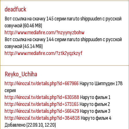
deadfuck
Вот ссылка на скачку 145 серии naruto shippuuden c русской
озвучкой (60.46 MB)
http://www.mediafire.com/?nzyynyzbohw
Вот ссылка на скачку 144 серии naruto shippuuden c русской
озвучкой (45.14 MB)
http://www.mediafire.com/?ztk2yqzkzyf
Reyko_Uchiha
http://kinozal.tv/details.php?id=667966
Наруто Шиппуден 178
серия
http://kinozal.tv/details.php?id=630588
Наруто фильм 1
http://kinozal.tv/details.php?id=573165
Наруто фильм 2
http://kinozal.tv/details.php?id=566429
Наруто фильм 3
http://kinozal.tv/details.php?id=384818
Наруто фильм 4
Добавлено
(22.09.10, 12:20)