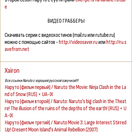
e
ВИДЕО ГРАББЕРЫ
Скачивать серии с видеохостинов (mail.ru или rutube.ru)
можно с помощью сайтов -
http://videosaver.ru
или
http://ru.s
avefrom.net
Xairon
Все ссылки Naruto с хорошей русской озвучкой!!!
Наруто (фильм первый) / Naruto the Movie: Ninja Clash in the La
nd of Snow (RUS) + UA-IX
Наруто (фильм второй) / Naruto: Naruto's big clash in the Theat
re! The illusion of the ruins of the depths of the earth! (RUS) + U
A-IX
Наруто (фильм третий) / Naruto Movie 3: Large Interest Stirred
Up! Cresent Moon Island's Animal Rebellion (2007)