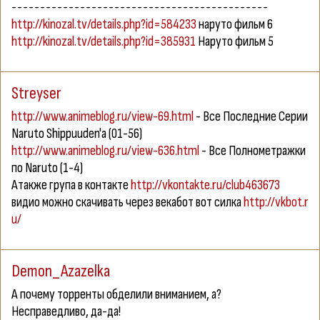
---------------------------------------------
http://kinozal.tv/details.php?id=584233
наруто фильм 6
http://kinozal.tv/details.php?id=385931
Наруто фильм 5
Streyser
http://www.animeblog.ru/view-69.html
- Все Последние Серии
Naruto Shippuuden'а (01-56)
http://www.animeblog.ru/view-636.html
- Все Полнометражки
по Naruto (1-4)
Атакже група в контакте
http://vkontakte.ru/club463673
видио можно скачивать через векабот вот силка
http://vkbot.r
u/
Demon_Azazelka
А почему торренты обделили вниманием, а?
Несправедливо, да-да!