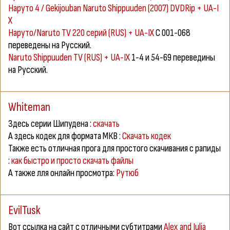
Наруто 4 / Gekijouban Naruto Shippuuden (2007) DVDRip + UA-I
X
Наруто/Naruto TV 220 серий (RUS) + UA-IX
C 001-068
переведены на Русский.
Naruto Shippuuden TV (RUS) + UA-IX
1-4 и 54-69 переведины
на Русский.
Whiteman
Здесь серии Шипудена :
скачать
А здесь кодек для формата МКВ :
Скачать кодек
Также есть отличная прога для простого скачивания с рапиды
:
как быстро и просто скачать файлы
А также лля онлайн просмотра:
Рутюб
EvilTusk
Вот ссылка на сайт с отличными субтитрами
Alex and Julia