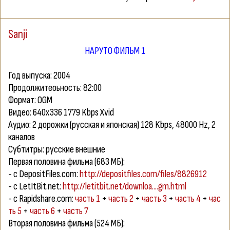
Sanji
НАРУТО ФИЛЬМ 1
Год выпуска: 2004
Продолжитеоьность: 82:00
Формат: OGM
Видео: 640х336 1779 Kbps Xvid
Аудио: 2 дорожки (русская и японская) 128 Kbps, 48000 Hz, 2
каналов
Субтитры: русские внешние
Первая половина фильма (683 МБ):
- с DepositFiles.com:
http://depositfiles.com/files/8826912
- с LetItBit.net:
http://letitbit.net/downloa....gm.html
- с Rapidshare.com:
часть 1
+
часть 2
+
часть 3
+
часть 4
+
час
ть 5
+
часть 6
+
часть 7
Вторая половина фильма (524 МБ):