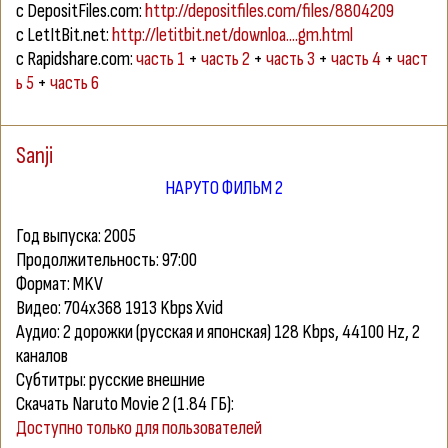
с DepositFiles.com:
http://depositfiles.com/files/8804209
с LetItBit.net:
http://letitbit.net/downloa....gm.html
с Rapidshare.com:
часть 1
+
часть 2
+
часть 3
+
часть 4
+
част
ь 5
+
часть 6
Sanji
НАРУТО ФИЛЬМ 2
Год выпуска: 2005
Продолжительность: 97:00
Формат: MKV
Видео: 704х368 1913 Kbps Xvid
Аудио: 2 дорожки (русская и японская) 128 Kbps, 44100 Hz, 2
каналов
Субтитры: русские внешние
Скачать Naruto Movie 2 (1.84 ГБ):
Доступно только для пользователей