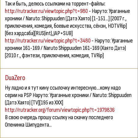
Так и быть, делюсь ссылками на торрент-файлы:
http://rutracker.ru/viewtopic.php?t=980
-
Наруто: Ураганные
хроники / Naruto: Shippuuden (Датэ Хаято) [1-151...] [2007 г.,
приключения, комедия, боевые искусства, сёнэн, HDTVRip]
[без хардсаба][RUS(int),JAP+SUB]
http://rutracker.ru/viewtopic.php?t=3480
-
Наруто: Ураганные
хроники 161-169 / Naruto Shippuuden 161-169 (Хаято Датэ)
[2010 г., фэнтези, приключения, комедия, TVRip]
DuaZero
Ну ладно и я тут кину ссылочку интересную....кому надо
серии
на PSP Наруто: Ураганные хроники / Naruto: Shippuuden
(Датэ Хаято) [TV][195 из XXX]
http://rutracker.org/forum/viewtopic.php?t=1979836
В свою очередь прошу ссылку на скачку последнего
Опенинка Шипудента...