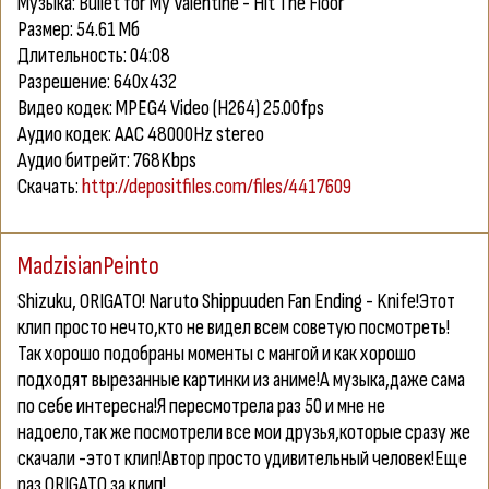
Музыка: Bullet for My Valentine - Hit The Floor
Размер: 54.61 Мб
Длительность: 04:08
Разрешение: 640х432
Видео кодек: MPEG4 Video (H264) 25.00fps
Аудио кодек: AAC 48000Hz stereo
Аудио битрейт: 768Kbps
Скачать:
http://depositfiles.com/files/4417609
MadzisianPeinto
Shizuku
, ORIGATO! Naruto Shippuuden Fan Ending - Knife!Этот
клип просто нечто,кто не видел всем советую посмотреть!
Так хорошо подобраны моменты с мангой и как хорошо
подходят вырезанные картинки из аниме!А музыка,даже сама
по себе интересна!Я пересмотрела раз 50 и мне не
надоело,так же посмотрели все мои друзья,которые сразу же
скачали -этот клип!Автор просто удивительный человек!Еще
раз ORIGATO за клип!