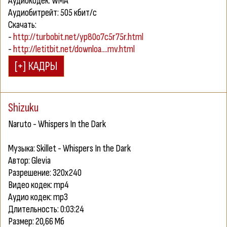
Аудиокодек: WMA
Аудиобитрейт: 505 кбит/с
Скачать:
-
http://turbobit.net/yp80o7c5r75r.html
-
http://letitbit.net/downloa....mv.html
Shizuku
Naruto - Whispers In the Dark
Музыка: Skillet - Whispers In the Dark
Автор: Glevia
Разрешение: 320x240
Видео кодек: mp4
Аудио кодек: mp3
Длительность: 0:03:24
Размер: 20,66 Мб