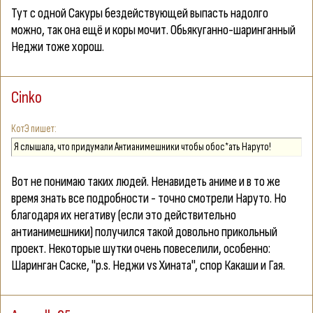
Тут с одной Сакуры бездействующей выпасть надолго
можно, так она ещё и коры мочит. Обьякуганно-шаринганный
Неджи тоже хорош.
Cinko
КотЭ
Я слышала, что придумали Антианимешники чтобы обос*ать Наруто!
Вот не понимаю таких людей. Ненавидеть аниме и в то же
время знать все подробности - точно смотрели Наруто. Но
благодаря их негативу (если это действительно
антианимешники) получился такой довольно прикольный
проект. Некоторые шутки очень повеселили, особенно:
Шаринган Саске, "p.s. Неджи vs Хината", спор Какаши и Гая.