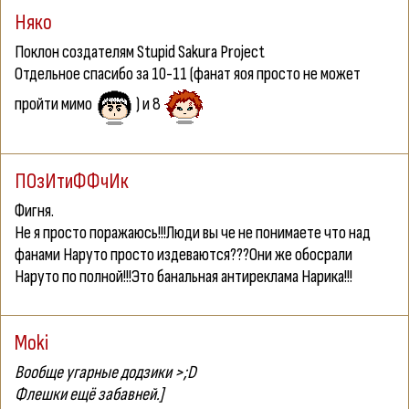
Няко
Поклон создателям Stupid Sakura Project
Отдельное спасибо за 10-11 (фанат яоя просто не может
пройти мимо
) и 8
ПОзИтиФФчИк
Фигня.
Не я просто поражаюсь!!!Люди вы че не понимаете что над
фанами Наруто просто издеваются???Они же обосрали
Наруто по полной!!!Это банальная антиреклама Нарика!!!
Moki
Вообще угарные додзики >;D
Флешки ещё забавней.]