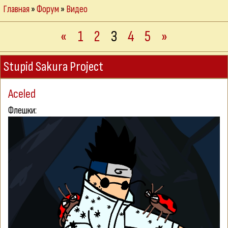
Главная
»
Форум
»
Видео
«
1
2
3
4
5
»
Stupid Sakura Project
Aceled
Флешки: