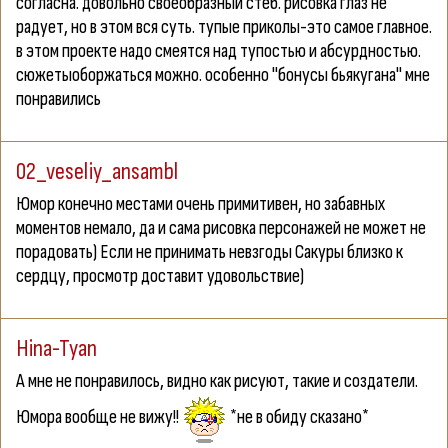
согласна. довольно своеобразный стёб. рисовка глаз не
радует, но в этом вся суть. тупые приколы-это самое главное.
в этом проекте надо смеятся над тупостью и абсурдностью.
сюжетыоборжаться можно. особенно "бонусы бьякугана" мне
понравились
02_veseliy_ansambl
Юмор конечно местами очень примитивен, но забавных
моментов немало, да и сама рисовка персонажей не может не
порадовать) Если не принимать невзгоды Сакуры близко к
сердцу, просмотр доставит удовольствие)
Hina-Tyan
А мне не понравилось, видно как рисуют, такие и создатели.
Юмора вообще не вижу!!
*не в обиду сказано*