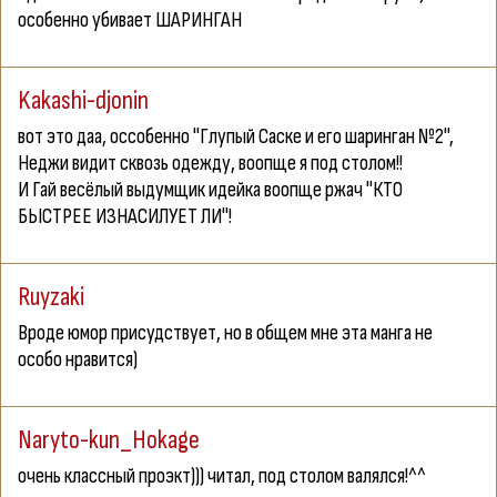
особенно убивает ШАРИНГАН
Kakashi-djonin
вот это даа, оссобенно "Глупый Саске и его шаринган №2",
Неджи видит сквозь одежду, воопще я под столом!!
И Гай весёлый выдумщик идейка воопще ржач "КТО
БЫСТРЕЕ ИЗНАСИЛУЕТ ЛИ"!
Ruyzaki
Вроде юмор присудствует, но в общем мне эта манга не
особо нравится)
Naryto-kun_Hokage
очень классный проэкт))) читал, под столом валялся!^^