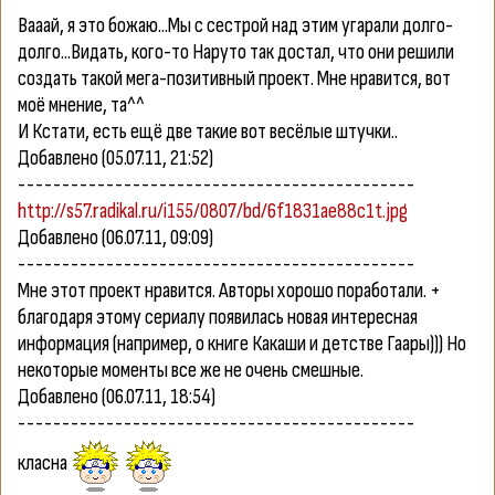
Вааай, я это божаю...Мы с сестрой над этим угарали долго-
долго...Видать, кого-то Наруто так достал, что они решили
создать такой мега-позитивный проект. Мне нравится, вот
моё мнение, та^^
И Кстати, есть ещё две такие вот весёлые штучки..
Добавлено
(05.07.11, 21:52)
---------------------------------------------
http://s57.radikal.ru/i155/0807/bd/6f1831ae88c1t.jpg
Добавлено
(06.07.11, 09:09)
---------------------------------------------
Мне этот проект нравится. Авторы хорошо поработали. +
благодаря этому сериалу появилась новая интересная
информация (например, о книге Какаши и детстве Гаары))) Но
некоторые моменты все же не очень смешные.
Добавлено
(06.07.11, 18:54)
---------------------------------------------
класна