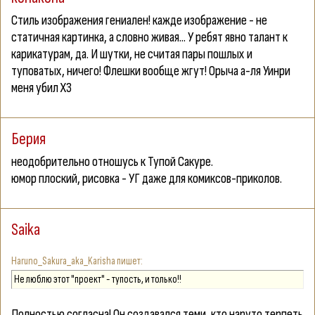
Стиль изображения гениален! кажде изображение - не
статичная картинка, а словно живая... У ребят явно талант к
карикатурам, да. И шутки, не считая пары пошлых и
туповатых, ничего! Флешки вообще жгут! Орыча а-ля Уинри
меня убил X3
Берия
неодобрительно отношусь к Тупой Сакуре.
юмор плоский, рисовка - УГ даже для комиксов-приколов.
Saika
Haruno_Sakura_aka_Karisha
Не люблю этот "проект" - тупость, и только!!
Полностью согласна! Он создавался теми, кто наруто терпеть