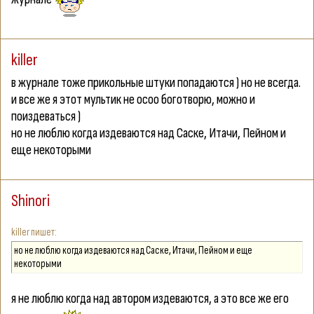
killer
в журнале тоже прикольные штуки попадаются ) но не всегда.
и все же я этот мультик не осоо боготворю, можно и
поиздеваться )
но не люблю когда издеваются над Саске, Итачи, Пейном и
еще некоторыми
Shinori
killer
но не люблю когда издеваются над Саске, Итачи, Пейном и еще
некоторыми
я не люблю когда над автором издеваются, а это все же его