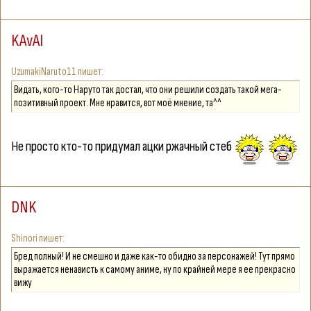
KAvAI
UzumakiNaruto11
Видать, кого-то Наруто так достал, что они решили создать такой мега-
позитивный проект. Мне нравится, вот моё мнение, та^^
Не просто кто-то придумал ацки ржачный стеб
DNK
Shinori
Бред полный! И не смешно и даже как-то обидно за персонажей! Тут прямо
выражается ненависть к самому аниме, ну по крайней мере я ее прекрасно
вижу