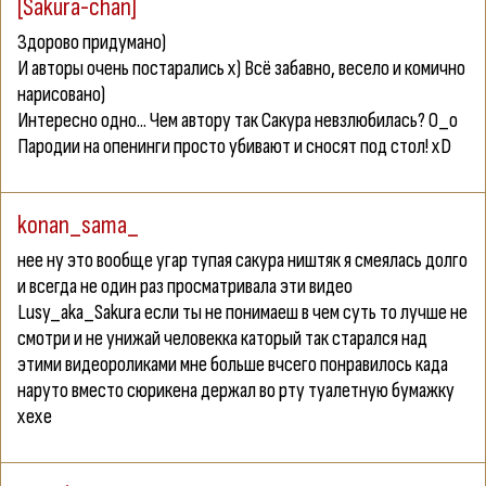
[Sakura-chan]
Здорово придумано)
И авторы очень постарались х) Всё забавно, весело и комично
нарисовано)
Интересно одно... Чем автору так Сакура невзлюбилась? О_о
Пародии на опенинги просто убивают и сносят под стол! xD
konan_sama_
нее ну это вообще угар тупая сакура ништяк я смеялась долго
и всегда не один раз просматривала эти видео
Lusy_aka_Sakura если ты не понимаеш в чем суть то лучше не
смотри и не унижай человекка каторый так старался над
этими видеороликами мне больше вчсего понравилось када
наруто вместо сюрикена держал во рту туалетную бумажку
хехе