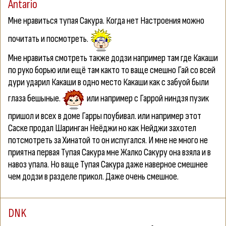
Antario
Мне нравиться тупая Сакура. Когда нет Настроения можно
почитать и посмотреть.
Мне нравитья смотреть также додзи например там где Какаши
по руко борью или ещё там както то ваще смешно Гай со всей
дури ударил Какаши в одно место Какаши как с забуой были
глаза бешыные.
или например с Гаррой ниндзя пузик
пришол и всех в доме Гарры поубивал. или например этот
Саске продал Шаринган Неёджи но как Нейджи захотел
потсмотреть за Хинатой то он испугался. И мне не много не
приятна первая Тупая Сакура мне Жалко Сакуру она взяла и в
навоз упала. Но ваще Тупая Сакура даже наверное смешнее
чем додзи в разделе прикол. Даже очень смешное.
DNK