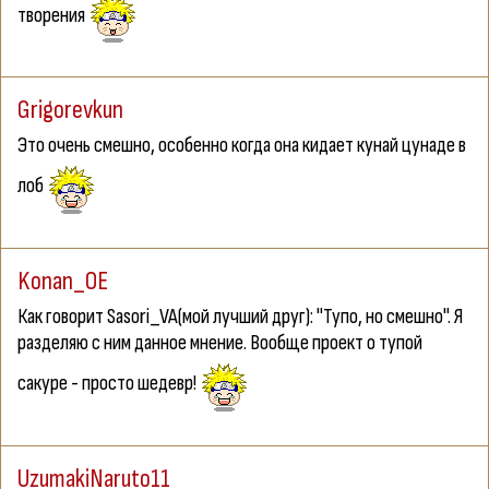
творения
Grigorevkun
Это очень смешно, особенно когда она кидает кунай цунаде в
лоб
Konan_OE
Как говорит Sasori_VA(мой лучший друг): "Тупо, но смешно". Я
разделяю с ним данное мнение. Вообще проект о тупой
сакуре - просто шедевр!
UzumakiNaruto11