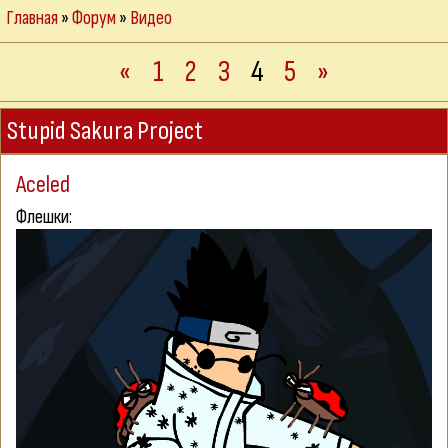
Главная
»
Форум
»
Видео
«
1
2
3
4
5
»
Stupid Sakura Project
Aceled
Флешки: