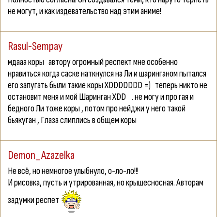
не могут, и как издевательство над этим аниме!
Rasul-Sempay
мдааа коры
автору огромный респект мне особенно
нравиться когда саске наткнулся на Ли и шаринганом пытался
его запугать были такие коры XDDDDDDD =)
теперь никто не
остановит меня и мой Шаринган XDD
. не могу и про гая и
бедного Ли тоже коры , потом про нейджи у него такой
бьякуган , Глаза слиплись в общем коры
Demon_Azazelka
Не всё, но немногое улыбнуло, о-ло-ло!!!
И рисовка, пусть и утрированная, но крышесносная. Авторам
задумки респет