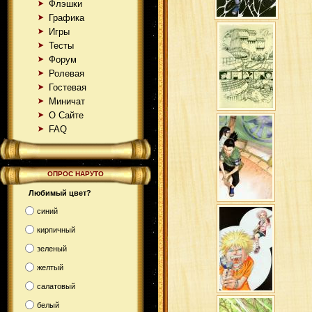
Флэшки
Графика
Игры
Тесты
Форум
Ролевая
Гостевая
Миничат
О Сайте
FAQ
ОПРОС НАРУТО
Любимый цвет?
синий
кирпичный
зеленый
желтый
салатовый
белый