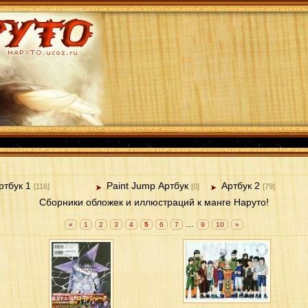
ртбук 1
Paint Jump Артбук
Артбук 2
[116]
[0]
[79]
Сборники обложек и иллюстраций к манге Наруто!
...
«
1
2
3
4
5
6
7
9
10
»