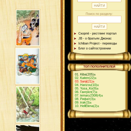
Поиск по разделу:
Скорпё - рестлинг портал
JB - о братьях Джонас
Ichiban Project - переводы
Блог о сайтостроении
ТОП ПОПОЛНИТЕЛЕЙ
Kiba
(205)
±
Kaiten
(22)
±
Sanji
(21)
±
Hanzou
(10)
±
Yusa_Ko
(9)
±
Гангрел
(7)
±
temary2308
(4)
±
Рифат
(3)
±
trak
(3)
±
HellElena
(2)
±