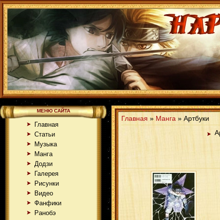
МЕНЮ САЙТА
Главная
»
Манга
» Артбуки
Главная
А
Статьи
Музыка
Манга
Додзи
Галерея
Рисунки
Видео
Фанфики
Ранобэ