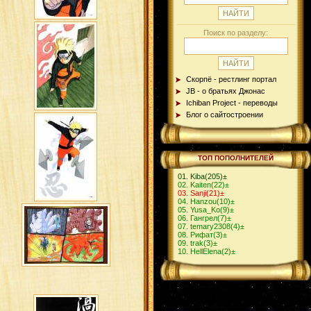
Поиск по разделу:
Скорпё - рестлинг портал
JB - о братьях Джонас
Ichiban Project - переводы
Блог о сайтостроении
ТОП ПОПОЛНИТЕЛЕЙ
Kiba
(205)
±
Kaiten
(22)
±
Sanji
(21)
±
Hanzou
(10)
±
Yusa_Ko
(9)
±
Гангрел
(7)
±
temary2308
(4)
±
Рифат
(3)
±
trak
(3)
±
HellElena
(2)
±