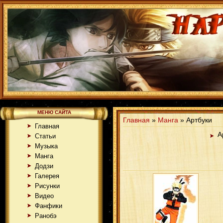
МЕНЮ САЙТА
Главная
»
Манга
» Артбуки
Главная
А
Статьи
Музыка
Манга
Додзи
Галерея
Рисунки
Видео
Фанфики
Ранобэ