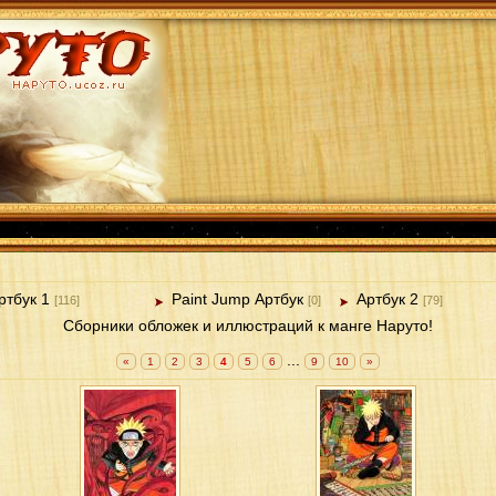
ртбук 1
Paint Jump Артбук
Артбук 2
[116]
[0]
[79]
Сборники обложек и иллюстраций к манге Наруто!
...
«
1
2
3
4
5
6
9
10
»