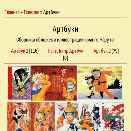
Главная
»
Галерея
» Артбуки
Артбуки
Сборники обложек и иллюстраций к манге Наруто!
Артбук 1
[116]
Paint Jump Артбук
Артбук 2
[79]
[0]