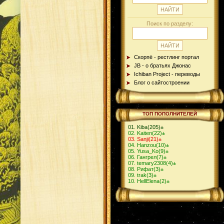
Поиск по разделу:
Скорпё - рестлинг портал
JB - о братьях Джонас
Ichiban Project - переводы
Блог о сайтостроении
ТОП ПОПОЛНИТЕЛЕЙ
Kiba
(205)
±
Kaiten
(22)
±
Sanji
(21)
±
Hanzou
(10)
±
Yusa_Ko
(9)
±
Гангрел
(7)
±
temary2308
(4)
±
Рифат
(3)
±
trak
(3)
±
HellElena
(2)
±