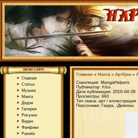
МЕНЮ САЙТА
Главная
»
Манга
»
Артбуки
»
Главная
Сканляция: MangaHelpers
Статьи
Публикатор:
Kiba
Музыка
Дата публикации:
2010-04-28
Просмотры: 660
Манга
Тип скана: арт / иллюстрация
Додзи
Персонажи: Гаара, -Демоны
Галерея
Рисунки
Видео
Фанфики
Ранобэ