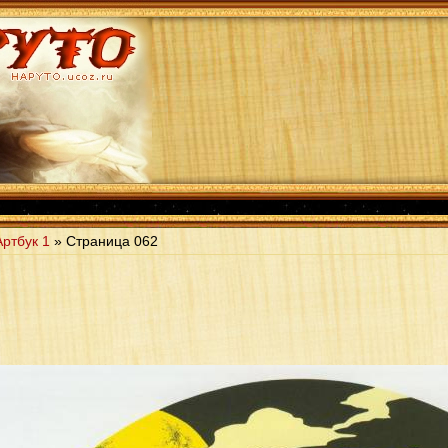
Артбук 1
» Страница
062