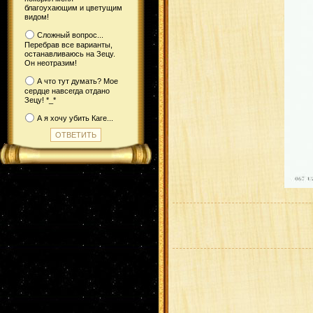
благоухающим и цветущим
видом!
Сложный вопрос...
Перебрав все варианты,
останавливаюсь на Зецу.
Он неотразим!
А что тут думать? Мое
сердце навсегда отдано
Зецу! *_*
А я хочу убить Каге...