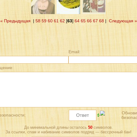
« Предыдущая
|
58
59
60
61
62
[
63
]
64
65
66
67
68
|
Следующая »
Email:
щение:
езопасности:
До минимальной длины осталось
50
символов.
За ссылки, спам и набивание символов подряд — бессрочный бан!