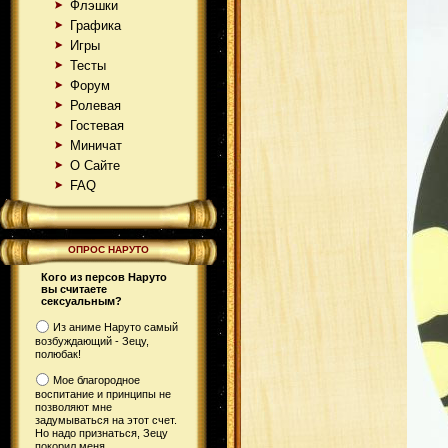
Флэшки
Графика
Игры
Тесты
Форум
Ролевая
Гостевая
Миничат
О Сайте
FAQ
ОПРОС НАРУТО
Кого из персов Наруто
вы считаете
сексуальным?
Из аниме Наруто самый
возбуждающий - Зецу,
полюбак!
Мое благородное
воспитание и принципы не
позволяют мне
задумываться на этот счет.
Но надо признаться, Зецу
покорил меня