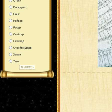
Отаку
Паркурист
Панк
Рейвер
Рокер
Скейтер
Скинхед
Стрэйтэйджер
Хиппи
Эмо