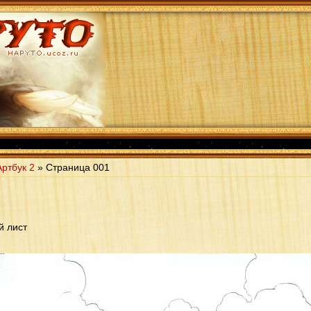
Артбук 2
» Страница
001
й лист