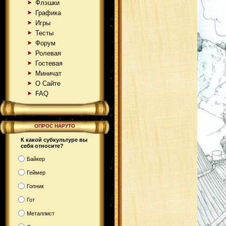
Флэшки
Графика
Игры
Тесты
Форум
Ролевая
Гостевая
Миничат
О Сайте
FAQ
ОПРОС НАРУТО
К какой субкультуре вы
себя относите?
Байкер
Геймер
Гопник
Гот
Металлист