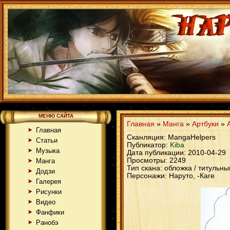
МЕНЮ САЙТА
Главная
»
Манга
»
Артбуки
»
Главная
Сканляция: MangaHelpers
Статьи
Публикатор:
Kiba
Музыка
Дата публикации:
2010-04-29
Просмотры: 2249
Манга
Тип скана: обложка / титульны
Додзи
Персонажи: Наруто, -Каге
Галерея
Рисунки
Видео
Фанфики
Ранобэ