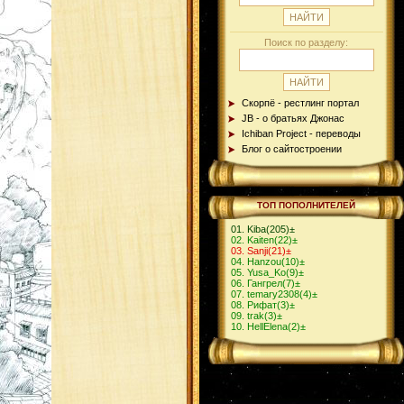
Поиск по разделу:
Скорпё - рестлинг портал
JB - о братьях Джонас
Ichiban Project - переводы
Блог о сайтостроении
ТОП ПОПОЛНИТЕЛЕЙ
Kiba
(205)
±
Kaiten
(22)
±
Sanji
(21)
±
Hanzou
(10)
±
Yusa_Ko
(9)
±
Гангрел
(7)
±
temary2308
(4)
±
Рифат
(3)
±
trak
(3)
±
HellElena
(2)
±