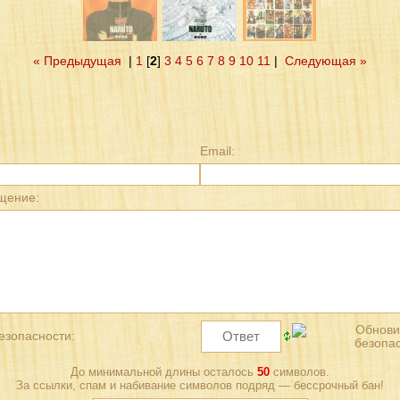
« Предыдущая
|
1
[
2
]
3
4
5
6
7
8
9
10
11
|
Следующая »
Email:
щение:
езопасности:
До минимальной длины осталось
50
символов.
За ссылки, спам и набивание символов подряд — бессрочный бан!