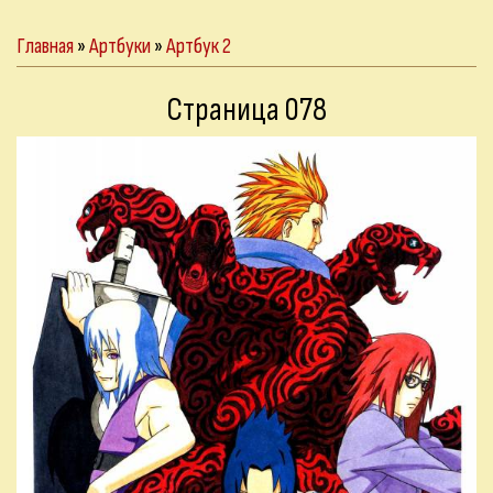
Главная
»
Артбуки
»
Артбук 2
Страница 078