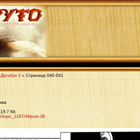
»
Датабук 3
» Страница
040-041
ажа
19.7 Kb
m/topic_1187/4#post-38