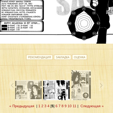
« Предыдущая
|
1
2
3
4
[
5
]
6
7
8
9
10
11
|
Следующая »