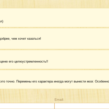
л)
добрее, чем хочет казаться!
я ценю его целюустремленность!!
то точно. Перемены его характера иногда могут вынести мозг. Особенн
Email: