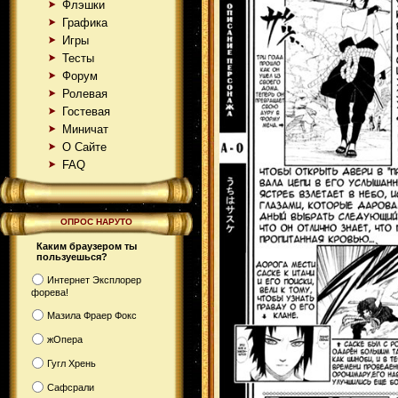
Флэшки
Графика
Игры
Тесты
Форум
Ролевая
Гостевая
Миничат
О Сайте
FAQ
ОПРОС НАРУТО
Каким браузером ты
пользуешься?
Интернет Эксплорер
форева!
Мазила Фраер Фокс
жОпера
Гугл Хрень
Сафсрали