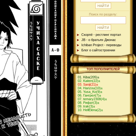
Поиск по разделу:
Скорпё - рестлинг портал
JB - о братьях Джонас
Ichiban Project - переводы
Блог о сайтостроении
ТОП ПОПОЛНИТЕЛЕЙ
Kiba
(205)
±
Kaiten
(22)
±
Sanji
(21)
±
Hanzou
(10)
±
Yusa_Ko
(9)
±
Гангрел
(7)
±
temary2308
(4)
±
Рифат
(3)
±
trak
(3)
±
HellElena
(2)
±