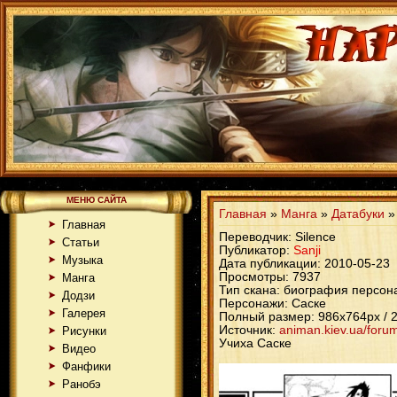
МЕНЮ САЙТА
Главная
»
Манга
»
Датабуки
Главная
Переводчик: Silence
Статьи
Публикатор:
Sanji
Музыка
Дата публикации:
2010-05-23
Просмотры: 7937
Манга
Тип скана: биография персон
Додзи
Персонажи: Саске
Галерея
Полный размер: 986x764px / 2
Источник:
animan.kiev.ua/foru
Рисунки
Учиха Саске
Видео
Фанфики
Ранобэ