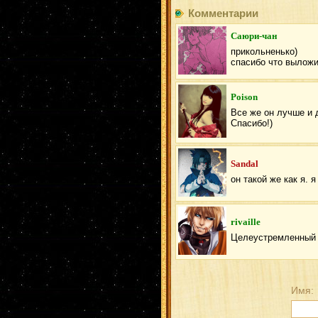
Комментарии
Саюри-чан
прикольненько)
спасибо что выложи
Poison
Все же он лучше и 
Спасибо!)
Sandal
он такой же как я. 
rivaille
Целеустремленный э
Имя: