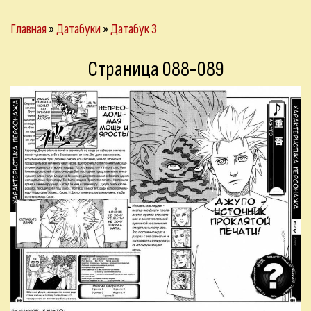
Главная
»
Датабуки
»
Датабук 3
Страница 088-089