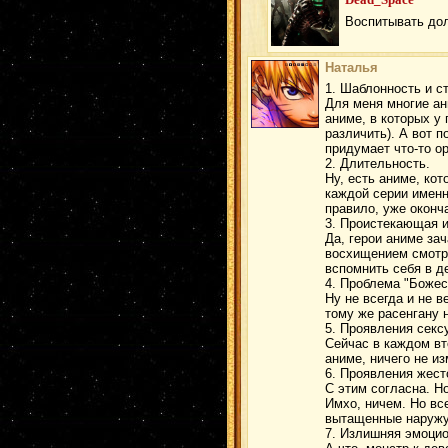
Воспитывать дол
Наталья
1. Шаблонность и с
Для меня многие ан
аниме, в которых у
различить). А вот 
придумает что-то о
2. Длительность.
Ну, есть аниме, ко
каждой серии именн
правило, уже оконч
3. Проистекающая и
Да, герои аниме зач
восхищением смотре
вспомнить себя в д
4. Проблема "Боже
Ну не всегда и не в
тому же расенгану н
5. Проявления секс
Сейчас в каждом вт
аниме, ничего не из
6. Проявления жест
С этим согласна. Н
Имхо, ничем. Но вс
вытащенные наружу
7. Излишняя эмоцио