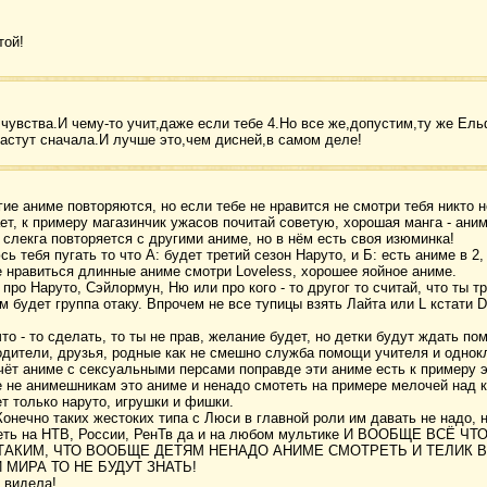
той!
чувства.И чему-то учит,даже если тебе 4.Но все же,допустим,ту же Ел
астут сначала.И лучше это,чем дисней,в самом деле!
гие аниме повторяются, но если тебе не нравится не смотри тебя никто 
ает, к примеру магазинчик ужасов почитай советую, хорошая манга - ани
 слекга повторяется с другими аниме, но в нём есть своя изюминка!
 тебя пугать то что А: будет третий сезон Наруто, и Б: есть аниме в 2, 3,
не нравиться длинные аниме смотри Loveless, хорошее яойное аниме.
про Наруто, Сэйлормун, Ню или про кого - то другог то считай, что ты т
м будет группа отаку. Впрочем не все тупицы взять Лайта или L кстати D
то - то сделать, то ты не прав, желание будет, но детки будут ждать по
одители, друзья, родные как не смешно служба помощи учителя и однокл
чёт аниме с сексуальными персами поправде эти аниме есть к примеру 
е не анимешникам это аниме и ненадо смотеть на примере мелочей над
ет только наруто, игрушки и фишки.
Конечно таких жестоких типа с Люси в главной роли им давать не надо, н
еть на НТВ, России, РенТв да и на любом мультике И ВООБЩЕ ВСЁ Ч
ТАКИМ, ЧТО ВООБЩЕ ДЕТЯМ НЕНАДО АНИМЕ СМОТРЕТЬ И ТЕЛИК 
 МИРА ТО НЕ БУДУТ ЗНАТЬ!
е видела!