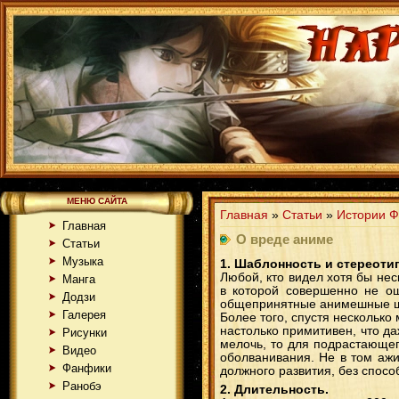
МЕНЮ САЙТА
Главная
»
Статьи
»
Истории Ф
Главная
О вреде аниме
Статьи
Музыка
1. Шаблонность и стереоти
Любой, кто видел хотя бы не
Манга
в которой совершенно не ощ
Додзи
общепринятные анимешные шаб
Галерея
Более того, спустя несколько
настолько примитивен, что даж
Рисунки
мелочь, то для подрастающег
Видео
оболванивания. Не в том ажи
Фанфики
должного развития, без спосо
Ранобэ
2. Длительность.