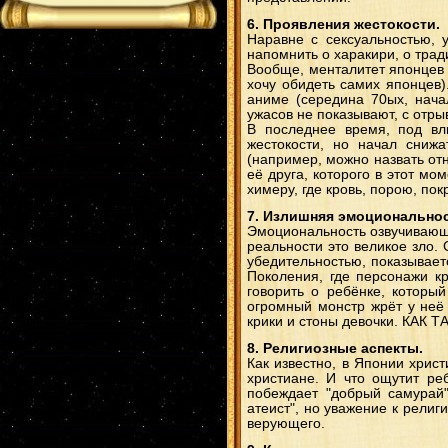
6. Проявления жестокости.
Наравне с сексуальностью, 
напомнить о харакири, о тра
Вообще, менталитет японцев 
хочу обидеть самих японцев)
аниме (середина 70ых, нача
ужасов не показывают, с отры
В последнее время, под вл
жестокости, но начал сниж
(например, можно назвать от
её друга, которого в этот мо
химеру, где кровь, порою, пок
7. Излишняя эмоциональнос
Эмоциональность озвучивающ
реальности это великое зло.
убедительностью, показывает
Поколения, где персонажи кр
говорить о ребёнке, которы
огромный монстр жрёт у неё
крики и стоны девочки. КА
8. Религиозные аспекты.
Как известно, в Японии хрис
христиане. И что ощутит ре
побеждает "добрый самурай"
атеист", но уважение к религ
верующего.