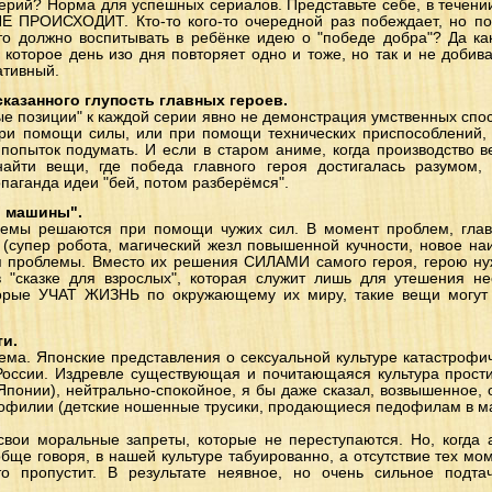
ерий? Норма для успешных сериалов. Представьте себе, в течени
Е ПРОИСХОДИТ. Кто-то кого-то очередной раз побеждает, но поб
то должно воспитывать в ребёнке идею о "победе добра"? Да ка
, которое день изо дня повторяет одно и тоже, но так и не добив
ативный.
казанного глупость главных героев.
ые позиции" к каждой серии явно не демонстрация умственных спос
и помощи силы, или при помощи технических приспособлений,
попыток подумать. И если в старом аниме, когда производство 
айти вещи, где победа главного героя достигалась разумом,
паганда идеи "бей, потом разберёмся".
й машины".
лемы решаются при помощи чужих сил. В момент проблем, глав
 (супер робота, магический жезл повышенной кучности, новое н
 проблемы. Вместо их решения СИЛАМИ самого героя, герою н
 "сказке для взрослых", которая служит лишь для утешения н
торые УЧАТ ЖИЗНЬ по окружающему их миру, такие вещи могут
ти.
ма. Японские представления о сексуальной культуре катастрофич
 России. Издревле существующая и почитающаяся культура прости
 Японии), нейтрально-спокойное, я бы даже сказал, возвышенное, 
офилии (детские ношенные трусики, продающиеся педофилам в маг
 свои моральные запреты, которые не переступаются. Но, когда 
ообще говоря, в нашей культуре табуированно, а отсутствие тех м
о пропустит. В результате неявное, но очень сильное подта