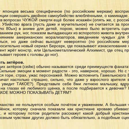
у японцев весьма специфичное (по российским меркам) восприя
диции совершать двойное самоубийство влюблёнными, о камикадзе.
в вопросах ЧУЖОЙ смерти ещё более искажён (опять же, с российс
. Убийство врага (пусть даже и мучительное) не считается за про
ло 80ых) в аниме для детей, порою, можно было встретить сц
ванием рук, ног, показом выпадающих из вспоротого живота внутрен
иянием американских морализаторов, введением чуждых для 
аться, но даже сейчас выходят невероятно (по российским ме
носительно новый сериал Берсерк, где показывают изнасилование
мент жрёт монстр, или Цельнометаллический Алхимист, где отец п
рывает героев с головы до ног).
ть актёров.
их актёров (сейю) обычно называется среди преимуществ фанатат
 Сильные эмоции в момент радости - это, наверное, хорошо. Но с 
ся горе, страх, ужас персонажей. Можно вспомнить Гамельнского 
ичат настолько страшно, сильно, что даже у взрослого зрителя 
й увидит ТАКОЕ?). Представьте себе 8ми летнюю малышку, вдруг
 на глазах её любимого щенка, а после подбирается к девочке? 
К ТАКОЕ МОЖНО ПОКАЗЫВАТЬ ДЕТЯМ?
тианство не пользуется особым почётом и уважением. А большая 
бёнок, которму сначала показали как христиане кроваво убивают
, и которому потом родители расскажут какой добрый христиан
иозным чувствам других должно быть обязательно, а подобные сце