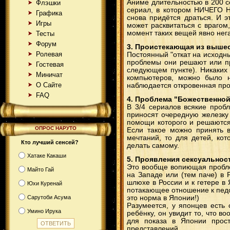
Аниме длительностью в 200 с
Флэшки
сериал, в котором НИЧЕГО Н
Графика
снова придётся драться. И э
Игры
может расквитаться с врагом
момент таких вещей явно нег
Тесты
Форум
3. Проистекающая из вышес
Ролевая
Постоянный "откат на исходн
проблемы они решают или пр
Гостевая
следующем пункте). Никаких 
Миничат
компьютеров, можно было н
О Сайте
наблюдается откровенная про
FAQ
4. Проблема "Божественно
В 3/4 сериалов всякие проб
приносят очередную железку
помощи которого и решаются
ОПРОС НАРУТО
Если такое можно принять в
мечтаний, то для детей, ко
Кто лучший сенсей?
делать самому.
Хатаке Какаши
5. Проявления сексуальнос
Это вообще вопиющая пробле
Майто Гай
на Западе или (тем паче) в
шлюхе в России и к гетере в
Юхи Куренай
потакающее отношение к пед
Сарутоби Асума
это норма в Японии!)
Разумеется, у японцев есть
Умино Ирука
ребёнку, он увидит то, что в
для показа в Японии прост
представлений.