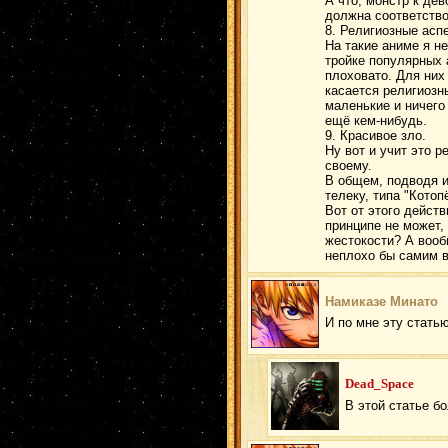
А что, монстр к де
должна соответство
8. Религиозные асп
На такие аниме я не
тройке популярных 
плоховато. Для них 
касается религиозны
маленькие и ничего
ещё кем-нибудь.
9. Красивое зло.
Ну вот и учит это р
своему.
В общем, подводя и
телеку, типа "Котоп
Вот от этого действ
принципе не может,
жестокости? А вооб
неплохо бы самим вы
Намиказе Минато
И по мне эту статью
Dead_Space
В этой статье б