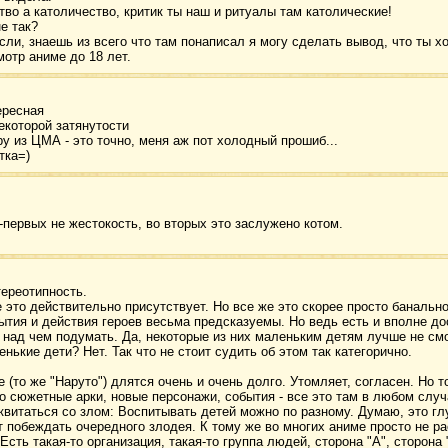
тво а католичество, критик ты наш и ритуалы там католические!
не так?
сли, знаешь из всего что там понаписал я могу сделать вывод, что ты х
отр аниме до 18 лет.
ересная
екоторой затянутости
ру из ЦМА - это точно, меня аж пот холодный прошиб...
тка=)
-первых не жестокость, во вторых это заслужено котом.
тереотипность.
 это действительно присутствует. Но все же это скорее просто банально
бытия и действия героев весьма предсказуемы. Но ведь есть и вполне до
 над чем подумать. Да, некоторые из них маленьким детям лучше не смо
нькие дети? Нет. Так что не стоит судить об этом так категорично.
 (то же "Наруто") длятся очень и очень долго. Утомляет, согласен. Но т
-то сюжетные арки, новые персонажи, события - все это там в любом случ
квитаться со злом: Воспитывать детей можно по разному. Думаю, это гл
т побеждать очередного злодея. К тому же во многих аниме просто не р
 Есть такая-то организация, такая-то группа людей, сторона "А", сторона 