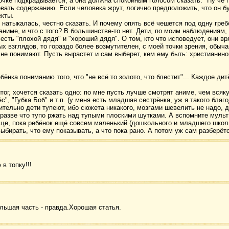
вочке подкрадывается, а она должна спокойным голосом сказать: "Ну чё 
вать содержанию. Если человека жрут, логично предположить, что он б
екты.
 натыкалась, честно сказать. И почему опять всё чешется под одну греб
аниме, и что с того? В большинстве-то нет. Дети, по моим наблюдениям,
есть "плохой дядя" и "хороший дядя". О том, кто что исповедует, они в
х взглядов, то гораздо более возмутителен, с моей точки зрения, обыча
 не понимают. Пусть вырастет и сам выберет, кем ему быть: христианин
ебёнка пониманию того, что "не всё то золото, что блестит"... Каждое дит
тог, хочется сказать одно: по мне пусть лучше смотрят аниме, чем всяк
ёс", "Губка Боб" и т.п. (у меня есть младшая сестрёнка, уж я такого благ
ительно дети тупеют, ибо сюжета никакого, мозгами шевелить не надо, д
 разве что тупо ржать над тупыми плоскими шутками. А вспомните мульт
ще, пока ребёнок ещё совсем маленький (дошкольного и младшего школ
бирать, что ему показывать, а что пока рано. А потом уж сам разберётс
 в топку!!!
ольшая часть - правда.Хорошая статья.