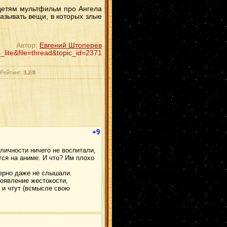
 детям мультфильм про Ангела
азывать вещи, в которых злые
Автор:
Евгений Штоперев
ite&file=thread&topic_id=2371
 Рейтинг:
3.2
/
8
+9
 личности ничего не воспитали,
тся на аниме. И что? Им плохо
верно даже не слышали.
роявление жестокости,
 и чтут (всмысле свою