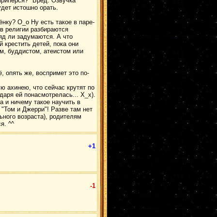
припёрся?" Бред. Озвучка
удет истошно орать.
ёнку? О_о Ну есть такое в паре-
 в религии разбираются
ряд ли задумаются. А что
й крестить детей, пока они
ом, буддистом, атеистом или
ё, опять же, воспримет это по-
ую ахинею, что сейчас крутят по
одаря ей понасмотрелась... Х_х).
а и ничему такое научить в
 "Том и Джерри"! Разве там нет
ьного возраста), родителям
я. ^^
+1
-1