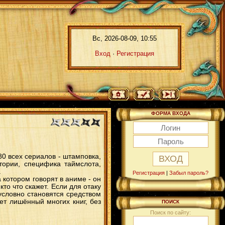
Вс, 2026-08-09, 10:55
Вход
·
Регистрация
ФОРМА ВХОДА
0 всех сериалов - штамповка,
тории, специфика таймслота,
.
Регистрация
|
Забыл пароль?
 котором говорят в аниме - он
кто что скажет. Если для отаку
условно становятся средством
ет лишённый многих книг, без
ПОИСК
Поиск по сайту: