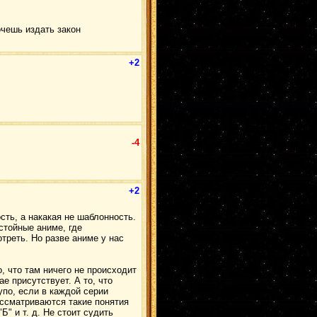
очешь издать закон
+2
-4
+2
сть, а накакая не шаблонность.
стойные аниме, где
треть. Но разве аниме у нас
о, что там ничего не происходит
ае присутствует. А то, что
упо, если в каждой серии
ассматриваются такие понятия
"Б" и т. д. Не стоит судить