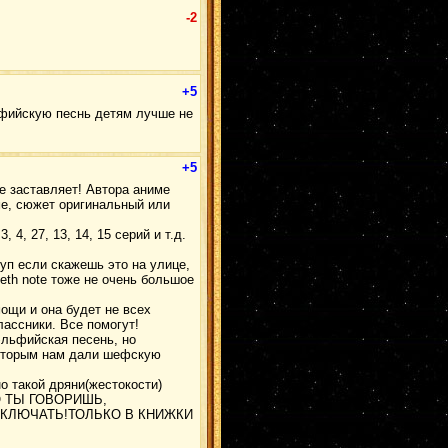
-2
+5
ьфийскую песнь детям лучше не
+5
не заставляет! Автора аниме
ме, сюжет оригинальный или
 4, 27, 13, 14, 15 серий и т.д.
руп если скажешь это на улице,
eth note тоже не очень большое
мощи и она будет не всех
ассники. Все помогут!
эльфийская песень, но
 кторым нам дали шефскую
о такой дряни(жестокости)
ТО ТЫ ГОВОРИШЬ,
ВКЛЮЧАТЬ!ТОЛЬКО В КНИЖКИ