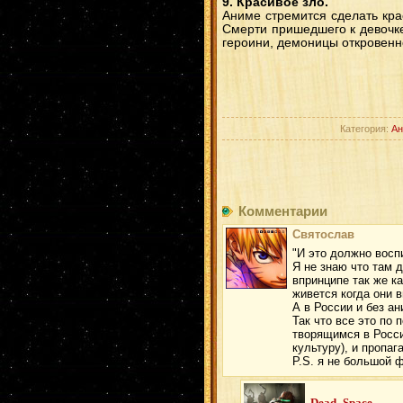
9. Красивое зло.
Аниме стремится сделать кра
Смерти пришедшего к девочке
героини, демоницы откровенно
Категория:
Ан
Комментарии
Святослав
"И это должно восп
Я не знаю что там 
впринципе так же к
живется когда они 
А в России и без а
Так что все это по
творящимся в Росси
культуру), и пропаг
P.S. я не большой 
Dead_Space