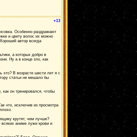
+13
рисовка. Особенно раздражают
ёжке и цвету волос их можно
 Хороший автор всегда
ьтики, а которых добро в
ни. Ну а в конце зло, как
ь это? В возрасте шести лет я с
втору статьи не мешало бы
, как он тренировался, чтобы
ак что, исключив из просмотра
 плохо.
 ящику крутят, чем лучше?
о всяких аниме лужи крови и