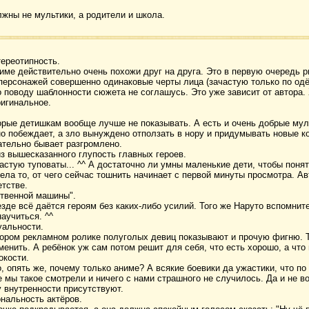
жны не мультики, а родители и школа.
тереотипность.
име действительно очень похожи друг на друга. Это в первую очередь 
 персонажей совершенно одинаковые черты лица (зачастую только по од
по поводу шаблонности сюжета не соглашусь. Это уже зависит от автора.
ригинальное.
торые детишкам вообще лучше не показывать. А есть и очень добрые мул
о побеждает, а зло вынуждено отползать в нору и придумывать новые коз
ательно бывает разгромлено.
з вышесказанного глупость главных героев.
астую туповаты... ^^ А достаточно ли умны маленькие дети, чтобы понят
ла то, от чего сейчас тошнить начинает с первой минуты просмотра. А
етстве.
ственной машины".
езде всё даётся героям без каких-либо усилий. Того же Наруто вспомните
аучиться. ^^
уальности.
ором рекламном ролике полуголых девиц показывают и прочую фигню. Т
менить. А ребёнок уж сам потом решит для себя, что есть хорошо, а что
окости.
о, опять же, почему только аниме? А всякие боевики да ужастики, что по
е мы такое смотрели и ничего с нами страшного не случилось. Да и не в
 внутренности присутствуют.
нальность актёров.