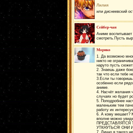
Лилия
или диснеевский ос
Сейбер-чан
Аниме воспитывает 
смотреть.Пусть выр
Морико
1. Да возможно мно
никто не ограничив
наруто пусть сюжет
2. Знаешь даже боюсь
так что если тебе 
3.Если ты говоришь 
особенно если рядо
аниме.
4. Насчёт желания ч
случаях но будет р
5. Поподробнее нас
маленьким тем пач
работу их интересу
6. А кому мешает? 
вполне можно увид
ПРЕДСТАВЛЯТСЯ 
УТКНУТЬСЯ! ОНИ И
7. Лично я такого н