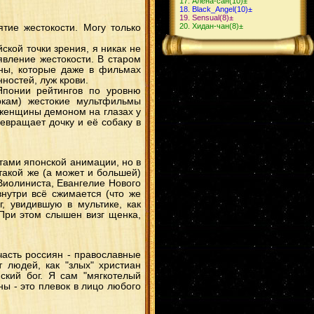
Алёна-сан
(10)
±
Black_Angel
(10)
±
Sensual
(8)
±
Хидан-чан
(8)
±
тие жестокости. Могу только
кой точки зрения, я никак не
явление жестокости. В старом
ены, которые даже в фильмах
ностей, луж крови.
Японии рейтингов по уровню
ркам) жестокие мультфильмы
 женщины демоном на глазах у
ревращает дочку и её собаку в
ами японской анимации, но в
такой же (а может и большей)
Виолиниста, Евангелие Нового
внутри всё сжимается (что же
, увидившую в мультике, как
При этом слышен визг щенка,
часть россиян - православные
 людей, как "злых" христиан
ский бог. Я сам "мягкотелый
ны - это плевок в лицо любого