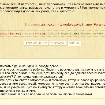
сивым всё. В частности, злых персонажей. Как можно показывать
, в котором ангел вызывает симпатию и умиление? Как можно пок
 превосходят добрых как умом, так и красотой?
Источник:
anime.com.ru/modules.php?name=Forums_l
ализы и Критика
| Опубликовано:
Sanji
2009-01-11 | Редактор:
Sanji
| Просмотров:
5555
|
итывать в ребенке идею 0 "победе добра"?"
должно воспитыватся в ребенке. Знаю что русские мультики во мне как в
ак и японское аниме. Японские дети помоему все до единого воспитываю
вырастут? У них технологии не развиваются?
ниме дети становятся отмарозками и гопниками, которые слово добро на
 поводу аниме бред людей, которым не на что сослаться на беспредел, п
и, и на умирание Русской культуры, которую кстати теже японцы помнят
андируют в тех же аниме.
фанат аниме, и писал все это не от большой любви к анимешкам