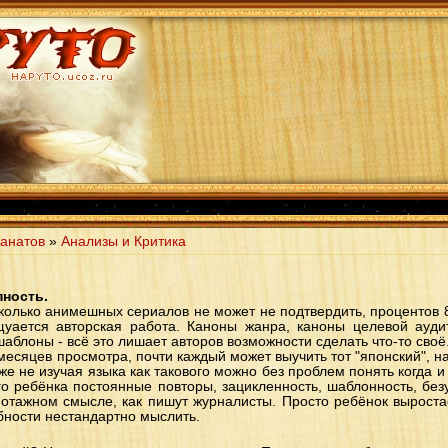
анатов
»
Анализы и Критика
пность.
сколько анимешных сериалов не может не подтвердить, процентов 8
уается авторская работа. Каноны жанра, каноны целевой ауди
лоны - всё это лишает авторов возможности сделать что-то своё
 месяцев просмотра, почти каждый может выучить тот "японский", на
е не изучая языка как такового можно без проблем понять когда и 
о ребёнка постоянные повторы, зацикленность, шаблонность, без
отажном смысле, как пишут журналисты. Просто ребёнок выроста
бности нестандартно мыслить.