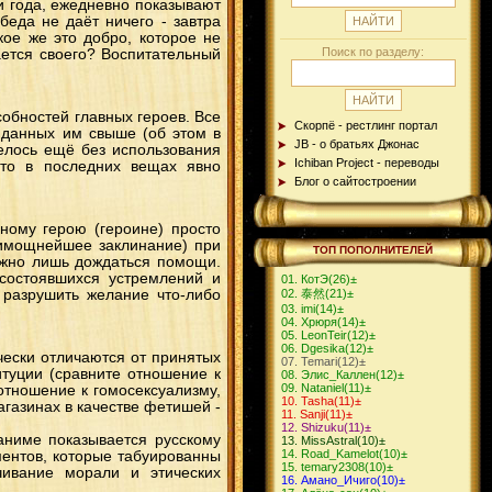
и года, ежедневно показывают
еда не даёт ничего - завтра
кое же это добро, которое не
Поиск по разделу:
ается своего? Воспитательный
обностей главных героев. Все
Скорпё - рестлинг портал
 данных им свыше (об этом в
JB - о братьях Джонас
велось ещё без использования
Ichiban Project - переводы
 то в последних вещах явно
Блог о сайтостроении
ному герою (героине) просто
аимощнейшее заклинание) при
ТОП ПОПОЛНИТЕЛЕЙ
ужно лишь дождаться помощи.
есостоявшихся устремлений и
КотЭ
(26)
±
 разрушить желание что-либо
泰然
(21)
±
imi
(14)
±
Хрюря
(14)
±
LeonTeir
(12)
±
Dgesika
(12)
±
ески отличаются от принятых
Теmari
(12)
±
туции (сравните отношение к
Элис_Каллен
(12)
±
Nataniel
(11)
±
отношение к гомосексуализму,
Tasha
(11)
±
азинах в качестве фетишей -
Sanji
(11)
±
Shizuku
(11)
±
аниме показывается русскому
MissAstral
(10)
±
Road_Kamelot
(10)
±
оментов, которые табуированны
temary2308
(10)
±
чивание морали и этических
Амано_Ичиго
(10)
±