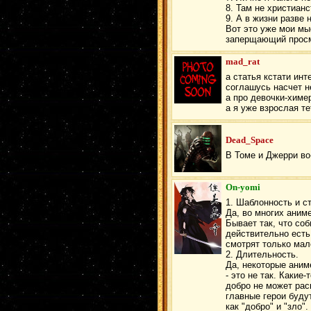
8. Там не христианс
9. А в жизни разве 
Вот это уже мои мы
заперщающий просм
mad_rat
а статья кстати инт
соглашусь насчет н
а про девочки-химе
а я уже взрослая те
Dead_Space
В Томе и Джерри во
On-yomi
1. Шаблонность и с
Да, во многих аниме
Бывает так, что со
действительно есть
смотрят только мале
2. Длительность.
Да, некоторые аниме
- это не так. Какие
добро не может рас
главные герои буду
как "добро" и "зло".