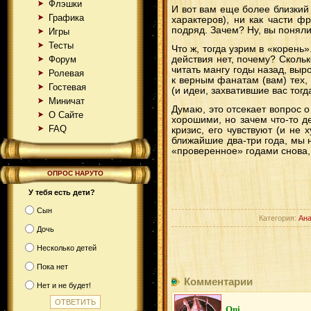
Флэшки
И вот вам еще более близкий 
Графика
характеров), ни как части ф
подряд. Зачем? Ну, вы понял
Игры
Тесты
Что ж, тогда узрим в «корень»
Форум
действия нет, почему? Скольк
читать мангу годы назад, выр
Ролевая
к верным фанатам (вам) тех, 
Гостевая
(и идеи, захватившие вас тогда
Миничат
Думаю, это отсекает вопрос 
О Сайте
хорошими, но зачем что-то д
FAQ
кризис, его чувствуют (и не 
ближайшие два-три года, мы 
«проверенное» годами снова, 
ОПРОС НАРУТО
У тебя есть дети?
Сын
Категория:
Ана
Дочь
Несколько детей
Пока нет
Комментарии
Нет и не будет!
Oni