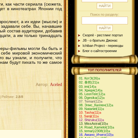
и, как части сериала (сюжета,
дет в кинотеатрах Японии год
Поиск по разделу:
взрослеют, а их идеи (мысли) и
е задавали себе. Вы, начавшие
ный состав аудитории, добавив
дцати, а им только тринадцать
Скорпё - рестлинг портал
JB - о братьях Джонас
Ichiban Project - переводы
ллеры-фильмы могли бы быть и
Блог о сайтостроении
а себе мировой экономический
то вы узнали, и получите, что
нам будут пихать то же самое
ТОП ПОПОЛНИТЕЛЕЙ
КотЭ
(26)
±
泰然
(21)
±
Автор:
Aceled
imi
(14)
±
Хрюря
(14)
±
LeonTeir
(12)
±
| Рейтинг:
2.8
/
8
Dgesika
(12)
±
Теmari
(12)
±
Элис_Каллен
(12)
±
Nataniel
(11)
±
Tasha
(11)
±
Sanji
(11)
±
Shizuku
(11)
±
MissAstral
(10)
±
Road_Kamelot
(10)
±
temary2308
(10)
±
Амано_Ичиго
(10)
±