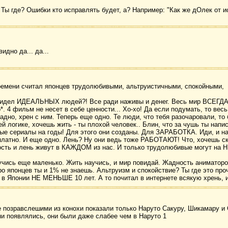
 Ты где? Ошибки кто исправлять будет, а? Например: "Как же дОлек от ис
идно да... да...
ремени считал японцев трудолюбивыми, альтруистичными, спокойными,
 видел ИДЕАЛЬНЫХ людей?! Все ради наживы и денег. Весь мир ВСЕГДА 
. 4 фильм не несет в себе ценности... Хо-хо! Да если подумать, то весь
Ладно, хрен с ним. Теперь еще одно. Те люди, что тебя разочаровали, т
ей логике, хочешь жить - ты плохой человек.. Блин, что за чушь ты напи
ые сериалы на годы! Для этого они созданы. Для ЗАРАБОТКА. Иди, и на
платно. И еще одно. Лень? Ну они ведь тоже РАБОТАЮТ! Что, хочешь с
ть и лень живут в КАЖДОМ из нас. И только трудолюбивые могут на Н
оучись еще маленько. Жить научись, и мир повидай. Жадность аниматоров
о японцев ты и 1% не знаешь. Альтруизм и спокойствие? Ты где это пр
и в Японии НЕ МЕНЬШЕ 10 лет. А то почитал в интернете всякую хрень, 
 позравслешими из конохи показали только Наруто Сакуру, Шикамару и 
они появлялись, они были даже слабее чем в Наруто 1