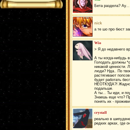
Бета раздела? Ау...
nick
а те шо про бюст зав
Wio
> Я до недавнего в
А ты когда-нибудь
Голодать должны *о*
никакой ценности. 
люди? Нда.. По тво
растягивают попсов
будет работать бес
НЕОТКУДА?! Жаднос
подальше.
А ты... Ты иди, и п
Знаешь еще что? Пр
понять их - прожив
crystall
реально в шипудене
редких арках, где 