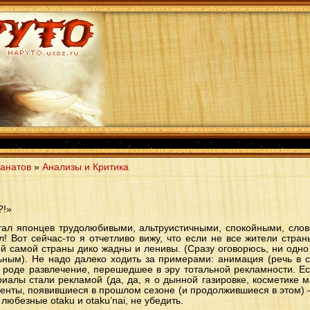
анатов
»
Анализы и Критика
?!»
тал японцев трудолюбивыми, альтруистичными, спокойными, сло
л! Вот сейчас-то я отчетливо вижу, что если не все жители стран
й самой страны дико жадны и ленивы. (Сразу оговорюсь, ни одно
ьным). Не надо далеко ходить за примерами: анимация (речь в с
 роде развлечение, перешедшее в эру тотальной рекламности. Е
иалы стали рекламой (да, да, я о дынной газировке, косметике ма
еденты, появившиеся в прошлом сезоне (и продолжившиеся в этом) 
 любезные otaku и otaku’nai, не убедить.