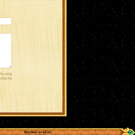
Хостинг от
uCoz