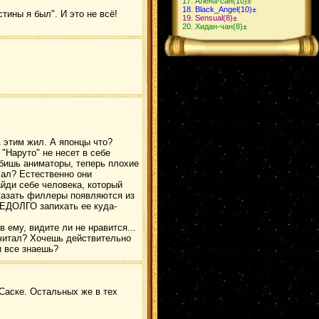
Алёна-сан
(10)
±
Black_Angel
(10)
±
тины я был". И это не всё!
Sensual
(8)
±
Хидан-чан
(8)
±
этим жил. А японцы что?
 "Наруто" не несет в себе
о бишь аниматоры, теперь плохие
сал? Естественно они
йди себе человека, который
казать филлеры появляются из
ЕДОЛГО запихать ее куда-
 ему, видите ли не нравится...
очитал? Хочешь действительно
и все знаешь?
Саске. Остальных же в тех