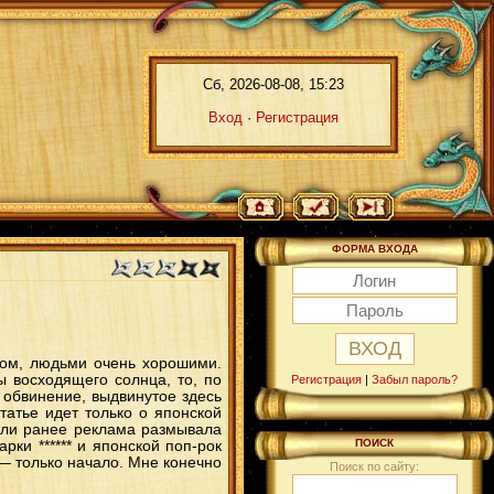
Сб, 2026-08-08, 15:23
Вход
·
Регистрация
ФОРМА ВХОДА
вом, людьми очень хорошими.
ы восходящего солнца, то, по
Регистрация
|
Забыл пароль?
 обвинение, выдвинутое здесь
татье идет только о японской
сли ранее реклама размывала
ПОИСК
рки ****** и японской поп-рок
— только начало. Мне конечно
Поиск по сайту: