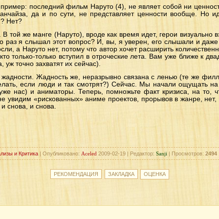
пример: последний фильм Наруто (4), не являет собой ни ценност
ранчайза, да и по сути, не представляет ценности вообще. Но и
и? Нет?
. В той же манге (Наруто), вроде как время идет, герои визуально 
о раз я слышал этот вопрос? И, вы, я уверен, его слышали и даж
осли, а Наруто нет, потому что автор хочет расширить количествен
кто только-только вступил в отроческие лета. Вам уже ближе к два
, уж точно захватят их сейчас).
о жадности. Жадность же, неразрывно связана с ленью (те же фи
елать, если люди и так смотрят?) Сейчас. Мы начали ощущать н
хуже нас) и аниматоры. Теперь, помножьте факт кризиса, на то, ч
не увидим «рискованных» аниме проектов, прорывов в жанре, нет, 
и снова, и снова.
лизы и Критика
| Опубликовано:
Aceled
2009-02-19 | Редактор:
Sanji
| Просмотров:
2494