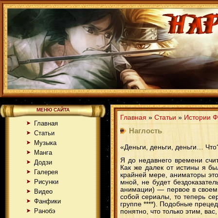
МЕНЮ САЙТА
Главная
»
Статьи
»
Истории Ф
Главная
Наглость
Статьи
Музыка
«Деньги, деньги, деньги… Что
Манга
Я до недавнего времени счи
Додзи
Как же далек от истины я бы
Галерея
крайней мере, аниматоры это
Рисунки
мной, не будет бездоказател
анимации) — первое в своем
Видео
собой сериалы, то теперь сер
Фанфики
группе ****). Подобные прец
Ранобэ
понятно, что только этим, вас,