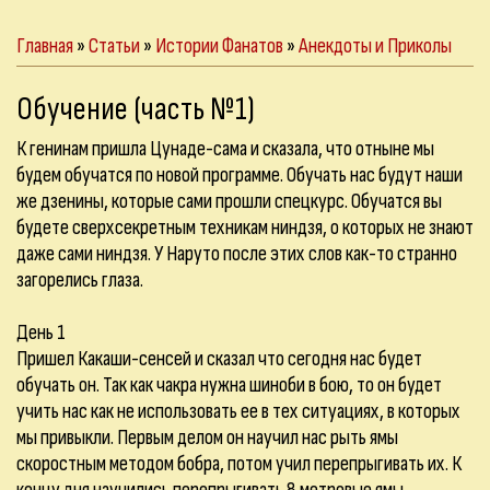
Главная
»
Статьи
»
Истории Фанатов
»
Анекдоты и Приколы
Обучение (часть №1)
К генинам пришла Цунаде-сама и сказала, что отныне мы
будем обучатся по новой программе. Обучать нас будут наши
же дзенины, которые сами прошли спецкурс. Обучатся вы
будете сверхсекретным техникам ниндзя, о которых не знают
даже сами ниндзя. У Наруто после этих слов как-то странно
загорелись глаза.
День 1
Пришел Какаши-сенсей и сказал что сегодня нас будет
обучать он. Так как чакра нужна шиноби в бою, то он будет
учить нас как не использовать ее в тех ситуациях, в которых
мы привыкли. Первым делом он научил нас рыть ямы
скоростным методом бобра, потом учил перепрыгивать их. К