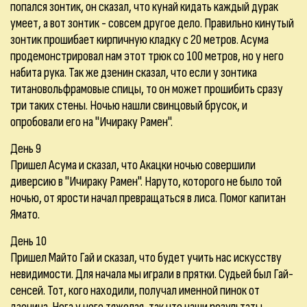
попался зонтик, он сказал, что кунай кидать каждый дурак
умеет, а вот зонтик - совсем другое дело. Правильно кинутый
зонтик прошибает кирпичную кладку с 20 метров. Асума
продемонстрировал нам этот трюк со 100 метров, но у него
набита рука. Так же дзенин сказал, что если у зонтика
титановольфрамовые спицы, то он может прошибить сразу
три таких стены. Ночью нашли свинцовый брусок, и
опробовали его на "Ичираку Рамен".
День 9
Пришел Асума и сказал, что Акацки ночью совершили
диверсию в "Ичираку Рамен". Наруто, которого не было той
ночью, от ярости начал превращаться в лиса. Помог капитан
Ямато.
День 10
Пришел Майто Гай и сказал, что будет учить нас искусству
невидимости. Для начала мы играли в прятки. Судьей был Гай-
сенсей. Тот, кого находили, получал именной пинок от