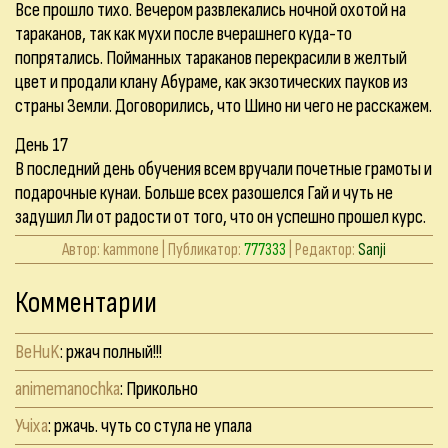
Все прошло тихо. Вечером развлекались ночной охотой на
тараканов, так как мухи после вчерашнего куда-то
попрятались. Пойманных тараканов перекрасили в желтый
цвет и продали клану Абураме, как экзотических пауков из
страны Земли. Договорились, что Шино ни чего не расскажем.
День 17
В последний день обучения всем вручали почетные грамоты и
подарочные кунаи. Больше всех разошелся Гай и чуть не
задушил Ли от радости от того, что он успешно прошел курс.
Автор: kammone | Публикатор:
777333
| Редактор:
Sanji
Комментарии
BeHuK
: ржач полный!!!
animemanochka
: Прикольно
Учixa
: ржачь. чуть со стула не упала