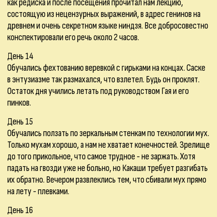
как редиска и после посещения прочитал нам лекцию,
состоящую из нецензурных выражений, в адрес генинов на
древнем и очень секретном языке ниндзя. Все добросовестно
конспектировали его речь около 2 часов.
День 14
Обучались фехтованию веревкой с гирьками на концах. Саске
в энтузиазме так размахался, что взлетел. Будь он проклят.
Остаток дня учились летать под руководством Гая и его
пинков.
День 15
Обучались ползать по зеркальным стенкам по технологии мух.
Только мухам хорошо, а нам не хватает конечностей. Зрелище
до того прикольное, что самое трудное - не заржать. Хотя
падать на гвозди уже не больно, но Какаши требует разгибать
их обратно. Вечером развлеклись тем, что сбивали мух прямо
на лету - плевками.
День 16