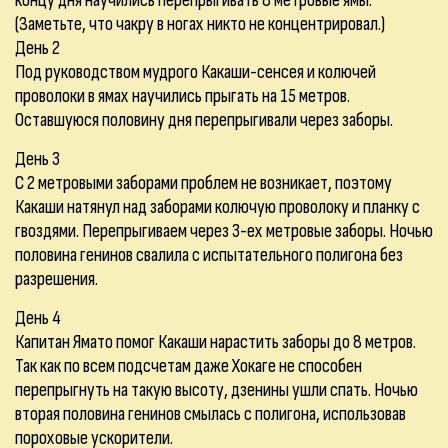
концу дня научились перепрыгивать 8 метровые ямы.
(Заметьте, что чакру в ногах никто не концентрировал.)
День 2
Под руководством мудрого Какаши-сенсея и колючей
проволоки в ямах научились прыгать на 15 метров.
Оставшуюся половину дня перепрыгивали через заборы.
День 3
С 2 метровыми заборами проблем не возникает, поэтому
Какаши натянул над заборами колючую проволоку и планку с
гвоздями. Перепрыгиваем через 3-ех метровые заборы. Ночью
половина генинов свалила с испытательного полигона без
разрешения.
День 4
Капитан Ямато помог Какаши нарастить заборы до 8 метров.
Так как по всем подсчетам даже Хокаге не способен
перепрыгнуть на такую высоту, дзенины ушли спать. Ночью
вторая половина генинов смылась с полигона, использовав
пороховые ускорители.