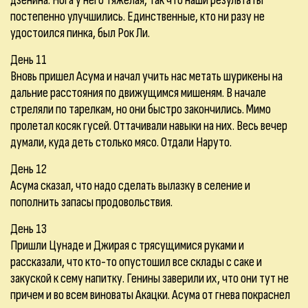
дзенина. Нога у него тяжелая, так что наши результаты
постепенно улучшились. Единственные, кто ни разу не
удостоился пинка, был Рок Ли.
День 11
Вновь пришел Асума и начал учить нас метать шурикены на
дальние расстояния по движущимся мишеням. В начале
стреляли по тарелкам, но они быстро закончились. Мимо
пролетал косяк гусей. Оттачивали навыки на них. Весь вечер
думали, куда деть столько мясо. Отдали Наруто.
День 12
Асума сказал, что надо сделать вылазку в селение и
пополнить запасы продовольствия.
День 13
Пришли Цунаде и Джирая с трясущимися руками и
рассказали, что кто-то опустошил все склады с саке и
закуской к сему напитку. Генины заверили их, что они тут не
причем и во всем виноваты Акацки. Асума от гнева покраснел