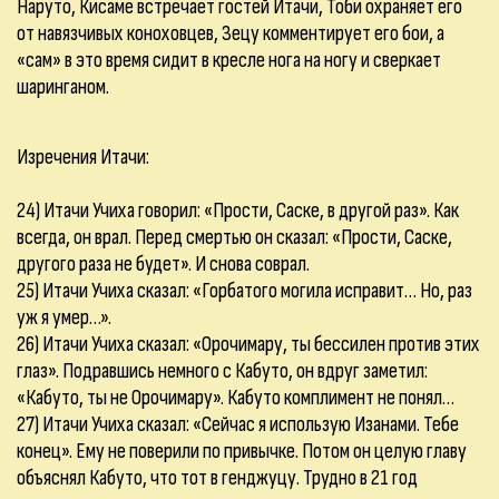
Наруто, Кисаме встречает гостей Итачи, Тоби охраняет его
от навязчивых коноховцев, Зецу комментирует его бои, а
«сам» в это время сидит в кресле нога на ногу и сверкает
шаринганом.
Изречения Итачи:
24) Итачи Учиха говорил: «Прости, Саске, в другой раз». Как
всегда, он врал. Перед смертью он сказал: «Прости, Саске,
другого раза не будет». И снова соврал.
25) Итачи Учиха сказал: «Горбатого могила исправит… Но, раз
уж я умер…».
26) Итачи Учиха сказал: «Орочимару, ты бессилен против этих
глаз». Подравшись немного с Кабуто, он вдруг заметил:
«Кабуто, ты не Орочимару». Кабуто комплимент не понял…
27) Итачи Учиха сказал: «Сейчас я использую Изанами. Тебе
конец». Ему не поверили по привычке. Потом он целую главу
объяснял Кабуто, что тот в генджуцу. Трудно в 21 год