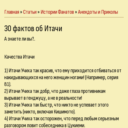
Главная
»
Статьи
»
Истории Фанатов
»
Анекдоты и Приколы
30 фактов об Итачи
А знаете ли вы?..
Качества Итачи
1) Итачи Учиха так красив, что ему приходится отбиваться от
накидывающихся на него женщин ногами! (Например, серия
81).
2) Итачи Учиха так добр, что даже глаза противникам
вырывает в генджуцу, а не в реальности!
3) Итачи Учиха так быстр, что никто не успевает этого
заметить (никто, включая Кишимото).
4) Итачи Учиха так осторожен, что перед любым серьезным
разговором ловит собеседника в Цукиеми.