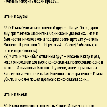
начинать говорить людям правду…
Итачи и друзья:
28) У Итачи Учихи был отличный друг – Шисуи. Он подарил
ему три Мангеке Шарингана. Один свой и два новых… Итачи
был честным человеком и подарил своим друзьям уже пять
Мангеке Шаринганов: 1 – Наруто и 4 – Саске (2 обычных, а
потом еще 2 вечных).
29) У Итачи Учихи был отличный друг – Кисаме. Каждый раз,
когда они ходили драться с коноховцами, происходило одно и
то же – Итачи ловит Какаши в Цукиеми, и все нормально, а
Кисаме не может побить Гая. Кончилось все трагично – Итачи
убили, и Кисаме пошел драться с коноховцами один…
Итачи и знания
30) Итачи Учиха знает, как стать Хокаге. Итачи знает, как