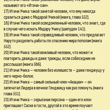
называют его «Итачи-сан».
17) Итачи Учиха такой занятой человек, что ему некогда
сразиться даже с Мадарой Учихой (манга, глава 552).
18) Итачи Учиха такой осведомленный человек, что знает, где
в случае чего искать Мадару Учиху (шипуден 141).
19) Итачи Учиха такой справедливый человек, что предлагает
Наруто разделить работы по спасению мира пополам (манга
552).
20) Итачи Учиха такой вежливый человек, что может и
повторить дважды и даже трижды, если собеседник не
расслышал (манга 586).
21) Итачи Учиха – человек без излишеств – даже генджуцу у
него черно-белое.
22) Итачи Учиха – самый сильный член «Акацки» – он
запечатал Лидера в вечное Генджицу как раз плюнуть (манга
глава 551).
23) Итачи Учиха – серьезная персона – один его клон
приглашает Саске в гости, другой в это время поучает