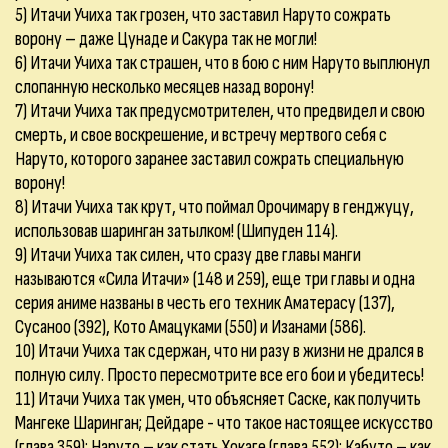
5) Итачи Учиха так грозен, что заставил Наруто сожрать
ворону – даже Цунаде и Сакура так не могли!
6) Итачи Учиха так страшен, что в бою с ним Наруто выплюнул
слопанную несколько месяцев назад ворону!
7) Итачи Учиха так предусмотрителен, что предвидел и свою
смерть, и свое воскрешение, и встречу мертвого себя с
Наруто, которого заранее заставил сожрать специальную
ворону!
8) Итачи Учиха так крут, что поймал Орочимару в генджуцу,
использовав шаринган затылком! (Шипуден 114).
9) Итачи Учиха так силен, что сразу две главы манги
называются «Сила Итачи» (148 и 259), еще три главы и одна
серия аниме названы в честь его техник Аматерасу (137),
Сусаноо (392), Кото Амацуками (550) и Изанами (586).
10) Итачи Учиха так сдержан, что ни разу в жизни не дрался в
полную силу. Просто пересмотрите все его бои и убедитесь!
11) Итачи Учиха так умен, что объясняет Саске, как получить
Мангеке Шаринган; Дейдаре - что такое настоящее искусство
(глава 359); Наруто – как стать Хокаге (глава 552); Кабуто – как