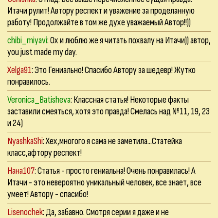
Итачи рулит! Автору респект и уважение за проделанную
работу! Продолжайте в том же духе уважаемый Автор!!))
chibi_miyavi
: Ох и люблю же я читать похвалу на Итачи)) автор,
you just made my day.
Xelga91
: Это Гениально! Спасибо Автору за шедевр! Жутко
понравилось.
Veronica_Batisheva
: Классная статья! Некоторые факты
заставили смеяться, хотя это правда! Смелась над №11, 19, 23
и 24)
NyashkaShi
: Хех,многого я сама не заметила...Статейка
класс,афтору респект!
Нана107
: Статья - просто гениальна! Очень понравилась! А
Итачи - это невероятно уникальный человек, все знает, все
умеет! Автору - спасибо!
Lisenochek
: Да, забавно. Смотря серии я даже и не