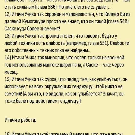
стать сильным (глава 586). Но никто его не слушает…
12) Итачи Учиха так скромен и малоизвестен, что Киллер Би из
далекой Кумогакуре просто не знает, кто он такой (глава 548).
Саске куда более знаменит!
13) Итачи Учиха так проницателен, что говорит, будто у
любой техники есть слабость (например, глава 551). Слабости
его собственных техник пока не найдены…
14) Итачи Учиха так вынослив, что ослеп только на восьмой
год использования мангеке шарингана, а Саске – уже через
месяц.
15) Итачи Учиха так суров, что перед тем, как улыбнуться, он
использует на всех окружающих генджуцу, чтоб никто не
заметил! (А вы что, не видели, как он улыбается? Значит, вы
тоже были под действием генджуцу!)
Итачи и работа:
16) Итачи Учиха такой уважаемый человек, что даже акулы