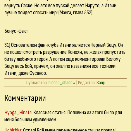
вернуть Саске. Но это все пускай делает Наруто, а Итачи
лучше пойдет спасать мир! (Манга, глава 552).
Бонус-факт
31) Основателем фан-клуба Итачи является Черный Зецу. Он
не пошел смотреть разрушение Конохи, не желая пропустить
битву любимого героя. А потом еще комментировал Белому
Зецу весь бой, причем, он знал по названиям все техники
Итачи, даже Сусаноо.
Публикатор:
hidden_shadow
| Редактор:
Sanji
Комментарии
Hyoga_Hinata
: Классная статья. Половина из этого было для
меня большим удивлением
Uchishka
: Отпад! Всё выше перечисленное сущая правда!