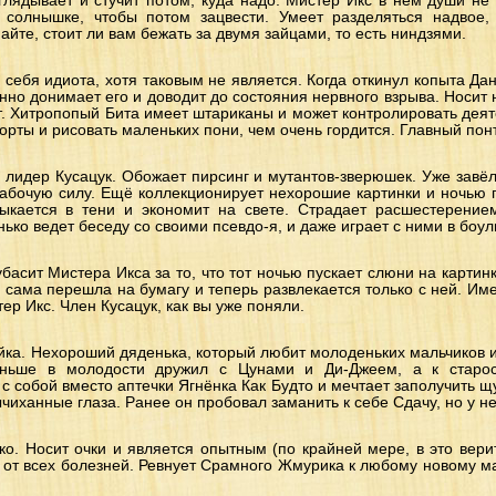
глядывает и стучит потом, куда надо. Мистер Икс в нём души не
 солнышке, чтобы потом зацвести. Умеет разделяться надвое, 
йте, стоит ли вам бежать за двумя зайцами, то есть ниндзями.
з себя идиота, хотя таковым не является. Когда откинул копыта Дан
но донимает его и доводит до состояния нервного взрыва. Носит 
т. Хитропопый Бита имеет штариканы и может контролировать деят
орты и рисовать маленьких пони, чем очень гордится. Главный понт
 лидер Кусацук. Обожает пирсинг и мутантов-зверюшек. Уже завёл
абочую силу. Ещё коллекционирует нехорошие картинки и ночью п
ыкается в тени и экономит на свете. Страдает расшестерением
нько ведет беседу со своими псевдо-я, и даже играет с ними в боу
басит Мистера Икса за то, что тот ночью пускает слюни на картинки
 сама перешла на бумагу и теперь развлекается только с ней. Им
ер Икс. Член Кусацук, как вы уже поняли.
ка. Нехороший дяденька, который любит молоденьких мальчиков и 
аньше в молодости дружил с Цунами и Ди-Джеем, а к старос
с собой вместо аптечки Ягнёнка Как Будто и мечтает заполучить щ
чиханные глаза. Ранее он пробовал заманить к себе Сдачу, но у не
чко. Носит очки и является опытным (по крайней мере, в это ве
 от всех болезней. Ревнует Срамного Жмурика к любому новому мал