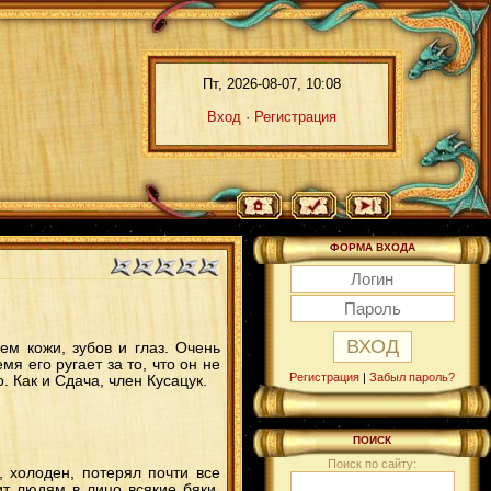
Пт, 2026-08-07, 10:08
Вход
·
Регистрация
ФОРМА ВХОДА
м кожи, зубов и глаз. Очень
я его ругает за то, что он не
Регистрация
|
Забыл пароль?
 Как и Сдача, член Кусацук.
ПОИСК
Поиск по сайту:
 холоден, потерял почти все
ит людям в лицо всякие бяки.