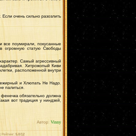
. Если очень сильно разозлить
и все поумирали, покусанные
й в огромную статую Свободы
характер. Самый агрессивный
задабривая. Хитрожопый Киви
 клетки, расположенной внутри
Нежирный и Хлюпать Не Надо.
не палиться.
 фенечка обязательно должна
акая вот традиция у ниндзей,
Автор:
Vinny
| Рейтинг:
5.0
/
12