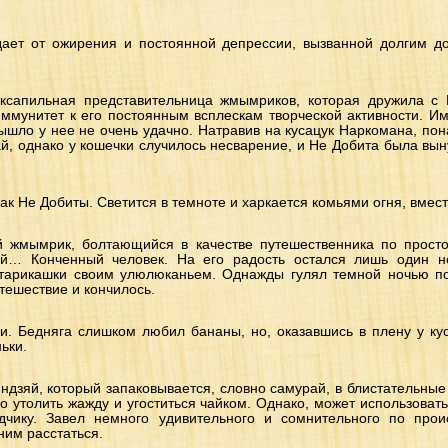
адает от ожирения и постоянной депрессии, вызванной долгим д
ексапильная представительница жмымриков, которая дружила с 
ммунитет к его постоянным всплескам творческой активности. И
ышло у нее не очень удачно. Натравив на кусацук Наркомана, пона
ай, однако у кошечки случилось несварение, и Не Добита была вын
к Не Добиты. Светится в темноте и харкается комьями огня, вмест
й жмымрик, болтающийся в качестве путешественника по прост
тей… Конченный человек. На его радость остался лишь один н
тарикашки своим улюлюканьем. Однажды гулял темной ночью по
утешествие и кончилось.
. Бедняга слишком любил бананы, но, оказавшись в плену у кус
ьки.
индзяй, который запаковывается, словно самурай, в блистательные
го утолить жажду и угоститься чайком. Однако, может использова
дчику. Завел немного удивительного и сомнительного по прои
им расстаться.