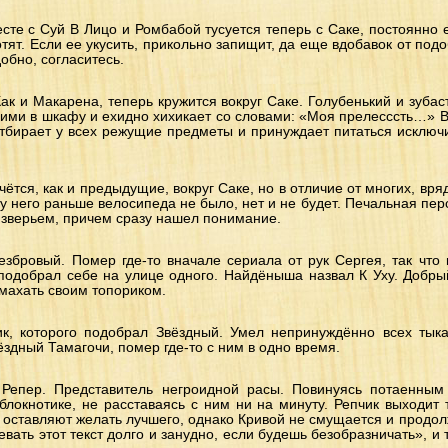
сте с Суй В Лицо и Ромбабой тусуется теперь с Саке, постоянно е
отят. Если ее укусить, прикольно запищит, да еще вдобавок от под
обно, согласитесь.
Как и Макарена, теперь кружится вокруг Саке. Голубенький и зубас
ними в шкафу и ехидно хихикает со словами: «Моя прелесссть…» В
отбирает у всех режущие предметы и принуждает питаться исключ
ётся, как и предыдущие, вокруг Саке, но в отличие от многих, вря
о у него раньше велосипеда не было, нет и не будет. Печальная пе
зверьем, причем сразу нашел понимание.
езбровый. Помер где-то вначале сериала от рук Сергея, так чт
одобрал себе на улице одного. Найдёныша назвал К Уху. Добрый
махать своим топориком.
чик, которого подобрал Звёздный. Умел непринуждённо всех тыка
вёздный Тамагочи, помер где-то с ним в одно время.
Репер. Представитель негроидной расы. Повинуясь потаенным
блокнотике, не расставаясь с ним ни на минуту. Репчик выходит
я оставляют желать лучшего, однако Кривой не смущается и продол
евать этот текст долго и занудно, если будешь безобразничать», и