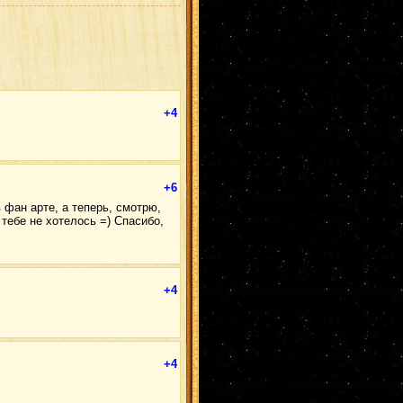
+4
+6
 фан арте, а теперь, смотрю,
тебе не хотелось =) Спасибо,
+4
+4