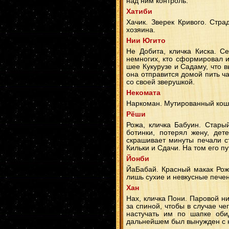
над ним контроль.
Хатиби
Хачик. Зверек Кривого. Стр
хозяина.
Нии Югито
Не Добита, кличка Киска. С
немногих, кто сформировал и
шее Кукурузе и Садаму, что в
она отправится домой пить ч
со своей зверушкой.
Некомата
Наркоман. Мутированный коша
Рёши
Рожа, кличка Бабуин. Стары
ботинки, потерял жену, де
скрашивает минуты печали с
Кильки и Сдачи. На том его п
Йонби
ЙаБабай. Красный макак Рожи
лишь сухие и невкусные печен
Хан
Нах, кличка Пони. Паровой н
за спиной, чтобы в случае че
настучать им по шапке оби
дальнейшем был вынужден с н