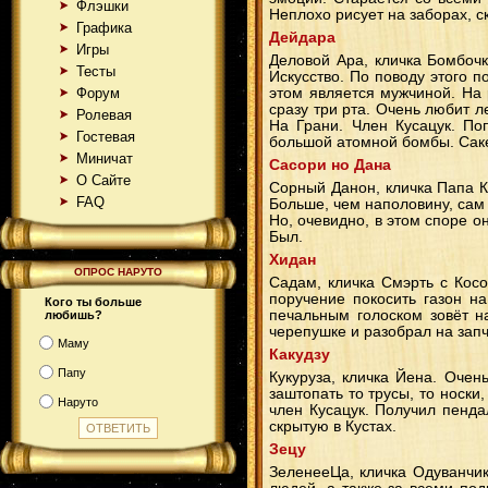
Флэшки
Неплохо рисует на заборах, с
Графика
Дейдара
Игры
Деловой Ара, кличка Бомбочк
Тесты
Искусство. По поводу этого 
Форум
этом является мужчиной. На 
сразу три рта. Очень любит 
Ролевая
На Грани. Член Кусацук. По
Гостевая
большой атомной бомбы. Саке
Миничат
Сасори но Дана
О Сайте
Сорный Данон, кличка Папа Ка
FAQ
Больше, чем наполовину, сам 
Но, очевидно, в этом споре о
Был.
Хидан
ОПРОС НАРУТО
Садам, кличка Смэрть с Косо
поручение покосить газон на
Кого ты больше
печальным голоском зовёт н
любишь?
черепушке и разобрал на запч
Маму
Какудзу
Папу
Кукуруза, кличка Йена. Оче
заштопать то трусы, то носки
Наруто
член Кусацук. Получил пенда
скрытую в Кустах.
Зецу
ЗеленееЦа, кличка Одуванчик