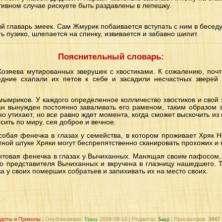
отивном случае рискуете быть раздавлены в лепешку.
й главарь змеек. Сам Жмурик побаивается вступать с ним в беседу
ь пузико, шлепается на спинку, извивается и забавно шипит.
Пояснительный словарь:
зяева мутированных зверушек с хвостиками. К сожалению, почт
едние схапали их петов к себе и засадили несчастных звере
ымриков. У каждого определенное колличество хвостиков и свой 
ан вынужден постоянно заваливать его раменом, таким образом 
 утихает, но все равно ждет момента, когда сможет выскочить из
сить по миру, сея доброе и вечное.
бая фенечка в глазах у семейства, в котором проживает Хряк 
ной штуке Хряки могут беспрепятственно сканировать прохожих и 
овая фенечка в глазах у Вычиханных. Манящая своим пафосом,
 представителя Вычиханных и вкручена в глазницу нашедшего. Т
 у своих померших собратьев и запихивать их на место своих.
доты и Приколы
| Опубликовано:
Vinny
2009-09-16 | Редактор:
Sanji
| Просмотров:
3447