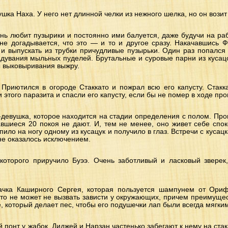
шка Наха. У него нет длинной челки из нежного шелка, но он вози
ень любит пузырики и постоянно ими балуется, даже будучи на ра
 не догадывается, что это — и то и другое сразу. Накачавшись 
 и выпускать из трубки причудливые пузырьки. Один раз попался
увания мыльных пуделей. Брутальные и суровые парни из кусацо
ы выковыривания выжру.
 Приютился в огороде Стаккато и пожрал всю его капусту. Стак
и этого паразита и спасли его капусту, если бы не помер в ходе пр
-девушка, которое находится на стадии определения с полом. Про
вшиеся 20 покоя не дают. И, тем не менее, оно живет себе спо
пило на ногу одному из кусацук и получило в глаз. Встречи с куса
не оказалось исключением.
которого приручило Буээ. Очень заботливый и ласковый зверек,
ачка Каширного Сергея, которая пользуется шампунем от Ориф
что не может не вызвать зависти у окружающих, причем преимущес
, который делает пес, чтобы его подушечки лап были всегда мягки
 понт у жабок. Диджей и Нарзан частенько забегают к нему на стака