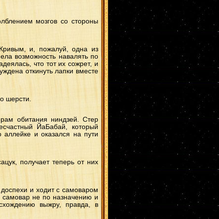
олблением мозгов со стороны
Кривым, и, пожалуй, одна из
мела возможность навалять по
деялась, что тот их сожрет, и
уждена откинуть лапки вместе
о шерсти.
орам обитания ниндзей. Стер
есчастный ЙаБабай, который
 аллейке и оказался на пути
ацук, получает теперь от них
 доспехи и ходит с самоваром
ть самовар не по назначению и
схождению выжру, правда, в