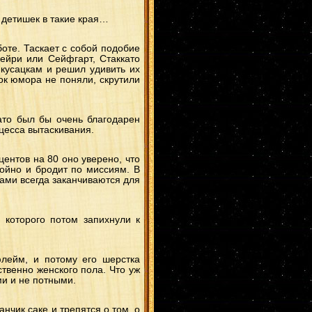
т детишек в такие края…
боте. Таскает с собой подобие
Фейри или Сейфгарт, Стаккато
 кусацкам и решил удивить их
к юмора не поняли, скрутили
като был бы очень благодарен
оцесса вытаскивания.
центов на 80 оно уверено, что
койно и бродит по миссиям. В
цками всегда заканчиваются для
 которого потом запихнули к
лейм, и потому его шерстка
твенно женского пола. Что уж
ми и не потными.
нчик саке и трепятся о том, о