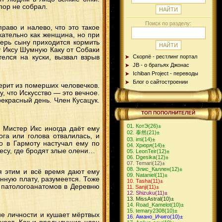
пор не собрал.
Поиск по разделу:
раво и налево, что это такое
кательно как женщина, но при
перь сыну приходится кормить
у Иксу Шумную Каку от Собаки
елся на куски, вызвал взрыв
Скорпё - рестлинг портал
JB - о братьях Джонас
Ichiban Project - переводы
Блог о сайтостроении
терит из померших человечков.
, что Искусство — это вечное.
рекрасный день. Член Кусацук.
ТОП ПОПОЛНИТЕЛЕЙ
КотЭ
(26)
±
. Мистер Икс иногда даёт ему
泰然
(21)
±
ога или голова отвалилась, и
imi
(14)
±
о в Гармоту настучал ему по
Хрюря
(14)
±
лесу, где бродят злые олени…
LeonTeir
(12)
±
Dgesika
(12)
±
Теmari
(12)
±
Элис_Каллен
(12)
±
я этим и всё время дают ему
Nataniel
(11)
±
ённую плату, разумеется. Тоже
Tasha
(11)
±
и патологоанатомов в Деревню
Sanji
(11)
±
Shizuku
(11)
±
MissAstral
(10)
±
Road_Kamelot
(10)
±
temary2308
(10)
±
ие личности и кушает мёртвых
Амано_Ичиго
(10)
±