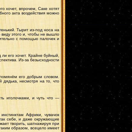
го хочет, впрочем, Саке хотят
обного акта воздействия можно
тенький. Тырит из-под носа на
 виду этого и, чтобы не вышло
ительно с помощью палочек и
д ли его хочет. Крайне буйный,
рспектива. Из-за безысходности
о помянём его добрым словом.
 дядька, несмотря на то, что
ть иголочками, и чуть что —
 инстинктам Африки, чувачок
 так себе, и даже окружающие
жает творить, шатнажируя при
 таким образом, всецело имеет