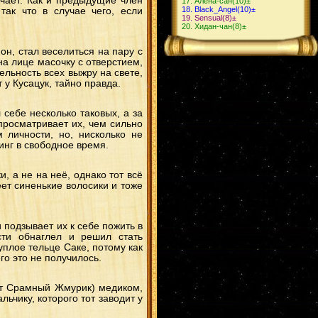
 чает. Как и предыдущие член
Алёна-сан
(10)
±
Black_Angel
(10)
±
так что в случае чего, если
Sensual
(8)
±
Хидан-чан
(8)
±
он, стал веселиться на пару с
на лице масочку с отверстием,
ельность всех выжру на свете,
 у Кусацук, тайно правда.
 себе несколько таковых, а за
росматривает их, чем сильно
 личности, но, нисколько не
линг в свободное время.
, а не на неё, однако тот всё
еет синенькие волосики и тоже
подзывает их к себе пожить в
ти обнаглел и решил стать
уплое тельце Саке, потому как
го это не получилось.
рит Срамный Жмурик) медиком,
ьчику, которого тот заводит у