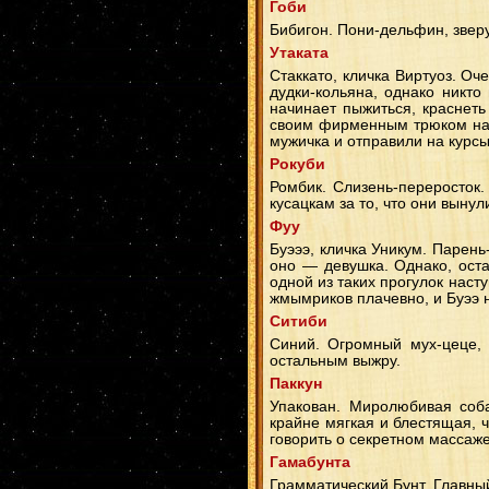
Гоби
Бибигон. Пони-дельфин, зверу
Утаката
Стаккато, кличка Виртуоз. Оч
дудки-кольяна, однако никто
начинает пыжиться, краснеть
своим фирменным трюком над
мужичка и отправили на курс
Рокуби
Ромбик. Слизень-переросток.
кусацкам за то, что они вынул
Фуу
Буэээ, кличка Уникум. Парень
оно — девушка. Однако, оста
одной из таких прогулок насту
жмымриков плачевно, и Буээ 
Ситиби
Синий. Огромный мух-цеце, 
остальным выжру.
Паккун
Упакован. Миролюбивая соб
крайне мягкая и блестящая, 
говорить о секретном массаже
Гамабунта
Грамматический Бунт. Главный