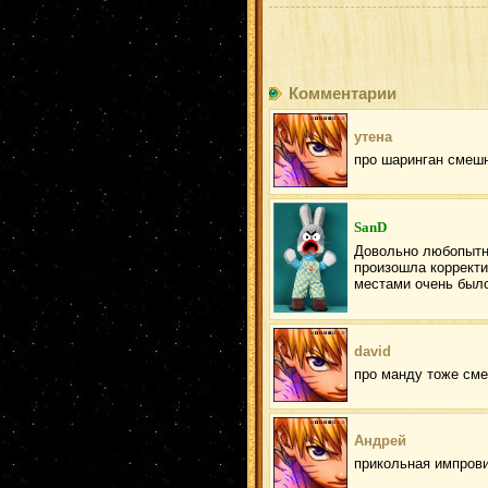
Комментарии
утена
про шаринган смешн
SanD
Довольно любопытно
произошла корректи
местами очень было
david
про манду тоже сме
Андрей
прикольная импровиз