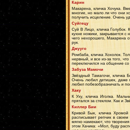
Карин
Макарена, кличка Хочука. Вме
многие, но мало ли что они х
получить исцеление. Очень уд
Суйгецу
Суй В Лицо, кличка Голубок. 
кухне ножики, закрывается с 
чего нехорошего, Макарена 
рук.
Джууго
Ромбаба, кличка Хохолок. Толч
нервный, и все из-за того, чт
переключился на общение со 
Забуза Мамочи
Звёздный Тамагочи, кличка Б
Очень любил детишек, даже п
любил побезобразничать и по
Хаку
К Уху, кличка Иголка. Маль
прятался за стеклом. Как и З
Киллер Бии
Кривой Бык, кличка Хромой 
расписывает репчик в своем 
мягко намекают, что творени
этом Хачика: «Мол, буду расп