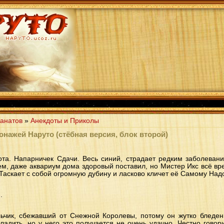
анатов
»
Анекдоты и Приколы
онажей Наруто (стёбная версия, блок второй)
та. Напарничек Сдачи. Весь синий, страдает редким заболевание
ем, даже аквариум дома здоровый поставил, но Мистер Икс всё врем
Таскает с собой огромную дубину и ласково кличет её Самому Надо.
.
льчик, сбежавший от Снежной Королевы, потому он жутко бледен,
ладить, но у него это получается не очень удачно. Честно говор