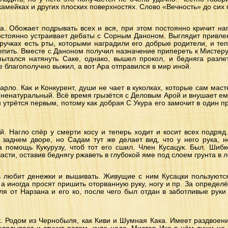
камейках и других плоских поверхностях. Слово «Вечность» до сих 
а. Обожает подрывать всех и вся, при этом постоянно кричит нап
постоянно устраивает дебаты с Сорным Даноном. Выглядит привле
ручках есть рты, которыми наградили его добрые родители, и те
лепить. Вместе с Даноном получил назначение припереть к Мистер
пытался натянуть Саке, однако, вышел прокол, и бедняга разлет
 благополучно выжил, а вот Ара отправился в мир иной.
рло. Как и Конкурент, души не чает в куколках, которые сам мас
ненатуральный. Всё время грызётся с Деловым Арой и внушает ему
н утрётся первым, потому как добрая С Укура его замочит в один п
й. Нагло спёр у смерти косу и теперь ходит и косит всех подряд
 заднем дворе, но Садам тут же делает вид, что у него рука, н
а помощь Кукурузу, чтоб тот его сшил. Член Кусацук. Был. Шибк
асти, оставив беднягу ржаветь в глубокой яме под слоем грунта в 
нь любит денежки и вышивать. Живущие с ним Кусацки пользуютс
, а иногда просят пришить оторванную руку, ногу и пр. За определ
ля от Нарзана и его ко, после чего был отдан в заботливые рук
. Родом из Чернобыля, как Киви и Шумная Кака. Имеет раздвоен