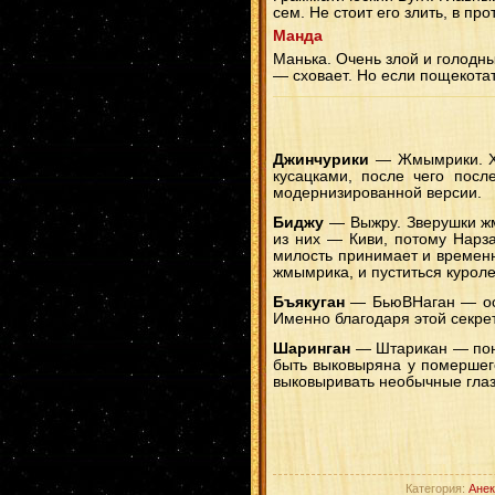
сем. Не стоит его злить, в пр
Манда
Манька. Очень злой и голодны
— сховает. Но если пощекотат
Джинчурики
— Жмымрики. Хо
кусацками, после чего посл
модернизированной версии.
Биджу
— Выжру. Зверушки жм
из них — Киви, потому Нарз
милость принимает и временно
жмымрика, и пуститься куроле
Бъякуган
— БьюВНаган — осо
Именно благодаря этой секрет
Шаринган
— Штарикан — понт
быть выковыряна у помершего
выковыривать необычные глаза
Категория:
Анек