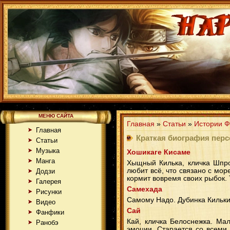
МЕНЮ САЙТА
Главная
»
Статьи
»
Истории Ф
Главная
Краткая биография перс
Статьи
Музыка
Хошикаге Кисаме
Манга
Хыщный Килька, кличка Шпро
любит всё, что связано с мор
Додзи
кормит вовремя своих рыбок. 
Галерея
Самехада
Рисунки
Самому Надо. Дубинка Кильки
Видео
Сай
Фанфики
Кай, кличка Белоснежка. Ма
Ранобэ
эмоции. Старается со всеми 