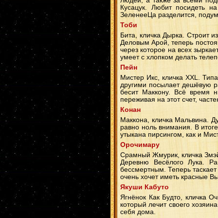
людей, а также за всеми под
Кусацук. Любит посидеть на
ЗеленееЦа разделится, подума
Тоби
Бита, кличка Дырка. Строит и
Деловым Арой, теперь постоян
через которое на всех зыркае
умеет с хлопком делать телеп
Пейн
Мистер Икс, кличка ХХL. Типа
другими посылает дешёвую р
бесит Маккону. Всё время н
переживая на этот счет, часте
Конан
Маккона, кличка Мальвина. Ду
равно ноль внимания. В итоге
утыкана пирсингом, как и Мист
Орочимару
Срамный Жмурик, кличка Змэй
Деревню Весёлого Лука. Р
бессмертным. Теперь таскает 
очень хочет иметь красные Вы
Якуши Кабуто
Ягнёнок Как Будто, кличка О
который лечит своего хозяина
себя дома.