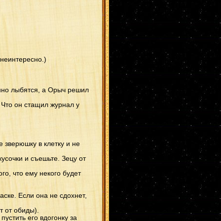
 неинтересно.)
янно лыбятся, а Орыч решил
 Что он стащил журнал у
е зверюшку в клетку и не
кусочки и съешьте. Зецу от
го, что ему некого будет
аске. Если она не сдохнет,
т от обиды).
устить его вдогонку за