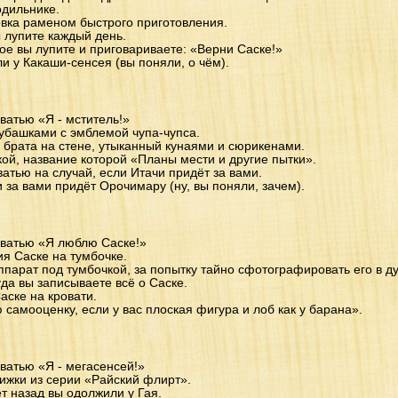
одильнике.
вка раменом быстрого приготовления.
ы лупите каждый день.
ое вы лупите и приговариваете: «Верни Саске!»
и у Какаши-сенсея (вы поняли, о чём).
ватью «Я - мститель!»
убашками с эмблемой чупа-чупса.
 брата на стене, утыканный кунаями и сюрикенами.
кой, название которой «Планы мести и другие пытки».
атью на случай, если Итачи придёт за вами.
 за вами придёт Орочимару (ну, вы поняли, зачем).
оватью «Я люблю Саске!»
я Саске на тумбочке.
арат под тумбочкой, за попытку тайно сфотографировать его в д
да вы записываете всё о Саске.
ске на кровати.
 самооценку, если у вас плоская фигура и лоб как у барана».
ватью «Я - мегасенсей!»
ижки из серии «Райский флирт».
т назад вы одолжили у Гая.