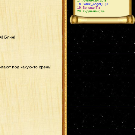
Алёна-сан
(10)
±
Black_Angel
(10)
±
Sensual
(8)
±
Хидан-чан
(8)
±
я! Блин!
игают под какую-то хрень!