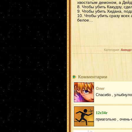
хвостатым демоном, а Дейда
Чтобы убить Какудзу, сде
Чтобы убить Хидана, под
Чтобы убить сразу всех
белое…
Категория:
Анекдо
Комментарии
Олег
Спасибо , улыбнуло
12e34r
приагольно , очень