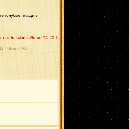
йте голубые плащи в
к:
neji-fun.clan.su/forum/11-22-1
23
| Рейтинг:
4.7
/
14