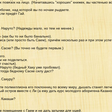
 повязок на лицо. (Начитавшись "хороших" книжек, вы частенько в
бочке, над которой вы по ночам рыдаете.
сли придёт Гай.
ь Наруто? (Надежды мало, но тем не менее.)
 (как бы то ни было банально).
иса (или просто быть Саем), причём несколько раз и при этом успе
ь Саске? (Вы точно не будете первым.)
его.
им не поделиться.
 счастья).
 Наруто (бедный Хаку уже пробовал).
 тогда бедному Саске силу даст?
ь Сакуру?
те полмиллиона его поклонниц по всему миру, дышать станет легче
й остров вместе с Ли (а ему дать курс молодого аборигена-Казано
ь Какаши?
ое помещение с Гаем и не дать затычки для ушей.