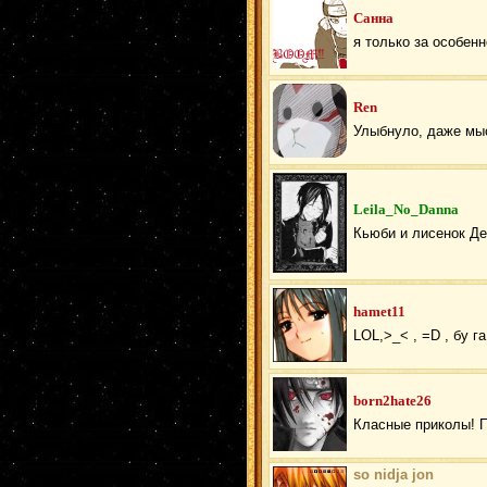
Санна
я только за особенн
Ren
Улыбнуло, даже мы
Leila_No_Danna
Кьюби и лисенок Де
hamet11
LOL,>_< , =D , бу га
born2hate26
Класные приколы! П
so nidja jon