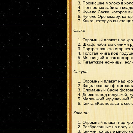
Прокисшее молоко в хол
Полностью забитая кладо
Чучело Саске, которое в
Чучело Орочимару, котор
Книга, которую вы стащил
Саске
Огромный плакат над кро
Шкаф, набитый синими р
Портрет вашего старшего
Толстая книга под подуш
Мясницкий тесак под кров
Гигантские ножницы, если
Сакура
Огромный плакат над кр
Зацелованная фотографи
Сломанный Саске фотоапп
Дневник под подушкой, ку
Маленький игрушечный Са
Книга «Как повысить свою
Какаши
Огромный плакат над кро
Разбросанные на полу кн
Книжки, которые много ле