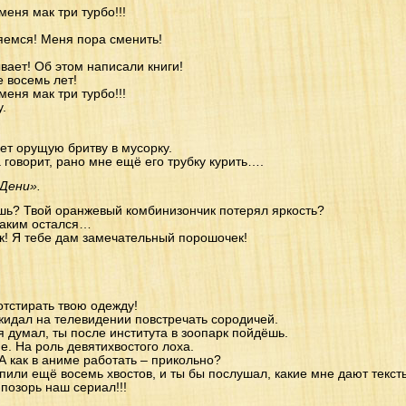
меня мак три турбо!!!
яемся! Меня пора сменить!
ывает! Об этом написали книги!
 восемь лет!
меня мак три турбо!!!
.
т орущую бритву в мусорку.
говорит, рано мне ещё его трубку курить….
Дени».
ишь? Твой оранжевый комбинизончик потерял яркость?
таким остался…
ок! Я тебе дам замечательный порошочек!
отстирать твою одежду!
жидал на телевидении повстречать сородичей.
я думал, ты после института в зоопарк пойдёшь.
е. На роль девятихвостого лоха.
 А как в аниме работать – прикольно?
или ещё восемь хвостов, и ты бы послушал, какие мне дают текст
 позорь наш сериал!!!