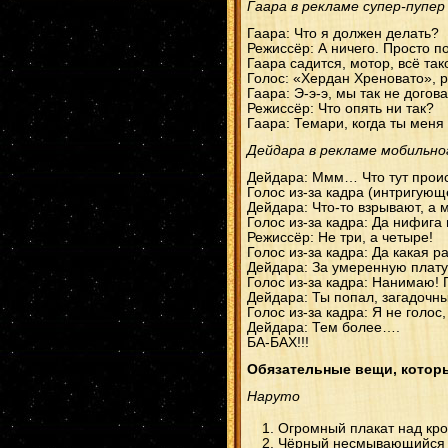
Гаара в рекламе супер-пупе
Гаара: Что я должен делать?
Режиссёр: А ничего. Просто по
Гаара садится, мотор, всё та
Голос: «Хердан Хреновато», р
Гаара: Э-э-э, мы так не догов
Режиссёр: Что опять ни так?
Гаара: Темари, когда ты меня 
Дейдара в рекламе мобильн
Дейдара: Ммм… Что тут прои
Голос из-за кадра (интригующ
Дейдара: Что-то взрывают, а 
Голос из-за кадра: Да нифига
Режиссёр: Не три, а четыре!
Голос из-за кадра: Да какая р
Дейдара: За умеренную плату
Голос из-за кадра: Нанимаю! 
Дейдара: Ты попал, загадочн
Голос из-за кадра: Я не голос,
Дейдара: Тем более….
БА-БАХ!!!
Обязательные вещи, которы
Наруто
Огромный плакат над кро
Чёрный несмывающийся к