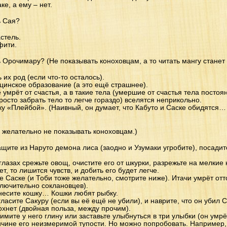
ке, а ему – нет.
ь Сая?
астель.
фити.
ь Орочимару? (Не показывать коноховцам, а то читать мангу станет
 их род (если что-то осталось).
цинское образование (а это ещё страшнее).
е умрёт от счастья, а в такие тела (умершие от счастья тела посто
осто забрать тело то легче гораздо) вселятся неприкольно.
ку «Плейбой». (Наивный, он думает, что Кабуто и Саске обидятся…
 желательно не показывать коноховцам.)
щите из Наруто демона лиса (заодно и Узумаки угробите), посадит
 глазах срежьте овощ, очистите его от шкурки, разрежьте на мелкие 
ет, то лишится чувств, и добить его будет легче.
е Саске (и Тоби тоже желательно, смотрите ниже). Итачи умрёт отто
ключительно соклановцев).
несите кошку… Кошки любят рыбку.
ласите Сакуру (если вы её ещё не убили), и наврите, что он убил С
дохнет (двойная польза, между прочим).
имите у него глину или заставьте улыбнуться в три улыбки (он умрё
ичине его неизмеримой тупости. Но можно попробовать. Например, п