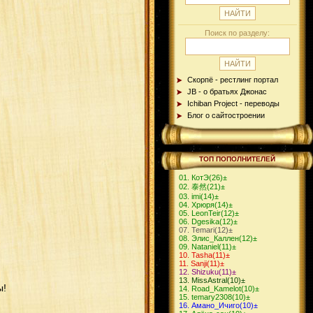
Поиск по разделу:
Скорпё - рестлинг портал
JB - о братьях Джонас
Ichiban Project - переводы
Блог о сайтостроении
ТОП ПОПОЛНИТЕЛЕЙ
КотЭ
(26)
±
泰然
(21)
±
imi
(14)
±
Хрюря
(14)
±
LeonTeir
(12)
±
Dgesika
(12)
±
Теmari
(12)
±
Элис_Каллен
(12)
±
Nataniel
(11)
±
Tasha
(11)
±
Sanji
(11)
±
Shizuku
(11)
±
MissAstral
(10)
±
ы!
Road_Kamelot
(10)
±
temary2308
(10)
±
Амано_Ичиго
(10)
±