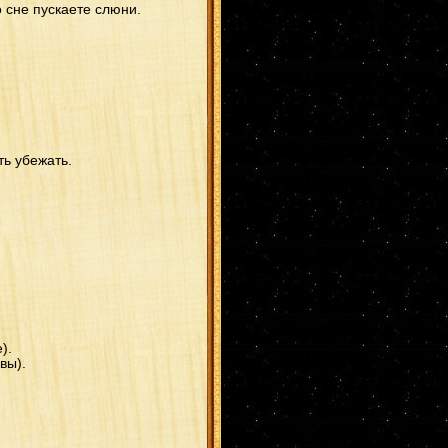
о сне пускаете слюни.
ть убежать.
).
вы).