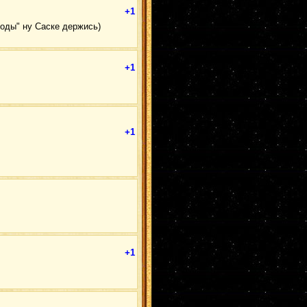
+1
тоды" ну Саске держись)
+1
+1
+1