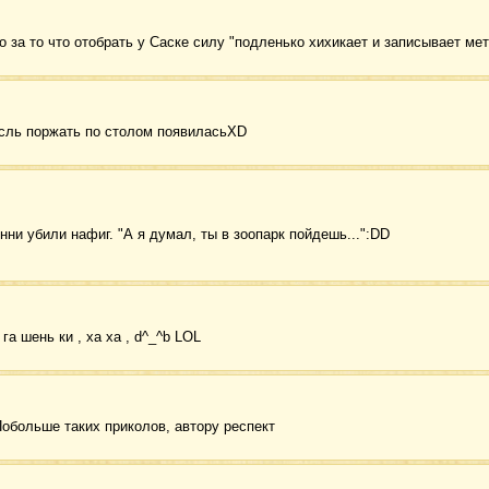
о за то что отобрать у Саске силу "подленько хихикает и записывает ме
сль поржать по столом появиласьXD
нни убили нафиг. "А я думал, ты в зоопарк пойдешь...":DD
 га шень ки , ха ха , d^_^b LOL
обольше таких приколов, автору респект