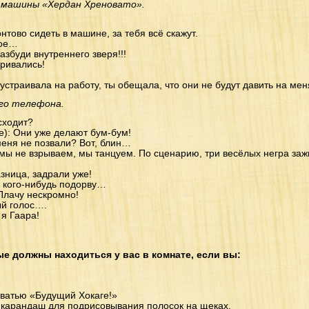
р машины «Хердан Хреновато».
нтово сидеть в машине, за тебя всё скажут.
кое…
азбуди внутреннего зверя!!!
аривались!
устраивала на работу, ты обещала, что они не будут давить на мен
ого телефона.
сходит?
е): Они уже делают бум-бум!
меня не позвали? Вот, блин…
 мы не взрываем, мы танцуем. По сценарию, три весёлых негра заж
азница, задрали уже!
 кого-нибудь подорву…
Плачу нескромно!
ый голос….
 я Гаара!
е должны находиться у вас в комнате, если вы:
ватью «Будущий Хокаге!»
арандаш для подрисовывания полосок на щеках.