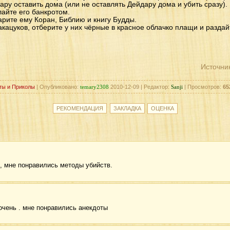
ру оставить дома (или не оставлять Дейдару дома и убить сразу).
лайте его банкротом.
арите ему Коран, Библию и книгу Будды.
 акацуков, отберите у них чёрные в красное облачко плащи и разда
Источни
ты и Приколы
| Опубликовано:
temary2308
2010-12-09 | Редактор:
Sanji
| Просмотров:
65
, мне понравились методы убийств.
-очень . мне понравились анекдоты