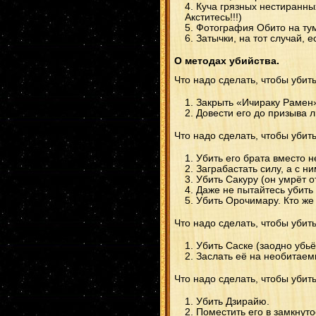
Куча грязных нестиранных
Акститесь!!!)
Фотография Обито на тум
Затычки, на тот случай, е
О методах убийства.
Что надо сделать, чтобы убит
Закрыть «Ичираку Рамен»
Довести его до призыва л
Что надо сделать, чтобы убит
Убить его брата вместо н
Заграбастать силу, а с н
Убить Сакуру (он умрёт от
Даже не пытайтесь убить
Убить Орочимару. Кто же
Что надо сделать, чтобы убит
Убить Саске (заодно убьё
Заслать её на необитаемы
Что надо сделать, чтобы убит
Убить Дзирайю.
Поместить его в замкнут