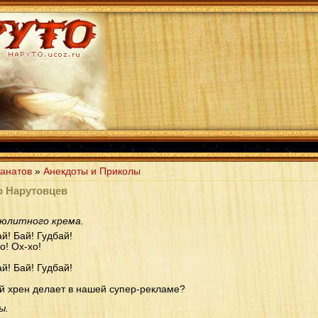
анатов
»
Анекдоты и Приколы
о Нарутовцев
люлитного крема.
й! Бай! Гудбай!
о! Ох-хо!
й! Бай! Гудбай!
ый хрен делает в нашей супер-рекламе?
ы.