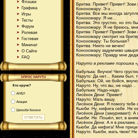
Флэшки
Бритва: Привет! Привет! Зови 
Графика
Конохомару: Э-э…
Бритва: Все мы иногда затупл
Игры
Конохомару: Я не…
Тесты
Бритва: Это грустно, но это б
Форум
Конохомару: Я не бреюсь, мне
Бритва: Привет! Привет! Зови 
Ролевая
Конохомару смотрит на бритву
Гостевая
Конохомару: Ты больная?
Миничат
Бритва: Никто не вечен!
Конохомару задумчиво швыряе
О Сайте
Конохомару: Правду мне деда 
FAQ
Наруто в рекламе порошка «
Бабулька: Внучок! Чего груст
Наруто: Да нет… Каким был, 
ОПРОС НАРУТО
Бабулька: Ой, не бойся, внуч
Наруто: Ну, что вы, не надо…
Кто круче?
Бабулька: Надо-надо.
АНБУ
Лисёнок Дени: Привет!
Наруто: Мать вашу.
Акацки
Лисёнок Дени: Я помогу тебе 
Кьюби: Ну, нифига себе. Не о
Шиноби Конохи
Лисёнок Дени (закуривает): А 
Кьюби: Не. Пошёл, вот, в аним
Лисёнок Дени: А я в рекламе.
Кьюби: Да нифига! Мне прицеп
Наруто: Кьюби, мать твою! Не