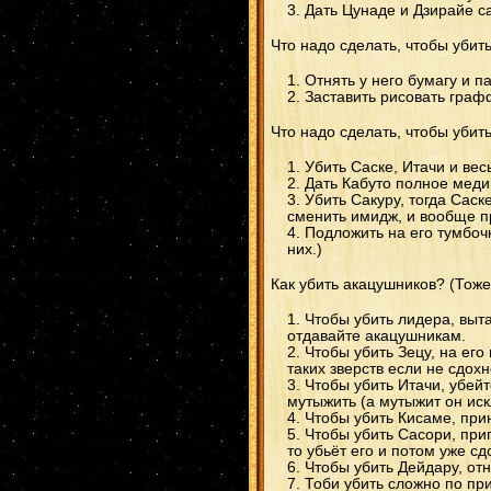
Дать Цунаде и Дзирайе са
Что надо сделать, чтобы убит
Отнять у него бумагу и п
Заставить рисовать граф
Что надо сделать, чтобы убит
Убить Саске, Итачи и весь
Дать Кабуто полное меди
Убить Сакуру, тогда Саск
сменить имидж, и вообще пр
Подложить на его тумбоч
них.)
Как убить акацушников? (Тоже
Чтобы убить лидера, выта
отдавайте акацушникам.
Чтобы убить Зецу, на его
таких зверств если не сдохн
Чтобы убить Итачи, убейт
мутыжить (а мутыжит он ис
Чтобы убить Кисаме, при
Чтобы убить Сасори, приг
то убьёт его и потом уже с
Чтобы убить Дейдару, отн
Тоби убить сложно по пр