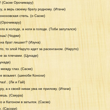
н! (Саске Орочимару)
у, а верь своему брату родному. (Итачи)
коноховская степь. (о Саске)
 (Орочимару)
пло в холоде, а ноги в голоде. (Тоби запутался)
оешь! (Чоджи)
ана брат лишает? (Изуна)
то, то злой Наруто идет за расенганом. (Наруто)
е за плечами. (Цунаде)
Цунаде)
между глаз. (Саске)
е возьмет. (шиноби Конохи)
аз!.. (Ли и Гай)
у, а к своей никак ума не приложу. (Итачи)
ешь. (Сакура)
го и Катоном в затылок. (Саске)
ю. (Сасори)