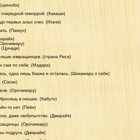
 (шиноби)
е очередной геморрой. (Какаши)
 до первых алых слез. (Итачи)
ть. (Паккун)
жирайя)
(Орочимару)
! (Цунаде)
ольше извращенцев. (страна Риса)
ин сам по себе. (Мадара)
ась, одна лишь башка и осталась. (Шикамару о себе)
. (Саске)
теле. (Орочимару)
ыбросишь в окошко. (Кабуто)
ойн-то нет. (Пейн)
орок, даже любопытство. (Джирайя)
вращенцы. (Орочимару)
ны подруга. (Джирайя)