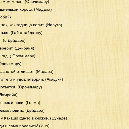
ь меж колен! (Орочимару)
ашненький хорош. (Мадара)
Тоби?)
а так, как задница велит. (Наруто)
ться. (Гай о тайдзюцу)
. (о Дейдаре)
 теребит. (Джирайя)
 гад. ( Орочимару)
(Орочимару)
раснотой отливает. (Мадара)
от его и удовлетворяй. (Акацуки)
лотается. (Орочимару)
 (Джирайя)
кошек и лови. (Генма)
риков ловить. (Дейдара)
 у Какаши где-то в книжке. (Цунаде)
ди и сама подавись! (Ино)