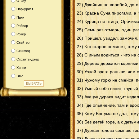
Отаку
22) Джойнин не воробей, дого
Паркурист
23) Красна Суна пирогами, а 
Панк
24) Курица не птица, Орочима
Рейвер
25) Семь раз отмерь, один раз
Рокер
26) Пришел, увидел, замочил.
Скейтер
27) Кто старое помянет, тому
Скинхед
28) С иным водиться - что на 
Стрэйтэйджер
29) Дерево держится корнями,
Хиппи
30) Узнай врага раньше, чем 
Эмо
31) Чужому горю не смейся, п
32) Умный себя винит, глупый 
33) Акацук дурака видит издал
34) Где опьянение, там и вдо
35) Кому Бог ума не дал, том
36) Без детей горе, а с детьм
37) Дурная голова семпаю тиш
38) Дурную голову меч не сече