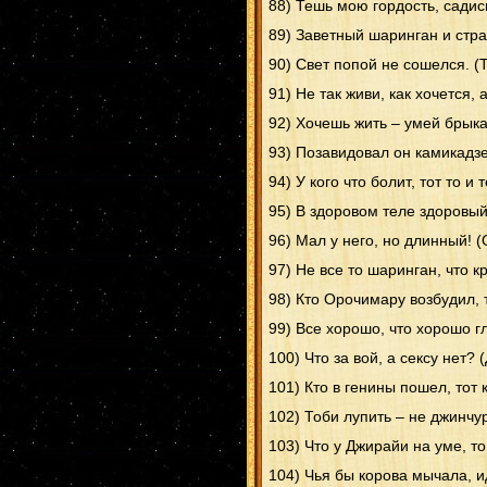
88) Тешь мою гордость, садис
89) Заветный шаринган и стр
90) Свет попой не сошелся. (
91) Не так живи, как хочется, 
92) Хочешь жить – умей брыка
93) Позавидовал он камикадзе
94) У кого что болит, тот то и
95) В здоровом теле здоровый
96) Мал у него, но длинный! 
97) Не все то шаринган, что к
98) Кто Орочимару возбудил, т
99) Все хорошо, что хорошо г
100) Что за вой, а сексу нет?
101) Кто в генины пошел, тот 
102) Тоби лупить – не джинчу
103) Что у Джирайи на уме, то
104) Чья бы корова мычала, и