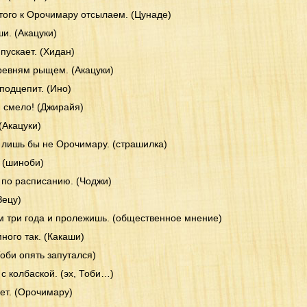
 того к Орочимару отсылаем. (Цунаде)
и. (Акацуки)
 пускает. (Хидан)
ревням рыщем. (Акацуки)
подцепит. (Ино)
 смело! (Джирайя)
(Акацуки)
 лишь бы не Орочимару. (страшилка)
. (шиноби)
 по расписанию. (Чоджи)
Зецу)
ем три года и пролежишь. (общественное мнение)
много так. (Какаши)
Тоби опять запутался)
 с колбаской. (эх, Тоби…)
чет. (Орочимару)