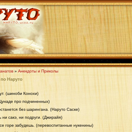
анатов
»
Анекдоты и Приколы
 по Наруто
ут. (шиноби Конохи)
(Цунаде про подчиненных)
станется без шарингана. (Наруто Саске)
 ни сакэ, ни подруги. (Джирайя)
все горе забудешь. (перевоспитанные нукенины)