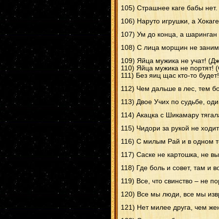
105) Страшнее каге бабы нет.
106) Наруто игрушки, а Хокаг
107) Ум до конца, а шаринган
108) С лица морщин не занима
109) Яйца мужика не учат! (Д
110) Яйца мужика не портят! 
111) Без яиц щас кто-то будет
112) Чем дальше в лес, тем б
113) Двое Учих по судьбе, од
114) Акацка с Шикамару тягал
115) Чидори за рукой не ходит
116) С милым Рай и в одном 
117) Саске не картошка, не в
118) Где боль и совет, там и в
119) Все, что свинство – не п
120) Все мы люди, все мы из
121) Нет милее друга, чем же