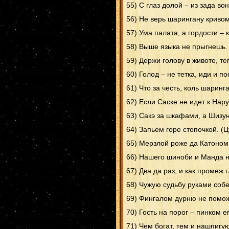
55) С глаз долой – из зада во
56) Не верь шарингану кривом
57) Ума палата, а гордости – 
58) Выше языка не прыгнешь.
59) Держи голову в животе, те
60) Голод – не тетка, иди и п
61) Что за честь, коль шаринг
62) Если Саске не идет к Нару
63) Сакэ за шкафами, а Шизун
64) Запьем горе стопочкой. (
65) Мерзлой роже да Катоном 
66) Нашего шиноби и Манда н
67) Два да раз, и как промеж гл
68) Чужую судьбу руками собер
69) Фингалом дурню не помож
70) Гость на порог – пинком е
71) Чем богат, тем и нашпигу