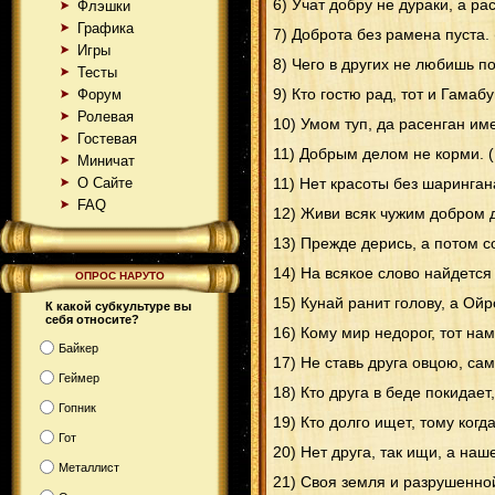
6) Учат добру не дураки, а ра
Флэшки
Графика
7) Доброта без рамена пуста.
Игры
8) Чего в других не любишь п
Тесты
Форум
9) Кто гостю рад, тот и Гамаб
Ролевая
10) Умом туп, да расенган име
Гостевая
11) Добрым делом не корми. 
Миничат
О Сайте
11) Нет красоты без шаринган
FAQ
12) Живи всяк чужим добром 
13) Прежде дерись, а потом со
14) На всякое слово найдется 
ОПРОС НАРУТО
15) Кунай ранит голову, а Ойр
К какой субкультуре вы
себя относите?
16) Кому мир недорог, тот нам
Байкер
17) Не ставь друга овцою, са
Геймер
18) Кто друга в беде покидает
Гопник
19) Кто долго ищет, тому когд
Гот
20) Нет друга, так ищи, а наше
Металлист
21) Своя земля и разрушенно