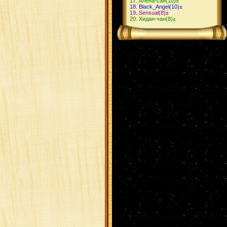
Алёна-сан
(10)
±
Black_Angel
(10)
±
Sensual
(8)
±
Хидан-чан
(8)
±