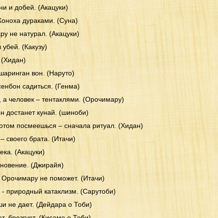
ни и добей. (Акацуки)
Коноха дураками. (Суна)
ру не натурал. (Акацуки)
 убей. (Какузу)
 (Хидан)
 шаринган вон. (Наруто)
сенбон садиться. (Генма)
 а человек – тентаклями. (Орочимару)
он достанет кунай. (шиноби)
отом посмеешься – сначала ритуал. (Хидан)
– своего брата. (Итачи)
ека. (Акацуки)
хновение. (Джирайя)
у Орочимару не поможет. (Итачи)
и - природный катаклизм. (Сарутоби)
и не дает. (Дейдара о Тоби)
т, брезгует. (Кисаме о Тоби)