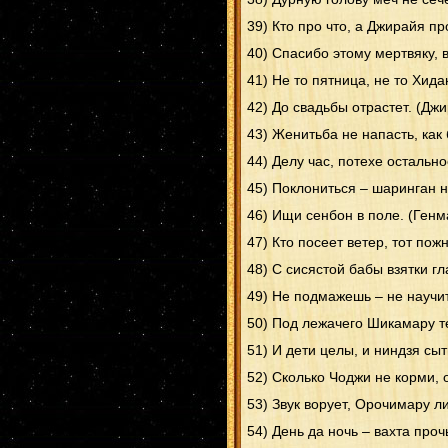
39) Кто про что, а Джирайя пр
40) Спасибо этому мертвяку, в
41) Не то пятница, не то Хида
42) До свадьбы отрастет. (Дж
43) Женитьба не напасть, как
44) Делу час, потехе остальн
45) Поклониться – шаринган н
46) Ищи сенбон в поле. (Генм
47) Кто посеет ветер, тот пож
48) С сисястой бабы взятки гл
49) Не подмажешь – не научит
50) Под лежачего Шикамару те
51) И дети целы, и ниндзя сы
52) Сколько Чоджи не корми, 
53) Звук ворует, Орочимару ли
54) День да ночь – вахта проч