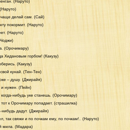
сенган. (Наруто)
 (Наруто)
очаще делай сам. (Сай)
унту покормит. (Наруто)
ет. (Наруто)
(Чоджи)
а. (Орочимару)
да Хидановым горбом! (Какузу)
берись. (Какузу)
свой кунай. (Тен-Тен)
оке – душу. (Джирайя)
 и нужен. (Пейн)
м когда-нибудь уке станешь. (Орочимару)
, тот к Орочимару попадает. (страшилка)
а-нибудь дадут. (Джирайя)
л, так свяжи и по почкам ему, по почкам!.. (Наруто)
й мила. (Мадара)