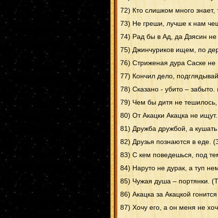
72) Кто слишком много знает,
73) Не греши, лучше к нам чеш
74) Рад бы в Ад, да Дзясин не
75) Джинчуриков ищем, по де
76) Стриженая дура Саске не 
77) Кончил дело, подглядывай
78) Сказано - убито – забыто. 
79) Чем бы дитя не тешилось,
80) От Акацки Акацка не ищут
81) Дружба дружбой, а кушать
82) Друзья познаются в еде. (
83) С кем поведешься, под т
84) Наруто не дурак, а туп не
85) Чужая душа – портянки. (
86) Акацка за Акацкой гонится
87) Хочу его, а он меня не хо