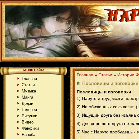
МЕНЮ САЙТА
Главная
»
Статьи
»
Истории Ф
Главная
Пословицы и поговорки
Статьи
Музыка
Пословицы и поговорки
Манга
1) Наруто и труд мозги перетр
Додзи
2) На обиженных сакэ возят. 
Галерея
3) Ищущий друга без изъяна о
Рисунки
Видео
4) Для хорошего друга не жаль
Фанфики
5) Час с Наруто пробудешь - 
Ранобэ