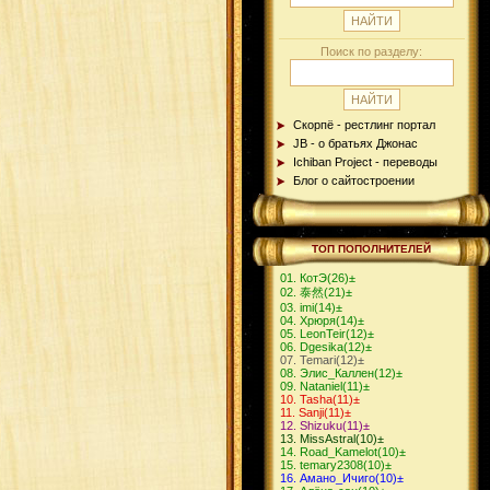
Поиск по разделу:
Скорпё - рестлинг портал
JB - о братьях Джонас
Ichiban Project - переводы
Блог о сайтостроении
ТОП ПОПОЛНИТЕЛЕЙ
КотЭ
(26)
±
泰然
(21)
±
imi
(14)
±
Хрюря
(14)
±
LeonTeir
(12)
±
Dgesika
(12)
±
Теmari
(12)
±
Элис_Каллен
(12)
±
Nataniel
(11)
±
Tasha
(11)
±
Sanji
(11)
±
Shizuku
(11)
±
MissAstral
(10)
±
Road_Kamelot
(10)
±
temary2308
(10)
±
Амано_Ичиго
(10)
±