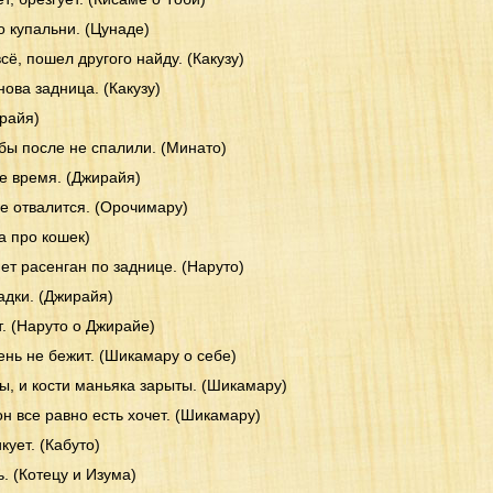
о купальни. (Цунаде)
сё, пошел другого найду. (Какузу)
нова задница. (Какузу)
ирайя)
 бы после не спалили. (Минато)
ое время. (Джирайя)
е отвалится. (Орочимару)
а про кошек)
нет расенган по заднице. (Наруто)
адки. (Джирайя)
. (Наруто о Джирайе)
нь не бежит. (Шикамару о себе)
ты, и кости маньяка зарыты. (Шикамару)
он все равно есть хочет. (Шикамару)
кует. (Кабуто)
ь. (Котецу и Изума)