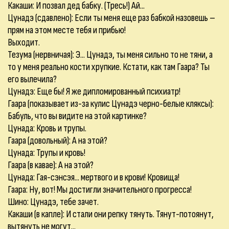
Какаши: И позвал дед бабку. (Тресь!) Ай...
Цунадэ (сдавлено): Если ты меня еще раз бабкой назовешь –
прям на этом месте тебя и прибью!
Выходит.
Тезума (нервничая): Э... Цунадэ, ты меня сильно то не тяни, а
то у меня реально кости хрупкие. Кстати, как там Гаара? Ты
его вылечила?
Цунадэ: Еще бы! Я же дипломированный психиатр!
Гаара (показывает из-за кулис Цунадэ черно-белые кляксы):
Бабуль, что вы видите на этой картинке?
Цунада: Кровь и трупы.
Гаара (довольный): А на этой?
Цунада: Трупы и кровь!
Гаара (в кавае): А на этой?
Цунада: Гая-сэнсэя... мертвого и в крови! Кровища!
Гаара: Ну, вот! Мы достигли значительного прогресса!
Шино: Цунадэ, тебе зачет.
Какаши (в капле): И стали они репку тянуть. Тянут-потоянут,
вытянуть не могут...