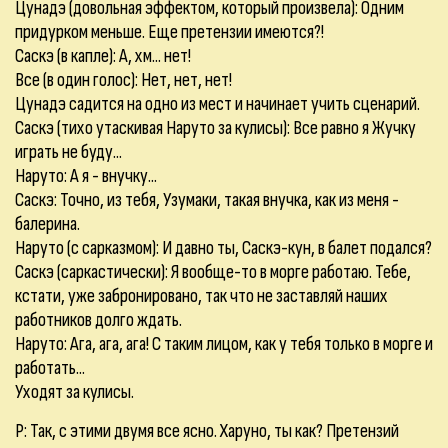
Цунадэ (довольная эффектом, который произвела): Одним
придурком меньше. Еще претензии имеются?!
Саскэ (в капле): А, хм... нет!
Все (в один голос): Нет, нет, нет!
Цунадэ садится на одно из мест и начинает учить сценарий.
Саскэ (тихо утаскивая Наруто за кулисы): Все равно я Жучку
играть не буду...
Наруто: А я - внучку...
Саскэ: Точно, из тебя, Узумаки, такая внучка, как из меня -
балерина.
Наруто (с сарказмом): И давно ты, Саскэ-кун, в балет подался?
Саскэ (саркастически): Я вообще-то в морге работаю. Тебе,
кстати, уже забронировано, так что не заставляй наших
работников долго ждать.
Наруто: Ага, ага, ага! С таким лицом, как у тебя только в морге и
работать...
Уходят за кулисы.
Р: Так, с этими двумя все ясно. Харуно, ты как? Претензий