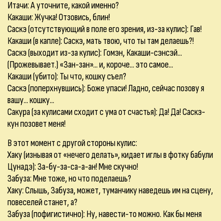
Итачи: А уточните, какой именно?
Какаши: Жучка! Отзовись, блин!
Саскэ (отсутствующий в поле его зрения, из-за кулис): Гав!
Какаши (в капле): Саскэ, мать твою, что ты там делаешь?!
Саскэ (выходит из-за кулис): Гомэн, Какаши-сэнсэй...
(Прожевывает.) «Зан-зан»... и, короче... это самое...
Какаши (убито): Ты что, кошку съел?
Саскэ (поперхнувшись): Боже упаси! Ладно, сейчас позову я
вашу... кошку...
Сакура (за кулисами сходит с ума от счастья): Да! Да! Саскэ-
кун позовет меня!
В этот момент с другой стороны кулис:
Хаку (изнывая от «нечего делать», кидает иглы в фотку бабули
Цунадэ): За-бу-за-са-а-ан! Мне скучно!
Забуза: Мне тоже, но что поделаешь?
Хаку: Слышь, Забуза, может, туманчику наведешь им на сцену,
повеселей станет, а?
Забуза (пофигистично): Ну, навести-то можно. Как бы меня