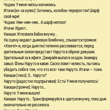
Чоджи: У меня чипсы кончились.
Итачи (из-за кулис): Заткнись, колобок-переросток! Шарф
свой жри!
Чоджи: Ням-ням-ням... А шарф неплох!
Итачи: Идиот...
Какаши: И позвала бабка внучку...
На сцену кидают дымовую бомбочку, слышится громкое
«Хэнге!» и, когда дым постепенно рассеивается, перед
зрительным залом предстает Наруто в образе девушки.
Зрительный за в афиге. Джирайя выпал в осадок. Акамару
завыл. Фэны Наруто в кавае. Саскэ ловит челюсть, пытаясь
убедить себя в том, что это все-таки Наруто. Итачи – тоже.
Какаши (тихо): Э... Наруто?
Наруто (радостно подпрыгивая): Есть! У меня получилось!
Какаши (громче): Наруто...
Наруто: У меня вышло!
Какаши: Наруто... Трансформируйся в
одетую
внучку, пока дым
окончательно не рассеялся.