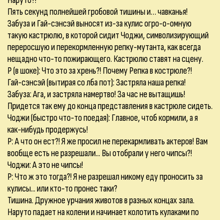
Наруто?!
Пять секунд полнейшей гробовой тишины и… чавканья!
Забуза и Гай-сэнсэй выносят из-за кулис огро-о-омную
такую кастрюлю, в которой сидит Чоджи, символизирующий
переросшую и перекормленную репку-мутанта, как всегда
нещадно что-то пожирающего. Кастрюлю ставят на сцену.
Р (в шоке): Что это за хрень?! Почему Репка в кострюле?!
Гай-сэнсэй (вытирая со лба пот): Застряла наша репка!
Забуза: Ага, и застряла намертво! За час не вытащишь!
Придется так ему до конца представления в кастрюле сидеть.
Чоджи (быстро что-то поедая): Главное, чтоб кормили, а я
как-нибудь продержусь!
Р: А что он ест?! Я же просил не перекармливать актеров! Вам
вообще есть не разрешали... Вы отобрали у него чипсы?!
Чоджи: А это не чипсы!
Р: Что ж это тогда?! Я не разрешал никому еду проносить за
кулисы... или кто-то пронес таки?
Тишина. Дружное урчания животов в разных концах зала.
Наруто падает на колени и начинает колотить кулаками по