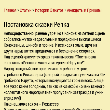
Главная
»
Статьи
»
Истории Фанатов
»
Анекдоты и Приколы
Постановка сказки Репка
Непосредственно, раннее утречко в Конохе: на летней сцене
собрались жутко недовольный и порядком не выспавшиеся
Конохеанцы, шиноби и прочие. И все ходят злые, друг на
друга нарываются, вредничают и бесконечно ссорятся.
Над сценой красуется яркая такая вывеска: “Постановка
спектакля «Репка» с участием героев «Наруто»!”
Народ голодный, все проклинают «гребаное утро»,
«гребаного Режиссера» (который опаздывает уже часа на 3) и
гребаного Наруто, который возмущается громче всех. А еще
все ужас какие голодные, так как из-за якобы «очень важного
коллективного мероприятия» пропустили завтрак (да и ужин
впридачу)!
Наконец является он – Режиссер.