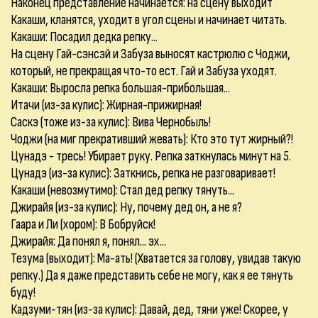
Наконец представление начинается: на сцену выходит
Какаши, кланятся, уходит в угол сцены и начинает читать.
Какаши: Посадил дедка репку...
На сцену Гай-сэнсэй и Забуза выносят кастрюлю с Чоджи,
который, не прекращая что-то ест. Гай и Забуза уходят.
Какаши: Выросла репка большая-прибольшая...
Итачи (из-за кулис): Жирная-прижирная!
Саскэ (тоже из-за кулис): Вива Чернобыль!
Чоджи (на миг прекративший жевать): Кто это тут жирный?!
Цунадэ - тресь! Убирает руку. Репка заткнулась минут на 5.
Цунадэ (из-за кулис): Заткнись, репка не разговаривает!
Какаши (невозмутимо): Стал дед репку тянуть...
Джирайя (из-за кулис): Ну, почему дед он, а не я?
Гаара и Ли (хором): В Бобруйск!
Джирайя: Да понял я, понял... эх...
Тезума (выходит): Ма-ать! (Хватается за голову, увидав такую
репку.) Да я даже представить себе не могу, как я ее тянуть
буду!
Кадзуми-тян (из-за кулис): Давай, дед, тяни уже! Скорее, у