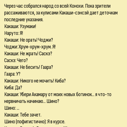
Через час собрался народ со всей Конохи. Пока зрители
рассаживаются, за кулисами Какаши-сэнсэй дает деточкам
последние указания.
Какаши: Узумаки!
Наруто: Я!
Какаши: Не орать! Чоджи?
Чоджи: Хрум-хрум-хрум. Я!
Какаши: Не жрать! Саскэ?
Саскэ: Чего?
Какаши: Не бесить! Гаара?
Гаара: У?
Какаши: Никого не мочить! Киба?
Киба: Да?
Какаши: Убери Акамару от моих новых ботинок... я что-то
нервничать начинаю... Шино?
Шино: ...
Какаши: Тебе зачет.
Шино (пофигистично): Я в курсе.