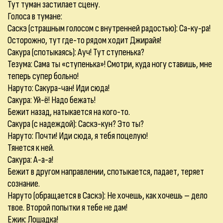
Тут туман застилает сцену.
Голоса в тумане:
Саскэ (страшным голосом с внутренней радостью): Са-ку-ра!
Осторожно, тут где-то рядом ходит Джирайя!
Сакура (спотыкаясь): Ауч! Тут ступенька?
Тезума: Сама ты «ступенька»! Смотри, куда ногу ставишь, мне
теперь супер больно!
Наруто: Сакура-чан! Иди сюда!
Сакура: Уй-ё! Надо бежать!
Бежит назад, натыкается на кого-то.
Сакура (с надеждой): Саскэ-кун? Это ты?
Наруто: Почти! Иди сюда, я тебя поцелую!
Тянется к ней.
Сакура: А-а-а!
Бежит в другом направлении, спотыкается, падает, теряет
сознание.
Наруто (обращается в Саскэ): Не хочешь, как хочешь – дело
твое. Второй попытки я тебе не дам!
Ежик: Лошадка!