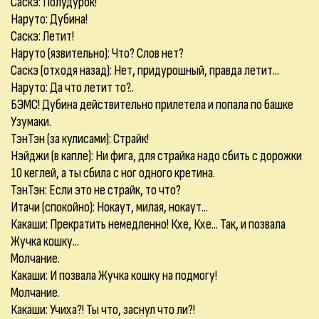
Саскэ: Полудурок!
Наруто: Дубина!
Саскэ: Летит!
Наруто (язвительно): Что? Слов нет?
Саскэ (отходя назад): Нет, придурошный, правда летит...
Наруто: Да что летит то?..
БЭМС! Дубина действительно прилетела и попала по башке
Узумаки.
ТэнТэн (за кулисами): Страйк!
Нэйджи (в капле): Ни фига, для страйка надо сбить с дорожки
10 кеглей, а ты сбила с ног одного кретина.
ТэнТэн: Если это не страйк, то что?
Итачи (спокойно): Нокаут, милая, нокаут...
Какаши: Прекратить немедленно! Кхе, Кхе... Так, и позвала
Жучка кошку...
Молчание.
Какаши: И позвала Жучка кошку на подмогу!
Молчание.
Какаши: Учиха?! Ты что, заснул что ли?!