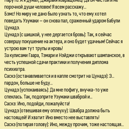
Наруто: А я думал, Джирайя извращенец! Да он чистой и не
порочной души человек! Я всем расскажу...
Бэмс! Но миру не дано было узнать то, что ему хотел
поведать Узумаки – он снова пал, сраженный ударом бабули
Цунадэ.
Цунадэ (с шишкой, у нее дергается бровь): Так, я сейчас
совершу покушение на актера, и оно будет удачным! Сейчас я
устрою вам тут трупы и кровь!
За кулисами Гаара, Тэмари и Нэйджи открывают шампанское, в
честь успешной сдачи практики и получения диплома
психиатра.
Саскэ (останавливается и в капле смотрит на Цунадэ): Э...
пардон, больше не буду...
Цунадэ (успокаиваясь): Да мне пофигу, внучка-то уже
спеклась. Так, подоприте Узумаки шваброй и...
Саскэ: Ино, подойди, пожалуйста!
Цунадэ (отвешивая ему оплеуху): Швабра должна быть
настоящей! И хватит Ино вместо нее выставлять!
Саскэ (потирая голову): Ино, между прочим, тоже настоящая...