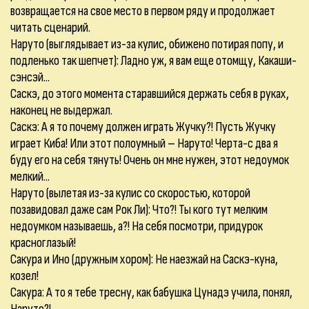
возвращается на свое место в первом ряду и продолжает
читать сценарий.
Наруто (выглядывает из-за кулис, обижено потирая попу, и
подленько так шепчет): Ладно уж, я вам еще отомщу, Какаши-
сэнсэй...
Саскэ, до этого момента старавшийся держать себя в руках,
наконец не выдержал.
Саскэ: А я то почему должен играть Жучку?! Пусть Жучку
играет Киба! Или этот полоумный – Наруто! Черта-с два я
буду его на себя тянуть! Очень он мне нужен, этот недоумок
мелкий...
Наруто (вылетая из-за кулис со скоростью, которой
позавидовал даже сам Рок Ли): Что?! Ты кого тут мелким
недоумком называешь, а?! На себя посмотри, придурок
красноглазый!
Сакура и Ино (дружным хором): Не наезжай на Саскэ-куна,
козел!
Сакура: А то я тебе тресну, как бабушка Цунадэ учила, понял,