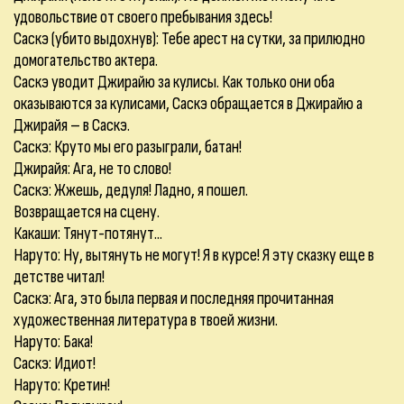
удовольствие от своего пребывания здесь!
Саскэ (убито выдохнув): Тебе арест на сутки, за прилюдно
домогательство актера.
Саскэ уводит Джирайю за кулисы. Как только они оба
оказываются за кулисами, Саскэ обращается в Джирайю а
Джирайя – в Саскэ.
Саскэ: Круто мы его разыграли, батан!
Джирайя: Ага, не то слово!
Саскэ: Жжешь, дедуля! Ладно, я пошел.
Возвращается на сцену.
Какаши: Тянут-потянут...
Наруто: Ну, вытянуть не могут! Я в курсе! Я эту сказку еще в
детстве читал!
Саскэ: Ага, это была первая и последняя прочитанная
художественная литература в твоей жизни.
Наруто: Бака!
Саскэ: Идиот!
Наруто: Кретин!