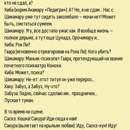
кто не сдал, а?
Киба (кормя Акамару «Педигри»): А? Не, я не сдам... Нас с
Шикамару уже тут сидеть заколебало – мочи нет! Может
быть, смотаться сумеем.
Шикамару: Угу, все достало ужас как. И вообще жизнь –
полное дерьмо, а тут еще Цунадэ, Орочимару и...
Киба: Рок Ли?
Гаара (мгновенно отреагировав на Рока Ли): Кого убить?
Шикамару: Маньяк-психопат Гаара, претендующий на звание
почетного психиатра Конохи.
Киба: Может, психа?
Шикамару: Не-ет: этот титул он уже перерос...
Хаку: Забуз, а Забуз, Ну что?
Забуза: Ладно, сейчас сделаю им... праздничек...
Пускает туман.
В то время на сцене.
Саскэ: Кошка! Сакура! Иди сюда к нам!
Сакура (вылетает на крыльях любви): Иду, Саскэ-кун! Иду!