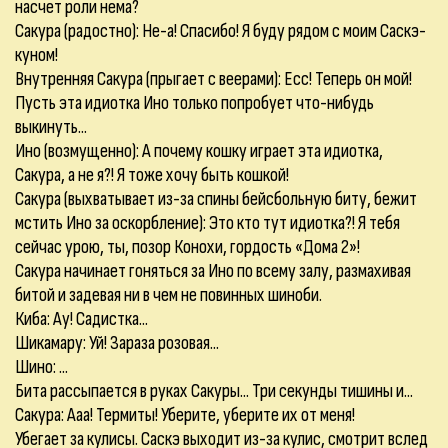
насчет роли нема?
Сакура (радостно): Не-а! Спасибо! Я буду рядом с моим Саскэ-
куном!
Внутренняя Сакура (прыгает с веерами): Есс! Теперь он мой!
Пусть эта идиотка Ино только попробует что-нибудь
выкинуть...
Ино (возмущенно): А почему кошку играет эта идиотка,
Сакура, а не я?! Я тоже хочу быть кошкой!
Сакура (выхватывает из-за спины бейсбольную биту, бежит
мстить Ино за оскорбление): Это кто тут идиотка?! Я тебя
сейчас урою, ты, позор Конохи, гордость «Дома 2»!
Сакура начинает гоняться за Ино по всему залу, размахивая
битой и задевая ни в чем не повинных шиноби.
Киба: Ау! Садистка...
Шикамару: Уй! Зараза розовая...
Шино: ...
Бита рассыпается в руках Сакуры... Три секунды тишины и...
Сакура: Ааа! Термиты! Уберите, уберите их от меня!
Убегает за кулисы. Саскэ выходит из-за кулис, смотрит вслед