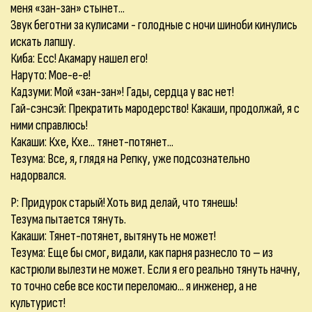
меня «зан-зан» стынет...
Звук беготни за кулисами - голодные с ночи шиноби кинулись
искать лапшу.
Киба: Есс! Акамару нашел его!
Наруто: Мое-е-е!
Кадзуми: Мой «зан-зан»! Гады, сердца у вас нет!
Гай-сэнсэй: Прекратить мародерство! Какаши, продолжай, я с
ними справлюсь!
Какаши: Кхе, Кхе... тянет-потянет...
Тезума: Все, я, глядя на Репку, уже подсознательно
надорвался.
Р: Придурок старый! Хоть вид делай, что тянешь!
Тезума пытается тянуть.
Какаши: Тянет-потянет, вытянуть не может!
Тезума: Еще бы смог, видали, как парня разнесло то – из
кастрюли вылезти не может. Если я его реально тянуть начну,
то точно себе все кости переломаю... я инженер, а не
культурист!