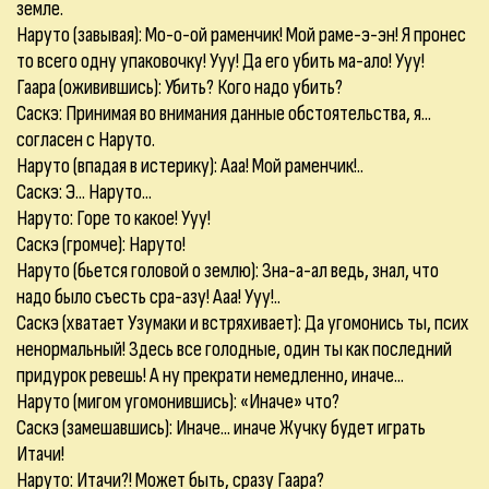
земле.
Наруто (завывая): Мо-о-ой раменчик! Мой раме-э-эн! Я пронес
то всего одну упаковочку! Ууу! Да его убить ма-ало! Ууу!
Гаара (оживившись): Убить? Кого надо убить?
Саскэ: Принимая во внимания данные обстоятельства, я...
согласен с Наруто.
Наруто (впадая в истерику): Ааа! Мой раменчик!..
Саскэ: Э... Наруто...
Наруто: Горе то какое! Ууу!
Саскэ (громче): Наруто!
Наруто (бьется головой о землю): Зна-а-ал ведь, знал, что
надо было съесть сра-азу! Ааа! Ууу!..
Саскэ (хватает Узумаки и встряхивает): Да угомонись ты, псих
ненормальный! Здесь все голодные, один ты как последний
придурок ревешь! А ну прекрати немедленно, иначе...
Наруто (мигом угомонившись): «Иначе» что?
Саскэ (замешавшись): Иначе... иначе Жучку будет играть
Итачи!
Наруто: Итачи?! Может быть, сразу Гаара?