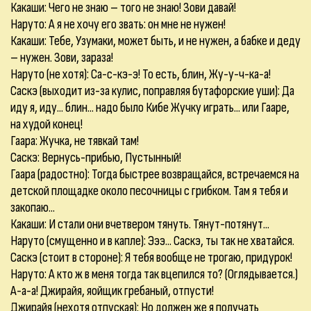
Какаши: Чего не знаю – того не знаю! Зови давай!
Наруто: А я не хочу его звать: он мне не нужен!
Какаши: Тебе, Узумаки, может быть, и не нужен, а бабке и деду
– нужен. Зови, зараза!
Наруто (не хотя): Са-с-кэ-э! То есть, блин, Жу-у-ч-ка-а!
Саскэ (выходит из-за кулис, поправляя бутафорские уши): Да
иду я, иду... блин... надо было Кибе Жучку играть... или Гааре,
на худой конец!
Гаара: Жучка, не тявкай там!
Саскэ: Вернусь-прибью, Пустынный!
Гаара (радостно): Тогда быстрее возвращайся, встречаемся на
детской площадке около песочницы с грибком. Там я тебя и
закопаю...
Какаши: И стали они вчетвером тянуть. Тянут-потянут...
Наруто (смущенно и в капле): Эээ... Саскэ, ты так не хватайся.
Саскэ (стоит в стороне): Я тебя вообще не трогаю, придурок!
Наруто: А кто ж в меня тогда так вцепился то? (Оглядывается.)
А-а-а! Джирайя, яойщик гребаный, отпусти!
Джирайя (нехотя отпуская): Но должен же я получать