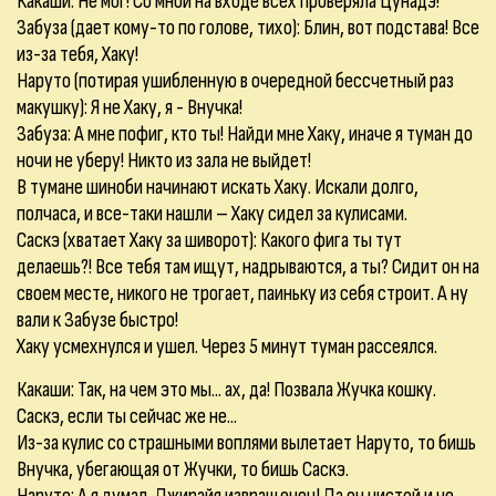
Какаши: Не мог! Со мной на входе всех проверяла Цунадэ!
Забуза (дает кому-то по голове, тихо): Блин, вот подстава! Все
из-за тебя, Хаку!
Наруто (потирая ушибленную в очередной бессчетный раз
макушку): Я не Хаку, я - Внучка!
Забуза: А мне пофиг, кто ты! Найди мне Хаку, иначе я туман до
ночи не уберу! Никто из зала не выйдет!
В тумане шиноби начинают искать Хаку. Искали долго,
полчаса, и все-таки нашли – Хаку сидел за кулисами.
Саскэ (хватает Хаку за шиворот): Какого фига ты тут
делаешь?! Все тебя там ищут, надрываются, а ты? Сидит он на
своем месте, никого не трогает, паиньку из себя строит. А ну
вали к Забузе быстро!
Хаку усмехнулся и ушел. Через 5 минут туман рассеялся.
Какаши: Так, на чем это мы... ах, да! Позвала Жучка кошку.
Саскэ, если ты сейчас же не...
Из-за кулис со страшными воплями вылетает Наруто, то бишь
Внучка, убегающая от Жучки, то бишь Саскэ.