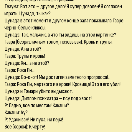
Тезума: Вот это – другое дело! Я супер доволен! Я согласен
играть. Цунадэ, ты как?
Цунадэ в этот момент в другом конце зала показывала Гааре
черно-белые кляксы.
Цунадэ: Так, мальчик, а что ты видишь на этой картинке?
Гаара (безразличным тоном, позевывая): Кровь и трупы.
Цунада: А на этой?
Гаара: Трупы и кровь!
Цунада: Хм... а на этой?
Гаара: Рока Ли...
Цунада: Во-о-от! Мы достигли заметного прогресса!..
Гаара: Рока Ли, мертвого и в крови! Кровища! Это я его убил!
Цунадэ и Тэмари убито выдыхают.
Цунадэ: Диплом психиатра – псу под хвост!
Р: Ладно, все по местам! Какаши?
Какаши: Ау?
Р: Удачи вам! Ни пуха, ни пера!
Все (хором): К черту!