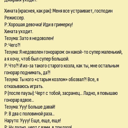
Хината (краснея, как рак): Меня все устраивает, господин
Режиссер.
Р: Хорошая девочка! Иди в гримерку!
Хината уходит.
Тезума: Зато я недоволен!
Р: Чего?!
Тезума: Я недоволен гонораром: он какой-то супер маленький,
а я хочу, чтоб был супер большой.
Р: Что?! И из-за такого старого козла, как ты, мне остальным
гонорар поднимать, да?!
Тезума: Ты кого «старым козлом» обозвал?! Все, я
отказываюсь играть.
Р (после паузы): Черт с тобой, засранец... Ладно, я повышаю
гонорар вдвое...
Тезума: Ууу! Больше давай!
Р: В два с половиной раза...
Наруто: Уууу! Еще, еще, еще!
Р: Ну ладно, черт с вами, в три раза!