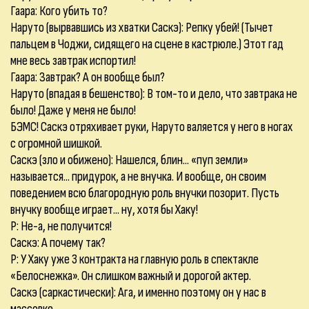
Гаара: Кого убить то?
Наруто (вырвавшись из хватки Саскэ): Репку убей! (Тычет
пальцем в Чоджи, сидящего на сцене в кастрюле.) Этот гад
мне весь завтрак испортил!
Гаара: Завтрак? А он вообще был?
Наруто (впадая в бешенство): В том-то и дело, что завтрака не
было! Даже у меня не было!
БЭМС! Саскэ отряхивает руки, Наруто валяется у него в ногах
с огромной шишкой.
Саскэ (зло и обижено): Нашелся, блин... «пуп земли»
называется... придурок, а не внучка. И вообще, он своим
поведением всю благородную роль внучки позорит. Пусть
внучку вообще играет... ну, хотя бы Хаку!
Р: Не-а, не получится!
Саскэ: А почему так?
Р: У Хаку уже 3 контракта на главную роль в спектакле
«Белоснежка». Он слишком важный и дорогой актер.
Саскэ (саркастически): Ага, и именно поэтому он у нас в