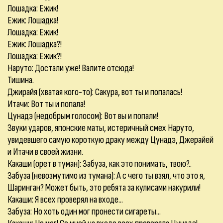
Лошадка: Ежик!
Ежик: Лошадка!
Лошадка: Ежик!
Ежик: Лошадка?!
Лошадка: Ежик?!
Наруто: Достали уже! Валите отсюда!
Тишина.
Джирайя (хватая кого-то): Сакура, вот ты и попалась!
Итачи: Вот ты и попала!
Цунадэ (недобрым голосом): Вот вы и попали!
Звуки ударов, японские маты, истеричный смех Наруто,
увидевшего самую короткую драку между Цунадэ, Джерайей
и Итачи в своей жизни.
Какаши (орет в туман): Забуза, как это понимать, твою?..
Забуза (невозмутимо из тумана): А с чего ты взял, что это я,
Шаринган? Может быть, это ребята за кулисами накурили!
Какаши: Я всех проверял на входе...
Забуза: Но хоть один мог пронести сигареты...