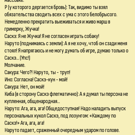
массовке.
Р (у которого дергается бровь): Так, видимо ты взял
обязательства сводить всех с ума с этого белобрысого.
Немедленно прекратить выеживаться и живо марш в
гримерку, Жучка!
Саскэ: Я не Жучка! Я не согласен играть собаку!
Наруто (поднимаясь с земли): А я не хочу, чтоб он сзади меня
стоял! Я напрягаюсь и не могу думать об игре, думаю только о
Саскэ... (Упс!)
Молчание.
Сакура: Чего?! Наруто, ты - труп!
Ино: Согласна! Саскэ-кун - мой!
Сакура: Нет, он мой!
Киба (в сторону Саскэ флегматично): А я думал ты персона не
купленная, общенародная...
Наруто: Ага, ага, ага! Общедоступная! Надо наладить выпуск
персональных кукол Саскэ, под лозунгом: «Каждому по
Саскэ!» Ага, ага, ага!
Наруто падает, сраженный очередным ударом по голове.