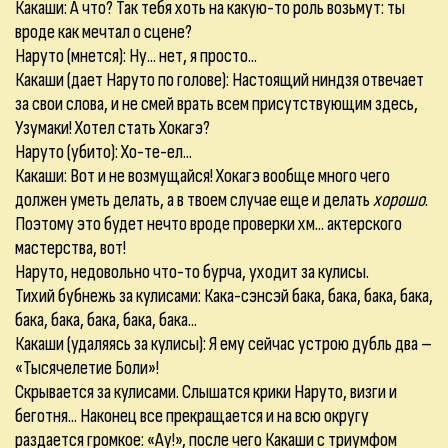
Какаши: А что? Так тебя хоть на какую-то роль возьмут: ты
вроде как мечтал о сцене?
Наруто (мнется): Ну... нет, я просто...
Какаши (дает Наруто по голове): Настоящий ниндзя отвечает
за свои слова, и не смей врать всем присутствующим здесь,
Узумаки! Хотел стать Хокагэ?
Наруто (убито): Хо-те-ел...
Какаши: Вот и не возмущайся! Хокагэ вообще много чего
должен уметь делать, а в твоем случае еще и делать
хорошо
.
Поэтому это будет нечто вроде проверки хм... актерского
мастерства, вот!
Наруто, недовольно что-то бурча, уходит за кулисы.
Тихий бубнежь за кулисами: Кака-сэнсэй бака, бака, бака, бака,
бака, бака, бака, бака, бака...
Какаши (удаляясь за кулисы): Я ему сейчас устрою дубль два –
«Тысячелетие Боли»!
Скрывается за кулисами. Слышатся крики Наруто, визги и
беготня... Наконец все прекращается и на всю округу
раздается громкое: «Ау!», после чего Какаши с триумфом