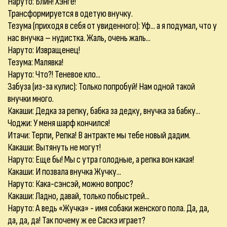
Наруто: Блин! Хэнге!
Трансформируется в одетую внучку.
Тезума (приходя в себя от увиденного): Уф... а я подумал, что у
нас внучка – нудистка. Жаль, очень жаль...
Наруто: Извращенец!
Тезума: Малявка!
Наруто: Что?! Теневое кло...
Забуза (из-за кулис): Только попробуй! Нам одной такой
внучки много.
Какаши: Дедка за репку, бабка за дедку, внучка за бабку...
Чоджи: У меня шарф кончился!
Итачи: Терпи, Репка! В антракте мы тебе новый дадим.
Какаши: Вытянуть не могут!
Наруто: Еще бы! Мы с утра голодные, а репка вон какая!
Какаши: И позвала внучка Жучку...
Наруто: Кака-сэнсэй, можно вопрос?
Какаши: Ладно, давай, только побыстрей...
Наруто: А ведь «Жучка» - имя собаки женского пола. Да, да,
да, да, да! Так почему ж ее Саскэ играет?