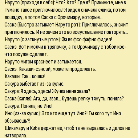
Наруто (приходя в себя): Что? Кто? Где я? Прикиньте, мне в
тумане такое приглючилось! Я видел сначала ежика, потом
лошадку, а потом Саскэ с Орочимару, которые...
Саскэ (быстро затыкает Наруто рот): Приглючилось, значит
приглючилось. И не зачем это во всеуслышание повторять...
Наруто (с заткнутым ртом): Фа вя фсо фафно фидел!
Саскэ: Вот и молчи в тряпочку, а то Орочимару с тобой кое-
что похуже сделает.
Наруто мигом краснеет и затыкается.
Саскэ: Какаши-сэнсэй, можете продолжать.
Какаши: Так... кошка!
Сакура выбегает из-за кулис.
Сакура: Я здесь, здесь! Жучка меня звала?
Саскэ (капля): Ага, да, звал... будешь репку тянуть, поняла?
Сакура: Поняла, не Ино!
Ино (из-за кулис): Это кто еще тут Ино?! Ты кого тут Ино
обзываешь?!
Шикамару и Киба держат ее, чтоб та не вырвалась и делов не
натворила.