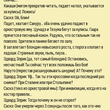
Сейчас...
Какаши (мигом прекратив читать, падает на пол, укатывается
за кулисы): Ложись!
Саскэ: Ой, блин!
Падет, хватает Сакуру... оба очень удачно падают в
оркестровую яму. Цунадэ и Тезума бегут за кулисы. Гаара
прячется в песчаный кокон. Радуясь, что остальным так не
повезло. Зрители в панике бегают по залу.
В зал влетает блондин невысокого роста, с порога хлопает в
ладоши. Странные звуки, пыль, пауза...
Эдвард Элрик (да, тот самый блондин): Остановись,
несчастный! Ты сейчас тут всех положишь без боя!
Наруто (перестав расшнуровывать шнурки): А? Почему это?
Эдвард Элрик: Уф... Так ты эти кроссовки когда последний раз
снимал? При Сталине или при Столыпине?
Саскэ (тихо из оркестровой ямы): При инквизиции, когда его на
костер привели...
Эдвард Элрик: Тогда почему ж он не сгорел?
Саскэ: Они умерли через 3 секунды после того, как это чмо