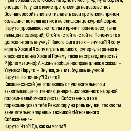
Р (запыхавшись, плюхаясь на одно из мест): Уф, ну опоздал я,
опоздал! Ну, у кого какие претензии да недовольство?
Все наперебой начинают излагать свои претензии, причем
большинство излагает их в не слишком цензурной форме.
Наруто (прорываясь из толпы и кричит громче всех, тыча
пальцем в сценарий): Стойте-стойте-стойте! Почему это я
должен играть внучку?! Какого фига это я – внучка?! Я хочу
играть Хокагэ! Я хочу играть великого, супер-ультра-мега-
классного воина Хокагэ! Почему такая несправедливость?!
Р (флегматично): А жизнь вообще несправедлива: я сказал –
Узумаки Наруто – Внучка, значит, будешь внучкой!
Наруто: Но почему?! За что?!
Какаши-сэнсэй (не отвлекаясь от увлекательного и
захватывающего чтения сценария, изложенного на одной
половине альбомного листа): Собственно, это я
порекомендовал тебя Режиссеру на роль внучки, так как ты
замечательно владеешь техникой «Мгновенного
Соблазнения».
Наруто: Что?! Да, как вы могли?!