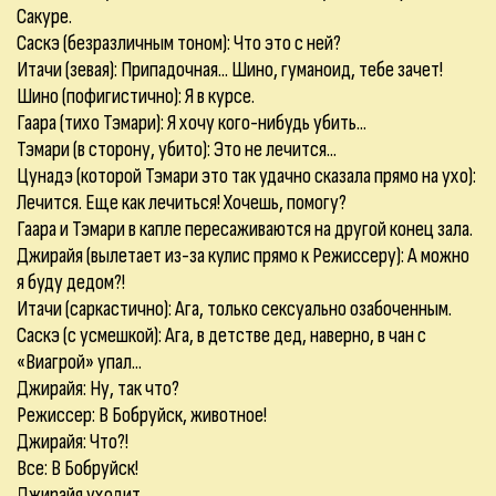
Сакуре.
Саскэ (безразличным тоном): Что это с ней?
Итачи (зевая): Припадочная... Шино, гуманоид, тебе зачет!
Шино (пофигистично): Я в курсе.
Гаара (тихо Тэмари): Я хочу кого-нибудь убить...
Тэмари (в сторону, убито): Это не лечится...
Цунадэ (которой Тэмари это так удачно сказала прямо на ухо):
Лечится. Еще как лечиться! Хочешь, помогу?
Гаара и Тэмари в капле пересаживаются на другой конец зала.
Джирайя (вылетает из-за кулис прямо к Режиссеру): А можно
я буду дедом?!
Итачи (саркастично): Ага, только сексуально озабоченным.
Саскэ (с усмешкой): Ага, в детстве дед, наверно, в чан с
«Виагрой» упал...
Джирайя: Ну, так что?
Режиссер: В Бобруйск, животное!
Джирайя: Что?!
Все: В Бобруйск!
Джирайя уходит.