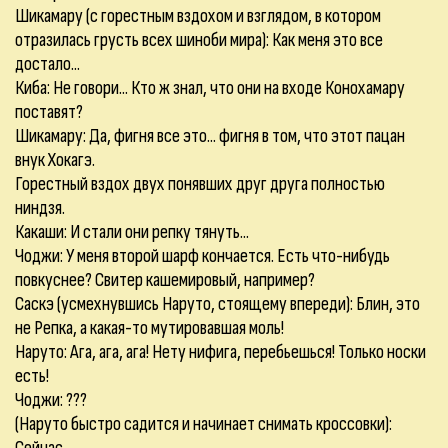
Шикамару (с горестным вздохом и взглядом, в котором
отразилась грусть всех шиноби мира): Как меня это все
достало...
Киба: Не говори... Кто ж знал, что они на входе Конохамару
поставят?
Шикамару: Да, фигня все это... фигня в том, что этот пацан
внук Хокагэ.
Горестный вздох двух понявших друг друга полностью
ниндзя.
Какаши: И стали они репку тянуть...
Чоджи: У меня второй шарф кончается. Есть что-нибудь
повкуснее? Свитер кашемировый, например?
Саскэ (усмехнувшись Наруто, стоящему впереди): Блин, это
не Репка, а какая-то мутировавшая моль!
Наруто: Ага, ага, ага! Нету нифига, перебьешься! Только носки
есть!
Чоджи: ???
(Наруто быстро садится и начинает снимать кроссовки):