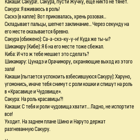
Какаши: Сакура!.. Сакура, пусти Жучку, еще никто не тянет.
Сакура: Я вживаюсь в роль!
Саскэ (в капле): Вот приковалась, хрень розовая...
Складывает пальцы, шепчет заклинание... Через секунду на
его месте оказывается бревно.
Сакура (обижено): Са-а-скэ-ку-у-н! Куда же ты-ы?
Шикамару (Кибе): Я б на его месте тоже сбежал.
Киба: И что ж тебе мешает это сделать?
Шикамару: Цунадэ и Орачимору, охраняющие выход из этого
зала!
Какаши (пытается успокоить взбесившуюся Сакуру): Харуно,
угомонись, иначе тебя снимут с роли кошки и спишут на роль
в «Красавице и Чудовище».
Сакура: На роль красавицы?!
Какаши: С тебя и роли чудовища хватит... Ладно, не испортите
все!
Уходит. На заднем плане Шино и Наруто держат
разгневанную Сакуру.