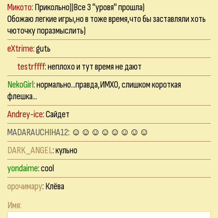
Микото
: Прикольно))Все 3 "уровя" прошла)
Обожаю легкие игры,но в тоже время,что бы заставляли хоть
чюточку поразмыслить)
eXtrime
: gutь
testrffff
: неплохо и тут время не дают
NekoGirl
: нормально...правда,ИМХО, слишком короткая
флешка...
Andrey-ice
: Сайдет
MADARAUCHIHA12
: ☺☺☺☺☺☺☺☺
DARK_ANGEL
: кульно
yondaime
: cool
орочимару
: Клёва
Имя: