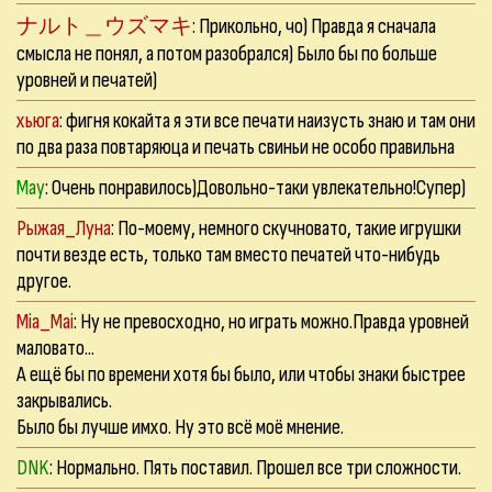
ナルト＿ウズマキ
: Прикольно, чо) Правда я сначала
смысла не понял, а потом разобрался) Было бы по больше
уровней и печатей)
хьюга
: фигня кокайта я эти все печати наизусть знаю и там они
по два раза повтаряюца и печать свиньи не особо правильна
May
: Очень понравилось)Довольно-таки увлекательно!Супер)
Рыжая_Луна
: По-моему, немного скучновато, такие игрушки
почти везде есть, только там вместо печатей что-нибудь
другое.
Mia_Mai
: Ну не превосходно, но играть можно.Правда уровней
маловато...
А ещё бы по времени хотя бы было, или чтобы знаки быстрее
закрывались.
Было бы лучше имхо. Ну это всё моё мнение.
DNK
: Нормально. Пять поставил. Прошел все три сложности.