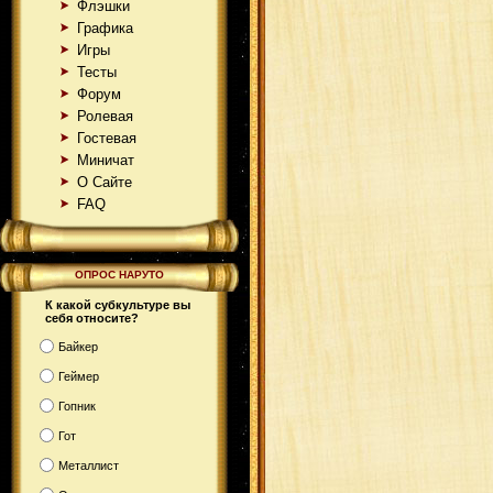
Флэшки
Графика
Игры
Тесты
Форум
Ролевая
Гостевая
Миничат
О Сайте
FAQ
ОПРОС НАРУТО
К какой субкультуре вы
себя относите?
Байкер
Геймер
Гопник
Гот
Металлист