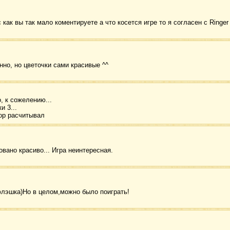
 как вы так мало коментируете а что косется игре то я согласен с Ringe
нно, но цветочки сами красивые ^^
, к сожелению...
и 3...
тор расчитывал
вано красиво... Игра неинтересная.
лэшка)Но в целом,можно было поиграть!