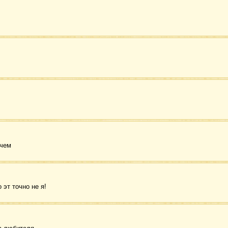
очем
 эт точно не я!