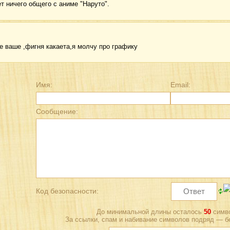
ет ничего общего с аниме "Наруто".
ое ваше ,фигня какаета,я молчу про графику
Имя:
Email:
Сообщение:
Код безопасности:
До минимальной длины осталось
50
симво
За ссылки, спам и набивание символов подряд — б