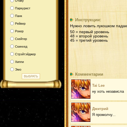
Отаку
Паркурист
Панк
Инструкции:
Рейвер
Нужно ловить лукошком падаю
Рокер
50 = первый уровень
48 = второй уровень
Скейтер
45 = третий уровень
Скинхед
Стрэйтэйджер
Хиппи
Эмо
Комментарии
Tai Lee
ну хоть независла
Дмитрий
Я промолчу...