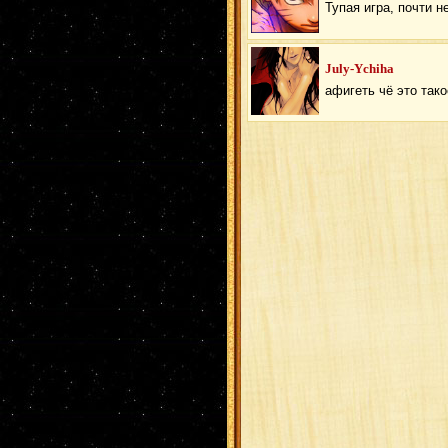
Тупая игра, почти н
July-Ychiha
афигеть чё это так