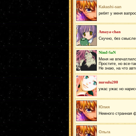
Kakashi-san
ребят у меня вапрос
Amaya-chan
Скучно, без смысле
NimI-SaN
Меня не впечатлило
Простите, но все-так
Не знаю, на что ав
nursulu200
ужас ужас но нарисо
Юлия
Немного странная ф
Ольга