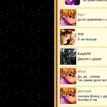
ты прова Reka н
Egor
да по сравнению с 
Will
3- не больше
KnightN9
Дерьмо с дерма
Nikoli
До, до...тупизм
*на самом деле пыт
Дмитрий
скатали флеху с дрк
былобы а так