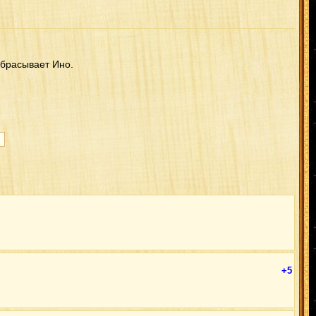
дбрасывает Ино.
+5