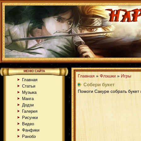
МЕНЮ САЙТА
Главная
»
Флэшки
»
Игры
Главная
Собери букет
Статьи
Помоги Сакуре собрать букет 
Музыка
Манга
Додзи
Галерея
Рисунки
Видео
Фанфики
Ранобэ