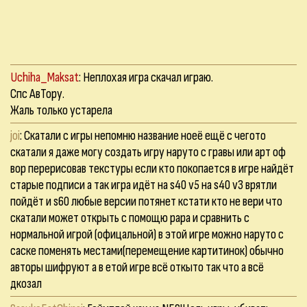
Uchiha_Maksat
: Неплохая игра скачал играю.
Спс АвТору.
Жаль только устарела
joi
: Скатали с игры непомню название ноеё ещё с чегото
скатали я даже могу создать игру наруто с гравы или арт оф
вор перерисовав текстуры если кто покопается в игре найдёт
старые подписи а так игра идёт на s40 v5 на s40 v3 врятли
пойдёт и s60 любые версии потянет кстати кто не вери что
скатали может открыть с помощю рара и сравнить с
нормальной игрой (офицальной) в этой игре можно наруто с
саске поменять местами(перемещение картитинок) обычно
авторы шифруют а в етой игре всё откыто так что а всё
дкозал