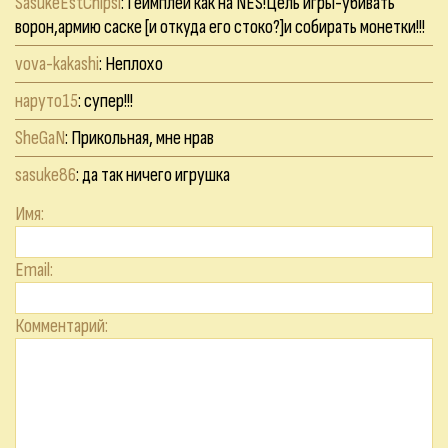
SasukeEstChipsi
: Геймплей как на NES!Цель игры-убивать
ворон,армию саске [и откуда его стоко?]и собирать монетки!!!
vova-kakashi
: Неплохо
наруто15
: супер!!!
SheGaN
: Прикольная, мне нрав
sasuke86
: да так ничего игрушка
Имя:
Email:
Комментарий: