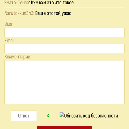
Ямато-Тензо
: Кхм кхм это что токое
Naruto-kun343
: Ваще отстой,ужас
Имя:
Email:
Комментарий: