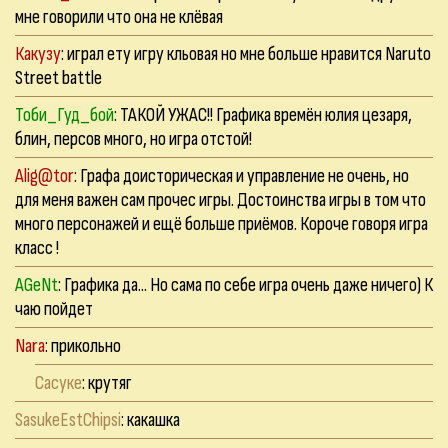
мне говорили что она не клёвая
Какузу
: играл ету игру кльовая но мне больше нравится Naruto
Street battle
Тоби_Гуд_бой
: ТАКОЙ УЖАС!! Графика времён юлия цезаря,
блин, персов много, но игра отстой!
Alig@tor
: Графа доисторическая и управление не очень, но
для меня важен сам прочес игры. Достоинства игры в том что
много персонажей и ещё больше приёмов. Короче говоря игра
класс !
AGeNt
: Графика да... Но сама по себе игра очень даже ничего) К
чаю пойдет
Nara
: прикольно
Сасуке
: крутяг
SasukeEstChipsi
: какашка