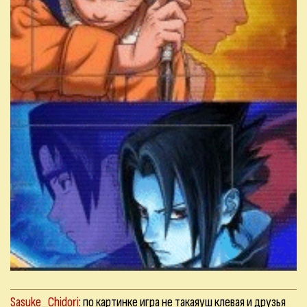
Sasuke_Chidori
: по картинке игра не такаяуш клевая и друзья