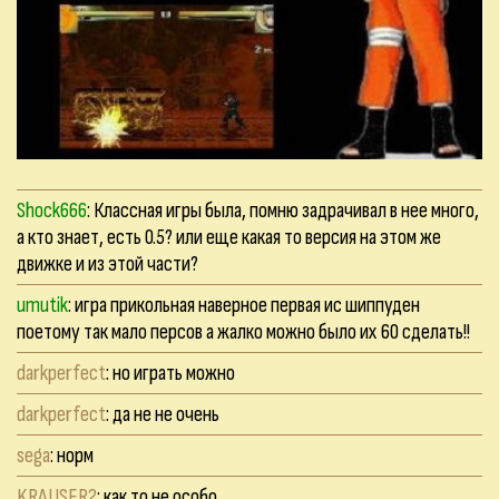
Shock666
: Классная игры была, помню задрачивал в нее много,
а кто знает, есть 0.5? или еще какая то версия на этом же
движке и из этой части?
umutik
: игра прикольная наверное первая ис шиппуден
поетому так мало персов а жалко можно было их 60 сделать!!
darkperfect
: но играть можно
darkperfect
: да не не очень
sega
: норм
KRAUSER2
: как то не особо