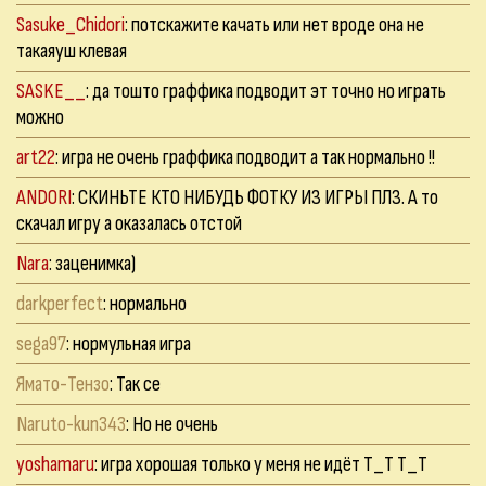
Sasuke_Chidori
: потскажите качать или нет вроде она не
такаяуш клевая
SASKE__
: да тошто граффика подводит эт точно но играть
можно
art22
: игра не очень граффика подводит а так нормально !!
ANDORI
: СКИНЬТЕ КТО НИБУДЬ ФОТКУ ИЗ ИГРЫ ПЛЗ. А то
скачал игру а оказалась отстой
Nara
: заценимка)
darkperfect
: нормально
sega97
: нормульная игра
Ямато-Тензо
: Так се
Naruto-kun343
: Но не очень
yoshamaru
: игра хорошая только у меня не идёт Т_Т Т_Т