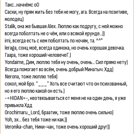
Такс...начнёмс оО
Саски
, ну прям жить без тебя не могу, ага. Всегда на позитиве,
молодец)
Stalik
, она же бывшая
Alex
. Люплю как подругу, с ней можно
всегда поболтать не о чём, или о всякой ерунде...))
imi
, всегда есть с кем поболтать по ночям, та. ^^"
leraga
, сонц моё, всегда одинока, но очень хорошая девочка.
Гаара
, тоже хороший человечеГ.)
Yondаime
, Дим, люплю тебя ну очень, очень... Сил прямо нету)
Всегда помогает во всём, очень добрый Минатыч. Хдд)
Nerona
, тоже люплю тебя)
сокол
, мой бро. *___* Хоть все считают что он психованный,
но я его люплю какой он есть.)
-=HIDAN=-
, неотвязываеться от меня не на один день, я уже
привыкла Хдд
Orochimaru_Lord
, браатик, тоже люплю очень сильно)
Yoh
, эх... без тебя тоже ни как.))
Veronika-chan
, Ники-чан, тоже очень хороший друг))