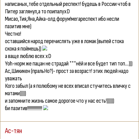
написаных,тебе отдельный респект! будешь в России чтоб в
Питер заглянул,а то поипалуxD
Мисао,Тия,Яна,Айка-олд форум!мегареспект ибо несли
пазитив мне)
Честно!
оставшийся народ перечислять уже в ломак (выпей стока
скока я поймешь))
а ваще люблю всех xD
Yoh-норм же пацан не страдай ***нёй и все будет тип топ....)))
Ас,Шикикен (пральНо?)- прост за возраст! этих людей надо
уважать
Кого забыл (а я полюбому не всех вписал стучитесь вличку с
матами)))))
и запомните жизнь самое дорогое что у нас есть!))))))
би пазитив!!!!!!!!!!!!!!!!
Ас-тян