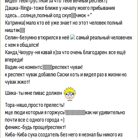
видел тебя грустной за что тебе вечный респект)
Дашка-Ringa-тоже ближе у началу моего прибывания
здесь....солнце,полный олд скул))))чмок =*
Катринка) мало кто её уже знает но этот человек полный
ништяк))))
Селин-безумно втюрился в неё
самый реальный человечек
с кем я общался!
Канда,Чизуру-ня кавай x)за что очень благодарен. все ещё
впереди!
Вадик-но коментс))))))))респект чувак!
к респект чувак добавлю Саски хоть и видел раз в жизни но
чувак жжот!
Шика-ты мне пивас должен
Тора-няшо,просто прелесть!
мце люди которыи я горжусь!))))))))))))))))как ни удивительно
почти все с одного города =)
феникс-будь проще!респект!
Киба-Киба сука создатель без него я незнал бы никого из