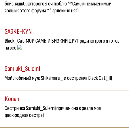
близняшкО,которого я оч люблю ^^Самый незаменимый
яойшик этого форума ^^
арлекино
няя)
SASKE-KYN
Black_Cat-МОЙ САМЫЙ БИЗКИЙ ДРУГ ради котрого я готов
на все
Samiuki_Sulemi
Мой любимый муж Shikamaru_ и сестренка Black Cat.)))))
Konan
Сестричка Samiuki_Sulemi(причем она в реале моя
двоюродная сестра)