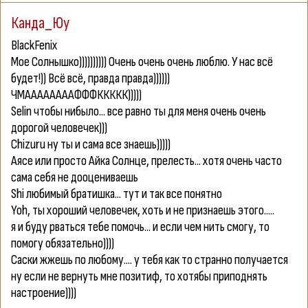
Канда_Юу
BlackFenix
Мое Солнышко)))))))))) Очень очень очень люблю. У нас всё
будет!)) Всё всё, правда правда))))))
ЧМААААААААФФФККККК)))))
Selin
чтобы нибыло... все равно ты для меня очень очень
дорогой человечек)))
Chizuru
ну ты и сама все знаешь)))))
Аясе
или просто Айка Солнце, прелесть... хотя очень часто
сама себя не дооцениваешь
Shi
любимый братишка... тут и так все понятно
Yoh
, ты хороший человечек, хоть и не признаешь этого.....
я и буду рваться тебе помочь... и если чем нить смогу, то
помогу обязательно))))
Саски
жжешь по любому.... у тебя как то странно получается
ну если не вернуть мне позитиф, то хотябы приподнять
настроение))))