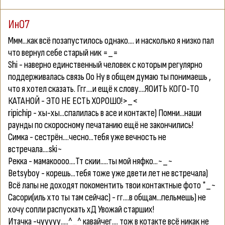
ИнО7
Ммм...как всё позапустилось однако.... и насколько я низко пал
что вернул себе старый ник =_=
Shi - наверно единственный человек с которым регулярно
поддерживалась связь Оо Ну в общем думаю ты понимаешь ,
что я хотел сказать. Ггг....и ещё к слову....ЯОИТЬ КОГО-ТО
КАТАНОЙ - ЭТО НЕ ЕСТЬ ХОРОШО!>_<
ripichip - хы-хы...спалилась в асе и контакте) Помни...наши
раунды по скоросному печатанию ещё не закончились!
Cимка - сестрён....чесно...тебя уже вечность не
встречала....ski~
Рекка - мамакоооо....Тт скии.....ты мой няфко...~_~
Betsyboy - корешь...тебя тоже уже двети лет не встречала)
Всё лапы не доходят покоментить твои контактные фото *_~
Сасори(иль хто ты там сейчас) - гг....в общам...пельмешь) не
хочу сопли распускать хД Увожай старших!
Итачка -чууууу.....^_^ кавайчег.... тож в котакте всё никак не