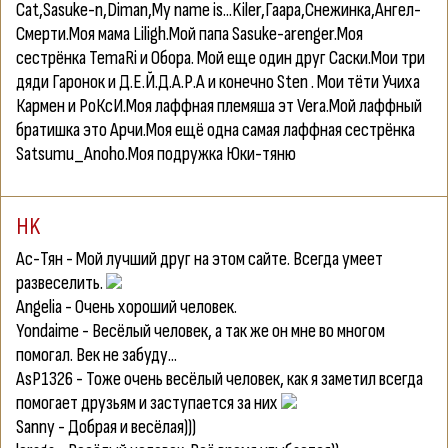
Cat,Sasuke-n,Diman,My name is...Kiler,Гаара,Снежинка,Ангел-
Смерти.Моя мама Liligh.Мой папа Sasuke-arenger.Моя
сестрёнка TemaRi и Обора. Мой еще один друг Саски.Мои три
дяди Гаронок и Д.Е.Й.Д.А.Р.А и конечно Sten . Мои тёти Учиха
Кармен и РоКсИ.Моя лаффная племяша эт Vera.Мой лаффный
братишка это Арчи.Моя ещё одна самая лаффная сестрёнка
Satsumu_Anoho.Моя подружка Юки-тяню
HK
Ас-Тян
- Мой лучший друг на этом сайте. Всегда умеет
развеселить.
Angelia
- Очень хороший человек.
Yondаime
- Весёлый человек, а так же он мне во многом
помогал. Век не забуду...
AsP1326
- Тоже очень весёлый человек, как я заметил всегда
помогает друзьям и заступается за них
Sanny
- Добрая и весёлая)))