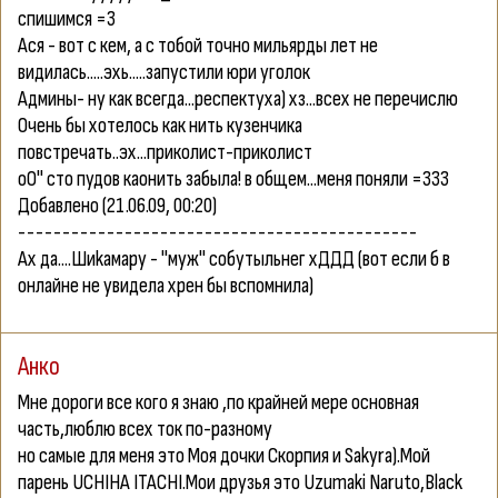
спишимся =3
Ася - вот с кем, а с тобой точно мильярды лет не
видилась.....эхь.....запустили юри уголок
Админы- ну как всегда...респектуха) хз...всех не перечислю
Очень бы хотелось как нить кузенчика
повстречать..эх...приколист-приколист
оО" сто пудов каонить забыла! в общем...меня поняли =333
Добавлено
(21.06.09, 00:20)
---------------------------------------------
Ах да....Шиkамару - "муж" собутыльнег хДДД (вот если б в
онлайне не увидела хрен бы вспомнила)
Анко
Мне дороги все кого я знаю ,по крайней мере основная
часть,люблю всех ток по-разному
но самые для меня это Моя дочки Скорпия и Sakyra).Мой
парень UCHIHA ITACHI.Мои друзья это Uzumaki Naruto,Black