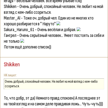
leraga
- Весёлый человек. Всё время улыбается))
Shikiken
- Очень добрый, спокойный человек. Не любит на мой
взгляд с кем-либо ссориться.
Master_Al
- Тоже оч. добрый чел. Один из не многих кто
хорошо разбирается в " Наруто"
Sakura_Haruno_61
- Очень весёлая и добрая.
Гангрел
- Очень серьёзный человек... Умеет постоять за себя и
не только
Потом ещё дополню список))
Shikiken
HK
Очень добрый, спокойный человек. Не любит на мой взгляд с кем-либо
ссориться.
То, что добр, эт да) Немного правд спокоен) А последнее эт
на твой взгляд и на самом деле правдивая ложь... Чуть-чуть))))