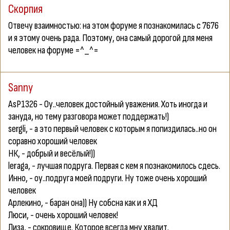
Скорпия
Отвечу взаимностью: на этом форуме я познакомилась с 7676
и я этому очень рада. Поэтому, она самый дорогой для меня
человек на форуме =^_^=
Sanny
AsP1326
- Оу..человек достойный уважения. Хоть иногда и
зануда, но тему разговора может поддержать!)
sergli,
- а это первый человек с которым я попиздилась..но он
соравно хороший человек
НК,
- добрый и весёлый!))
leraga,
- лучшая подруга. Первая с кем я познакомилось сдесь.
Инно,
- оу..подруга моей подруги. Ну тоже очень хороший
человек
Арлекино,
- баран она)) Ну собсна как и я ХД
Люси,
- очень хороший человек!
Лиза,
- сокровище. Которое всегда мну хвалит.