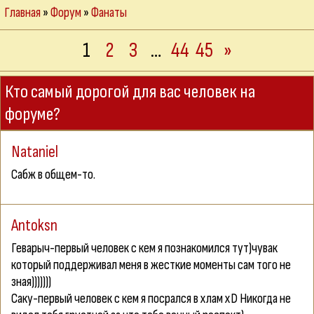
Главная
»
Форум
»
Фанаты
1
2
3
…
44
45
»
Кто самый дорогой для вас человек на
форуме?
Nataniel
Сабж в общем-то.
Antoksn
Геварыч-первый человек с кем я познакомился тут)чувак
который поддерживал меня в жесткие моменты сам того не
зная)))))))
Саку-первый человек с кем я посрался в хлам xD Никогда не