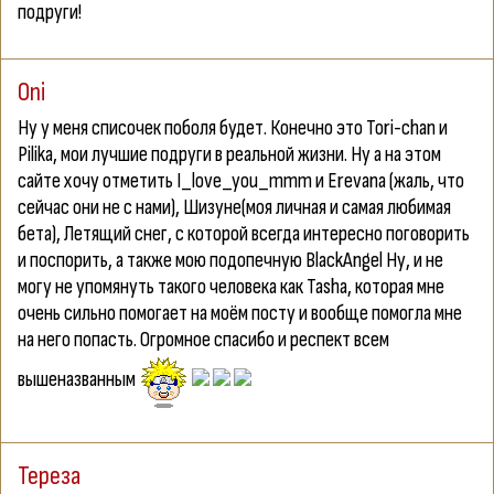
подруги!
Oni
Ну у меня списочек поболя будет. Конечно это Tori-chan и
Pilika, мои лучшие подруги в реальной жизни. Ну а на этом
сайте хочу отметить
I_love_you_mmm
и
Erevana
(жаль, что
сейчас они не с нами),
Шизуне
(моя личная и самая любимая
бета),
Летящий снег
, с которой всегда интересно поговорить
и поспорить, а также мою подопечную
BlackAngel
Ну, и не
могу не упомянуть такого человека как
Tasha
, которая мне
очень сильно помогает на моём посту и вообще помогла мне
на него попасть. Огромное спасибо и респект всем
вышеназванным
Тереза