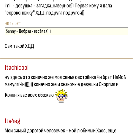
imi,
- девушка - загадка..наверное)) Первая кому я дала
"сороконожку" ХДД..подруга подругой))
HK
Sanny - Добрая и весёлая)))
Сам такой ХДД
Itachicool
ну здесь это конечно же моя семья сестрёнка Чи брат HaMoN
мамуля Чи))))))) конечно же и знакомые девушки Скорпия и
Конан я вас всех обожаю
Ita4eg
Мой самый дорогой человечек - мой любимый Хаос, еще