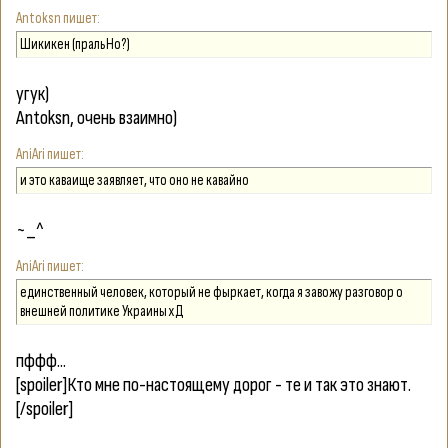
Antoksn
Шикикен (пральНо?)
угук)
Antoksn
, очень взаимно)
AniAri
и это каваище заявляет, что оно не кавайно
~_^
AniAri
единственный человек, который не фыркает, когда я завожу разговор о
внешней политике Украины хД
пффф...
[spoiler]Кто мне по-настоящему дорог - те и так это знают.
[/spoiler]