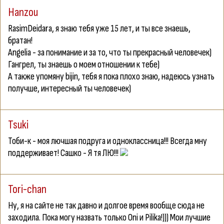
Hanzou
RasimDeidara
, я знаю тебя уже 15 лет, и ты все знаешь,
братан!
Angelia
- за понимание и за то, что ты прекрасный человечек)
Гангрел
, ты знаешь о моем отношении к тебе)
А также упомяну
bijin
, тебя я пока плохо знаю, надеюсь узнать
получше, интересный ты человечек)
Tsuki
Тоби-к - моя лючшая подруга и одноклассница!!! Всегда мну
поддерживает! Сашко - Я тя ЛЮ!!!
Tori-chan
Ну, я на сайте не так давно и долгое время вообще сюда не
заходила. Пока могу назвать только
Oni
и
Pilika
!))) Мои лучшие