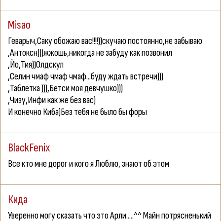
Misao
Геварыч,Саку обожаю вас!!!!))скучаю постоянно,не забываю
,Антоксн)))жжошь,никогда не забуду как позвонил
,Йо,Тия))Олдскул
,Селин чмаф чмаф чмаф...буду ждать встречи)))
,Таблетка ))),Бетси моя девчушко)))
,Чизу,Инфи как же без вас)
И конечно Киба)Без тебя не было бы форы
BlackFenix
Все кто мне дорог и кого я Люблю, знают об этом
Кида
Уверенно могу сказать что это Арли.....^^ Майн потрясненький