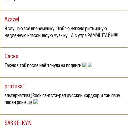
Azazel
Я слушаю всё вперемешку. Люблю мягкую ритмичную
медленную классичесую музыку... А с утра РАММШТАЙН!!!!!!
Cаски
Такую чтоб после неё тянула на подвиги
protoss1
альтернатива,jRock,гэнгста-рэп русский,хардкор,и там пару
песен рок ещё
SASKE-KYN