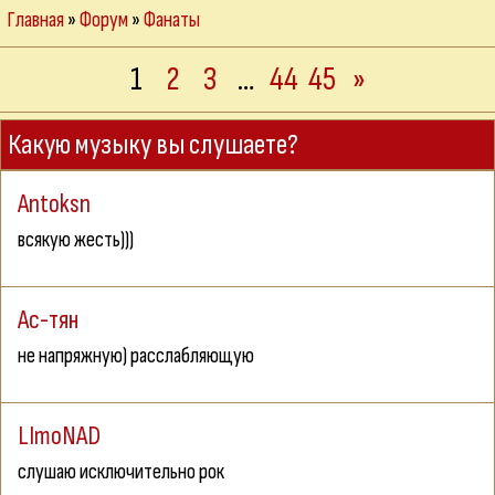
Главная
»
Форум
»
Фанаты
1
2
3
…
44
45
»
Какую музыку вы слушаете?
Antoksn
всякую жесть)))
Ас-тян
не напряжную) расслабляющую
LImoNAD
слушаю исключительно рок