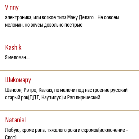
Vinny
электроника, или всякое типа Ману Делаго... Не совсем
меломан, но вкусы довольно пестрые
Kashik
Я меломан....
Шиkомару
Шансон, Рэтро, Кавказ, по мелочи под настроение русский
старый рок(ДДТ, Наутилус) и Рэп лирический.
Nataniel
Любую, кроме рэпа, тяжелого рока и скромов(исключение -
Слот)