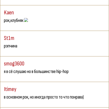
Kaen
рок,клубняк
St1m
рэпчина
smog3600
я в сё слушаю но в большинстве hip-hop
Itimey
в основном рок, но иногда просто то что понрава)