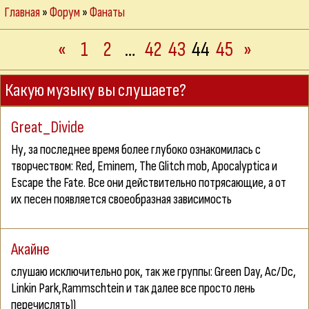
Главная
»
Форум
»
Фанаты
«
1
2
…
42
43
44
45
»
Какую музыку вы слушаете?
Great_Divide
Ну, за последнее время более глубоко ознакомилась с
творчеством: Red, Eminem, The Glitch mob, Apocalyptica и
Escape the Fate. Все они действительно потрясающие, а от
их песен появляется своеобразная зависимость
Акайне
слушаю исключительно рок, так же группы: Green Day, Ac/Dc,
Linkin Park,Rammschtein и так далее все просто лень
перечислять))