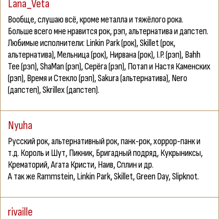
Lana_Veta
Вообще, слушаю всё, кроме металла и тяжёлого рока.
Больше всего мне нравится рок, рэп, альтернатива и дапстеп.
Любимые исполнители: Linkin Park (рок), Skillet (рок,
альтернатива), Мельница (рок), Нирвана (рок), I.P. (рэп), Bahh
Tee (рэп), ShaMan (рэп), Серёга (рэп), Потап и Настя Каменских
(рэп), Время и Стекло (рэп), Sakura (альтернатива), Nero
(дапстеп), Skrillex (дапстеп).
Nyuha
Русский рок, альтернативный рок, панк-рок, хоррор-панк и
т.д. Король и Шут, Пикник, Бригадный подряд, Кукрыниксы,
Крематорий, Агата Кристи, Наив, Сплин и др.
А так же Rammstein, Linkin Park, Skillet, Green Day, Slipknot.
rivaille