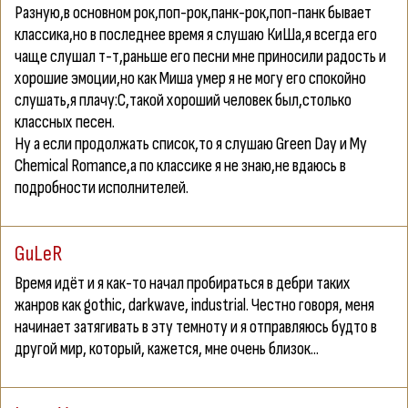
Разную,в основном рок,поп-рок,панк-рок,поп-панк бывает
классика,но в последнее время я слушаю КиШа,я всегда его
чаще слушал т-т,раньше его песни мне приносили радость и
хорошие эмоции,но как Миша умер я не могу его спокойно
слушать,я плачу:С,такой хороший человек был,столько
классных песен.
Ну а если продолжать список,то я слушаю Green Day и My
Chemical Romance,а по классике я не знаю,не вдаюсь в
подробности исполнителей.
GuLeR
Время идёт и я как-то начал пробираться в дебри таких
жанров как gothic, darkwave, industrial. Честно говоря, меня
начинает затягивать в эту темноту и я отправляюсь будто в
другой мир, который, кажется, мне очень близок...