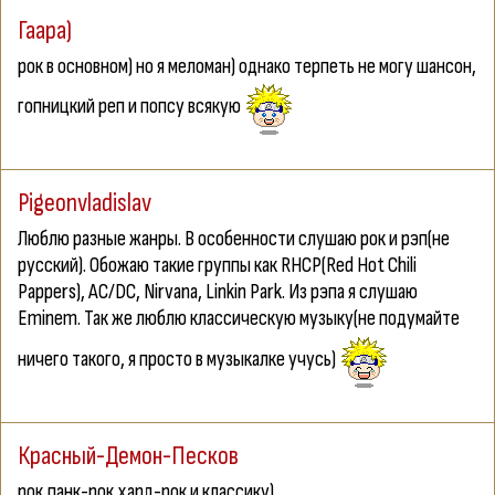
Гаара)
рок в основном) но я меломан) однако терпеть не могу шансон,
гопницкий реп и попсу всякую
Pigeonvladislav
Люблю разные жанры. В особенности слушаю рок и рэп(не
русский). Обожаю такие группы как RHCP(Red Hot Chili
Pappers), AC/DC, Nirvana, Linkin Park. Из рэпа я слушаю
Eminem. Так же люблю классическую музыку(не подумайте
ничего такого, я просто в музыкалке учусь)
Красный-Демон-Песков
рок,панк-рок,хард-рок и классику)