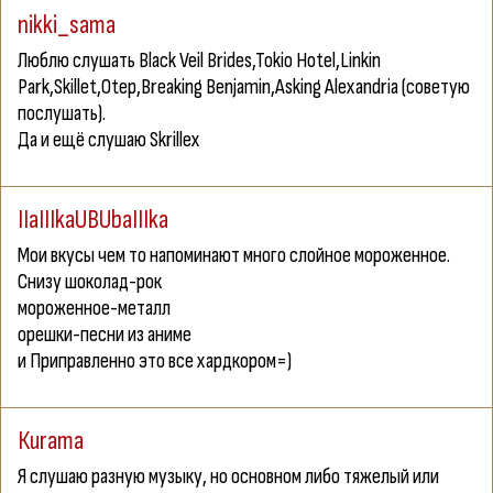
nikki_sama
Люблю слушать Black Veil Brides,Tokio Hotel,Linkin
Park,Skillet,Otep,Breaking Benjamin,Asking Alexandria (советую
послушать).
Да и ещё слушаю Skrillex
IIaIIIkaUBUbaIIIka
Мои вкусы чем то напоминают много слойное мороженное.
Снизу шоколад-рок
мороженное-металл
орешки-песни из аниме
и Приправленно это все хардкором=)
Кurama
Я слушаю разную музыку, но основном либо тяжелый или