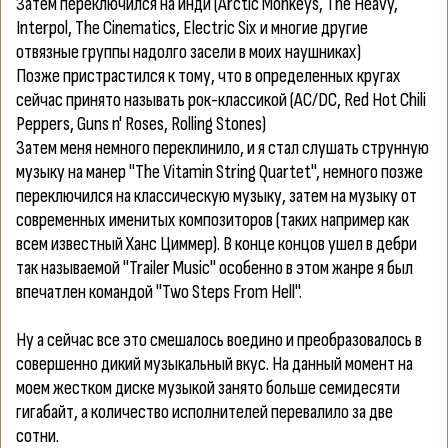
Затем переключился на инди (Arctic Monkeys, The Heavy,
Interpol, The Cinematics, Electric Six и многие другие
отвязные группы надолго засели в моих наушниках)
Позже пристрастился к тому, что в определенных кругах
сейчас принято называть рок-классикой (AC/DC, Red Hot Chili
Peppers, Guns n' Roses, Rolling Stones)
Затем меня немного переклинило, и я стал слушать струнную
музыку на манер "The Vitamin String Quartet", немного позже
переключился на классическую музыку, затем на музыку от
современных именитых композиторов (таких например как
всем известный Ханс Циммер). В конце концов ушел в дебри
так называемой "Trailer Music" особенно в этом жанре я был
впечатлен командой "Two Steps From Hell".
Ну а сейчас все это смешалось воедино и преобразовалось в
совершенно дикий музыкальный вкус. На данный момент на
моем жестком диске музыкой занято больше семидесяти
гигабайт, а количество исполнителей перевалило за две
сотни.