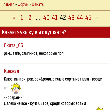
Главная
»
Форум
»
Фанаты
«
1
2
…
40
41
42
43
44
45
»
Какую музыку вы слушаете?
Окита_06
рамштайн, слипкнот, некоторые поп
Кинжал
Блюз, кантри, рок, рок&ролл, разные сорта металла - вроде
все
--соврал--
Далеко не все - куча OSTов, среди которых есть и