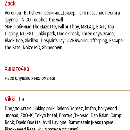
Zack
Veronica_Batisheva
, если чо, Дайвер - это название песни а
группа - NICO Touches the wall
Мои любимые The Gazette, Fall out boy, MBLAQ, B.A.P, Top -
Display, NU'EST, Linkin park, One ok rock, Three days Grace,
Black tide, Skrillex, Despair's ray, UVERworld, Offsrping, Escape
the Fate, Noize MC, Shinedown
Хинато4ка
я все слушаю я меломанка
Vikki_La
Предпочитаю Linking park, Selena Gomez, lmfao, hollywood
undead, EXO-K, Tokyo hotel, Братья Джонас, Dan Balan, Camp
Rock, David Guetta, Avril Lavigne, Rammstein (некоторые),
Black-eyed Peas. Ну, я разное слушаю)