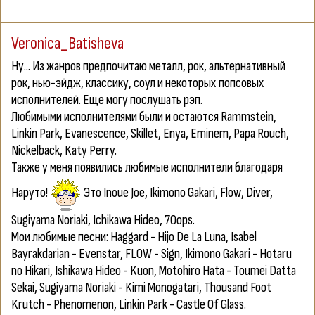
Veronica_Batisheva
Ну... Из жанров предпочитаю металл, рок, альтернативный
рок, нью-эйдж, классику, соул и некоторых попсовых
исполнителей. Еще могу послушать рэп.
Любимыми исполнителями были и остаются Rammstein,
Linkin Park, Evanescence, Skillet, Enya, Eminem, Papa Rouch,
Nickelback, Katy Perry.
Также у меня появились любимые исполнители благодаря
Наруто!
Это Inoue Joe, Ikimono Gakari, Flow, Diver,
Sugiyama Noriaki, Ichikawa Hideo, 7Oops.
Мои любимые песни: Haggard - Hijo De La Luna, Isabel
Bayrakdarian - Evenstar, FLOW - Sign, Ikimono Gakari - Hotaru
no Hikari, Ishikawa Hideo - Kuon, Motohiro Hata - Toumei Datta
Sekai, Sugiyama Noriaki - Kimi Monogatari, Thousand Foot
Krutch - Phenomenon, Linkin Park - Castle Of Glass.