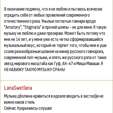
В окончание подмечу, что я не люблю и пытаюсь всячески
оградить себя от любых проявлений современного
отечественного рока. Унылые патлатые говнари вроде
"Amatory", "Stigmata" и прочей шляпы - не для меня. Я такую
музыку не люблю и даже презираю. Может быть потому что
мне не 14 лет, и у меня уже есть четко сформировавшийся
музыкальный вкус, который не терпит того, чтобы мне в уши
ссали разнообразным шлаком на манер русского говнорока,
современной поп-музыки, и опять же русского рэпа от таких
звезд мирового масштаба как Гуф, АК-47 и Миша Маваши.
Я
НЕНАВИЖУ ТАКУЮ
МУЗЫКУ
СРАНЬ!
LanaSwetlana
Музыка дболжна нравиться в идеале вводить в экстаз))и не
важно каков стиль
Сейчас Кукрыниксы слушаю