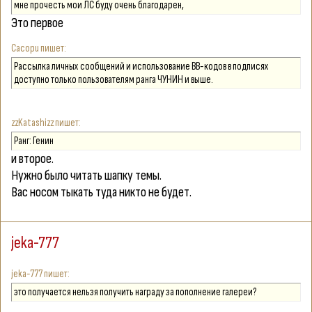
мне прочесть мои ЛС буду очень благодарен,
Это первое
Сасорu
Рассылка личных сообщений и использование ВВ-кодов в подписях
доступно только пользователям ранга ЧУНИН и выше.
zzKatashizz
Ранг:
Генин
и второе.
Нужно было читать шапку темы.
Вас носом тыкать туда никто не будет.
jeka-777
jeka-777
это получается нельзя получить награду за пополнение галереи?