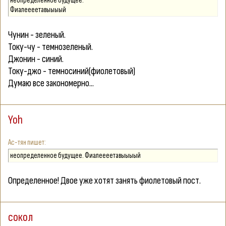
неопределенное будущее.
Фиалеееетавыыыый
Чунин - зеленый.
Току-чу - темнозеленый.
Джонин - синий.
Току-джо - темносиний(фиолетовый)
Думаю все закономерно...
Yoh
Ас-тян
неопределенное будущее. Фиалеееетавыыыый
Определенное! Двое уже хотят занять фиолетовый пост.
сокол