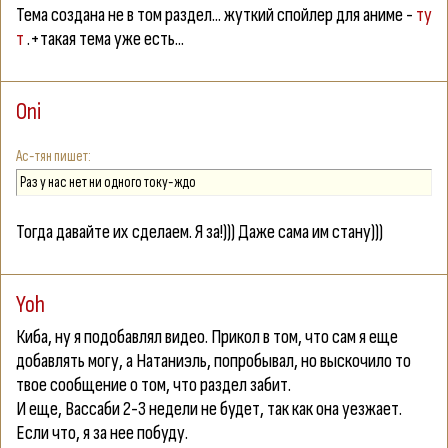
Тема создана не в том раздел... жуткий спойлер для аниме -
ту
т
.+такая тема уже есть...
Oni
Ас-тян
Раз у нас нет ни одного току-ждо
Тогда давайте их сделаем. Я за!))) Даже сама им стану)))
Yoh
Киба
, ну я подобавлял видео. Прикол в том, что сам я еще
добавлять могу, а Натаниэль, попробывал, но выскочило то
твое сообщение о том, что раздел забит.
И еще,
Вассаби
2-3 недели не будет, так как она уезжает.
Если что, я за нее побуду.