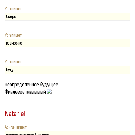
Yoh
Скоро
Yoh
возможно
Yoh
будут
неопределенное будущее.
Фиалеееетавыыыый
Nataniel
Ас-тян