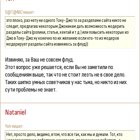
S@T@NIC
это плохо, раз нету ни одного Току-Джо то за разделами сайта никто не
следит, предлагаю некоторым Джонинам дать возможность модерить
разделы сайта (ролики, статьи, хентай и т.д.) или повысить некоторых из
Джо в Току-Джо ну конечно по их желанию если кто-то из модеров
модерирует разделы сайта извиняюсь за флуд))
Извиняю, за Ваш не совсем флуд.
Этот вопрос уже решается, если Вы не заметили по
сообщениям выше, так что не стоит лезть не в свое дело.
Таких шипко умных советчиков у нас тьма, но никто из них
сути проблемы не знает.
Nataniel
Yoh
Нет, просто дело, видимо, в том, что все так, как мы и думали. Тот, кто