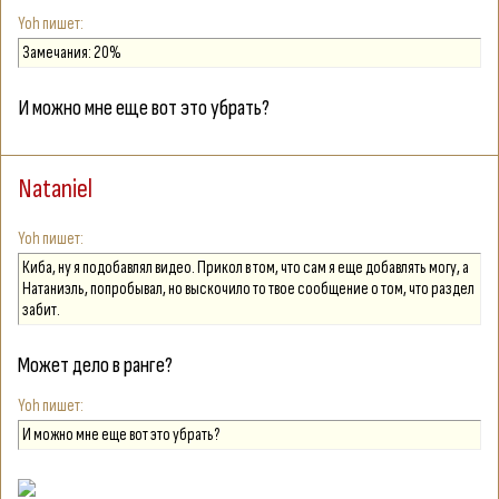
Yoh
Замечания: 20%
И можно мне еще вот это убрать?
Nataniel
Yoh
Киба, ну я подобавлял видео. Прикол в том, что сам я еще добавлять могу, а
Натаниэль, попробывал, но выскочило то твое сообщение о том, что раздел
забит.
Может дело в ранге?
Yoh
И можно мне еще вот это убрать?