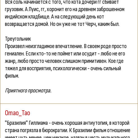
Вся соль начинается с того, что кота дочери гг сбивает
грузовик. А Луис, гг, хоронит его на древнем заброшенном
индийском кладбище. А на следующий день кот
возвращается домой. Но он уже не тот Черч, каким был.
Треугольник
Произвел неизгладимое впечатление. В своем роде просто
гениален. Если кто-то не поймет или осудит - любо не его
жанр, любо просто человек слишком примитивен. Кое где
тяжел для восприятия, психологически - очень сильный
фильм.
Приятного просмотра.
Omao_Tao
"
Бразилия
" Гиллиама - очень хорошая антиутопия, в которой
страна погрязла в бюрократии. К Бразилии фильм отношение
имеет чуть менее, чем никакое, назван в честь музыкального