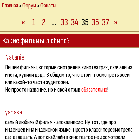
Главная
»
Форум
»
Фанаты
«
1
2
…
33
34
35
36
37
»
Какие фильмы любите?
Nataniel
Пишем фильмы, которые смотрели в кинотеатрах, скачали из
инета, купили двд... В общем то, что стоит посмотреть всем
или какой-то части аудитории.
Не просто название, но и свой отзыв
обязательно
!
yanaka
самый любимый фильм - апокалипсис. Ну тот, где про
индейцев и на индейском языке. Просто класс! пересмотрела
раз двадцать. А вот скайлайн в кинотеатре не досмотрели,