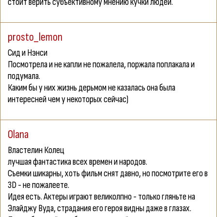
стоит верить субъективному мнению кучки людей.
prosto_lemon
Сид и Нэнси
Посмотрела и не капли не пожалела, поржала поплакала и
подумала.
Каким бы у них жизнь дерьмом не казалась она была
интересней чем у некоторых сейчас)
Olana
Властелин Колец
лучшая фантастика всех времен и народов.
Съемки шикарны, хоть фильм снят давно, но посмотрите его в
3D - не пожалеете.
Идея есть. Актеры играют великолпно - только гляньте на
Элайджу Вуда, страдания его героя видны даже в глазах.