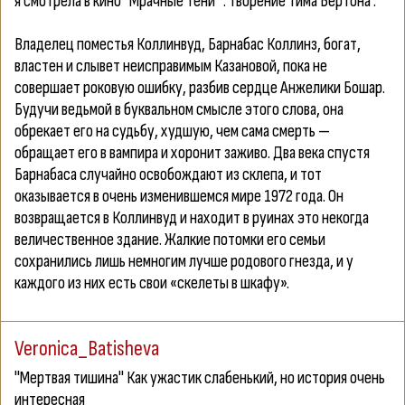
я смотрела в кино "Мрачные тени" . Творение Тима Бёртона .
Владелец поместья Коллинвуд, Барнабас Коллинз, богат,
властен и слывет неисправимым Казановой, пока не
совершает роковую ошибку, разбив сердце Анжелики Бошар.
Будучи ведьмой в буквальном смысле этого слова, она
обрекает его на судьбу, худшую, чем сама смерть —
обращает его в вампира и хоронит заживо. Два века спустя
Барнабаса случайно освобождают из склепа, и тот
оказывается в очень изменившемся мире 1972 года. Он
возвращается в Коллинвуд и находит в руинах это некогда
величественное здание. Жалкие потомки его семьи
сохранились лишь немногим лучше родового гнезда, и у
каждого из них есть свои «скелеты в шкафу».
Veronica_Batisheva
"Мертвая тишина" Как ужастик слабенький, но история очень
интересная