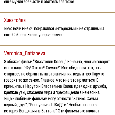
еще мумия все части и обитель зла тоже
Хинато4ка
Вкус ночи мне оч понравился интересный и не страшный а
еще Сайлент Хилл суперское кино
Veronica_Batisheva
Я обожаю фильм "Властелин Колец". Конечно, многие говорят
мне в лицо: "Фу! Отстой! Скучно!" Мне обидно за это, но я
стараюсь не обращать на это внимания, ведь и про Наруто
говорят то же самое. Главное, что мне это нравиться. В
принципе, в Наруто и Властелине Колец идея одна: дружба,
крепкие узы, спасение мира и прекращение в нем война.
Еще к любимым фильмам могу отнести "Хатико. Самый
верный друг", "Республика ШКиД" и "Необыкновенная
история Бенджамина Баттона". Эти фильмы заставляют