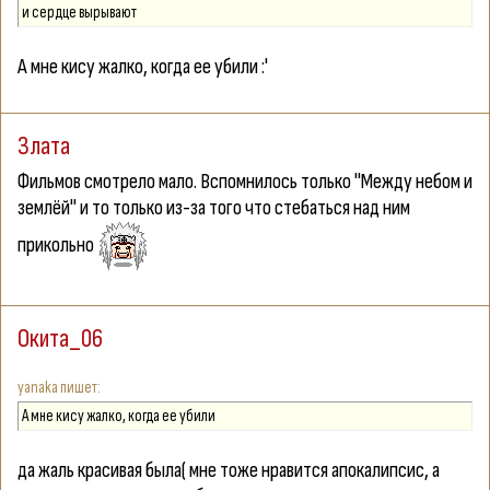
и сердце вырывают
А мне кису жалко, когда ее убили :'
Злата
Фильмов смотрело мало. Вспомнилось только "Между небом и
землёй" и то только из-за того что стебаться над ним
прикольно
Окита_06
yanaka
А мне кису жалко, когда ее убили
да жаль красивая была( мне тоже нравится апокалипсис, а