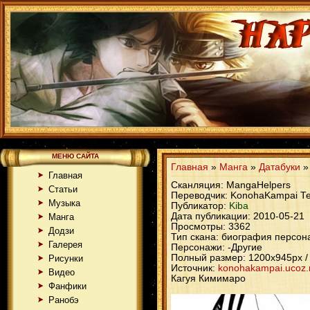
МЕНЮ САЙТА
Главная
»
Манга
»
Датабуки
Главная
Сканляция: MangaHelpers
Статьи
Переводчик: KonohaKampai T
Музыка
Публикатор:
Kiba
Дата публикации:
2010-05-21
Манга
Просмотры: 3362
Додзи
Тип скана: биография персон
Галерея
Персонажи: -Другие
Полный размер: 1200x945px /
Рисунки
Источник:
konohakampai.ucoz.r
Видео
Кагуя Кимимаро
Фанфики
Ранобэ