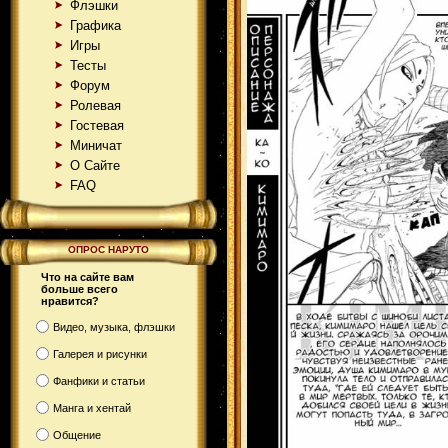
Флэшки
Графика
Игры
Тесты
Форум
Ролевая
Гостевая
Миничат
О Сайте
FAQ
ОПРОС НАРУТО
Что на сайте вам
больше всего
нравится?
Видео, музыка, флэшки
Галерея и рисунки
Фанфики и статьи
Манга и хентай
Общение