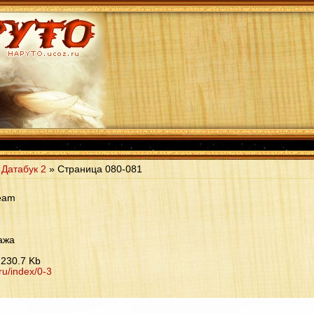
»
Датабук 2
» Страница
080-081
eam
ажа
 230.7 Kb
u/index/0-3