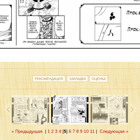
« Предыдущая
|
1
2
3
4
[
5
]
6
7
8
9
10
11
|
Следующая »