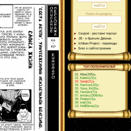
Поиск по разделу:
Скорпё - рестлинг портал
JB - о братьях Джонас
Ichiban Project - переводы
Блог о сайтостроении
ТОП ПОПОЛНИТЕЛЕЙ
Kiba
(205)
±
Kaiten
(22)
±
Sanji
(21)
±
Hanzou
(10)
±
Yusa_Ko
(9)
±
Гангрел
(7)
±
temary2308
(4)
±
Рифат
(3)
±
trak
(3)
±
HellElena
(2)
±