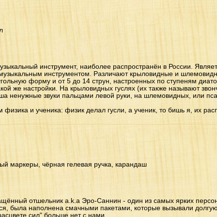
л
 музыкальный инструмент, наиболее распространён в России. Явля
музыкальным инструментом. Различают крыловидные и шлемовидны
гольную форму и от 5 до 14 струн, настроенных по ступеням диат
кой же настройки. На крыловидных гуслях (их также называют звон
уша ненужные звуки пальцами левой руки, на шлемовидных, или пс
 физика и ученика: физик делал гусли, а ученик, то бишь я, их ра
ый маркеры, чёрная гелевая ручка, карандаш
ащённый отшельник a.k.a Эро-Саннин - один из самых ярких персон
ся, была наполнена смачными пакетами, которые вызывали долгую 
асцвете сил" больше нет с нами...