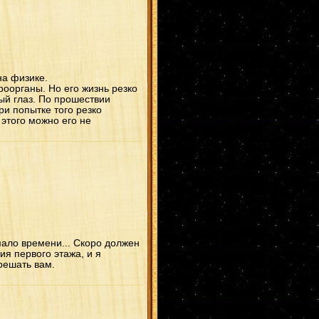
на физике.
оорганы. Но его жизнь резко
ый глаз. По прошествии
и попытке того резко
 этого можно его не
емало времени... Скоро должен
ия первого этажа, и я
решать вам.