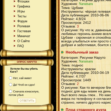
Категория: Рисунки других Ан
Флэшки
Художник:
Narumaru
Графика
Тема: Цубаки
Игры
Инструменты: чёрная гелевая
Дата публикации: 2010-06-06
Тесты
Рейтинг: 4.8/24
Форум
Просмотров: 2412
Ролевая
Отзывов:
3
О рисунке: Ну что ж, давненьк
Гостевая
любимых героинь аниме-всел
Миничат
Цубаки - скромная и спокойна
О Сайте
всегда улыбаться или просто 
добрая и заботливая, боится 
FAQ
Необычный заказ
Категория: Рисунки Наруто
Художник:
Narumaru
ОПРОС НАРУТО
Тема: поднос
Хотели бы вы убить
Инструменты: краски
Каге?
Дата публикации: 2010-04-19
Рейтинг: 4.7/37
Нет, хай живет
Просмотров: 1449
Отзывов:
2
Да! Чтоб он сдох!
О рисунке: Как-то вечером бл
поднос для еды маме на день 
Сначала изнасилую,
был всего лишь глюк... Но как
потом убью
вчера по телефону я согласилс
странно, ничего другого нарис
Плод странного дуэта