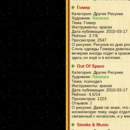
Гомер
Категория: Другие Рисунки
Художник:
Narumaru
Тема: Гомер
Инструменты: краски
Дата публикации: 2010-03-17
Рейтинг: 3.7/6
Просмотров: 2547
О рисунке: Рисунок ко дню ро
Стиль одежды Гомера довольно
вечерам иногда ходит в оранж
здесь он ещё и в колпаке..
Out Of Space
Категория: Другие Рисунки
Художник:
Narumaru
Тема: психодел
Инструменты: краски
Дата публикации: 2010-03-17
Рейтинг: 4.6/14
Просмотров: 1223
Отзывов:
2
О рисунке: Даже не знаю, что
космическую тему, надо отдат
связанный с космосом, и у ме
Smoke & Music