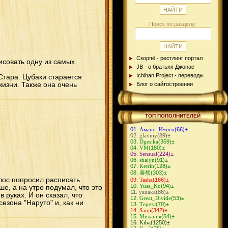
Поиск по разделу:
Скорпё - рестлинг портал
рисовать одну из самых
JB - о братьях Джонас
Ichiban Project - переводы
Стара. Цубаки старается
жизни. Также она очень
Блог о сайтостроении
ТОП ПОПОЛНИТЕЛЕЙ
Амано_Ичиго
(66)
±
glavniy
(89)
±
Dgesika
(359)
±
VM
(180)
±
Sensual
(224)
±
shalyn
(91)
±
Ketrin
(128)
±
泰然
(303)
±
олос попросил расписать
Tasha
(166)
±
Yusa_Ko
(94)
±
е, а на утро подумал, что это
yanaka
(86)
±
 руках. И он сказал, что
Great_Divide
(53)
±
сезона "Наруто" и, как ни
Тереза
(70)
±
Sanji
(342)
±
Милания
(54)
±
Kiba
(1250)
±