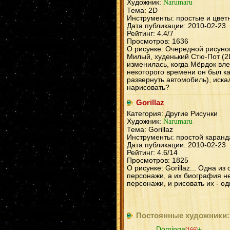
Художник:
Narumaru
Тема: 2D
Инструменты: простые и цвет
Дата публикации: 2010-02-23
Рейтинг: 4.4/7
Просмотров: 1636
О рисунке: Очередной рисунок
Милый, худенький Стю-Пот (2
изменилась, когда Мёрдок вле
некоторого времени он был к
развернуть автомобиль), искал
нарисовать?
Gorillaz
Категория: Другие Рисунки
Художник:
Narumaru
Тема: Gorillaz
Инструменты: простой каран
Дата публикации: 2010-02-23
Рейтинг: 4.6/14
Просмотров: 1825
О рисунке: Gorillaz... Одна 
персонажи, а их биография не
персонажи, и рисовать их - о
Постоянные художники:
Dominga
±
[166]