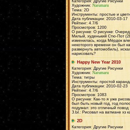
Категория: Другие Рисунки
Художник:
Narumaru
Тема: 2D
Инструменты: простые и цвет
Дата публикации: 2010-03-17
Рейтинг: 4.7/6
Просмотров: 1200
О рисунке: О рисунке: Очеред
Милый, худенький Стю-Пот (2
изменилась, когда Мёрдок вле
некоторого времени он был к
развернуть автомобиль), искал
нарисовать?
Happy New Year 2010
Категория: Другие Рисунки
Художник:
Narumaru
Тема: тигры
Инструменты: простой каранд
Дата публикации: 2010-02-23
Рейтинг: 4.7/6
Просмотров: 1083
О рисунке: Как-то я уже рисов
был быть новый год, год поло
подумал: это отличный повод 
З.Ы.: Рисовал на ватмане хз к
2D
Категория: Другие Рисунки