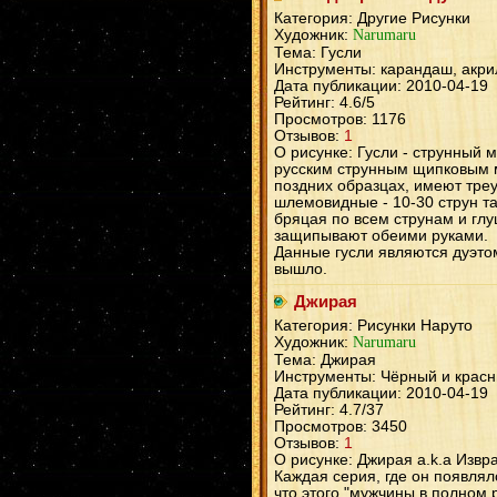
Категория: Другие Рисунки
Художник:
Narumaru
Тема: Гусли
Инструменты: карандаш, акри
Дата публикации: 2010-04-19
Рейтинг: 4.6/5
Просмотров: 1176
Отзывов:
1
О рисунке: Гусли - струнный
русским струнным щипковым 
поздних образцах, имеют треу
шлемовидные - 10-30 струн та
бряцая по всем струнам и гл
защипывают обеими руками.
Данные гусли являются дуэтом
вышло.
Джирая
Категория: Рисунки Наруто
Художник:
Narumaru
Тема: Джирая
Инструменты: Чёрный и красн
Дата публикации: 2010-04-19
Рейтинг: 4.7/37
Просмотров: 3450
Отзывов:
1
О рисунке: Джирая a.k.a Извр
Каждая серия, где он появлял
что этого "мужчины в полном р