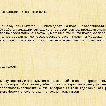
ные карандаши, цветные ручки
ной рисунок из категории "нечего делать на парах", в особенности 
D) работал младшим служащим в торговом центре, продавая электр
тел на своей машине в витрину магазина: так у Стю почернел перв
атапультирован прямо через лобовое стекло из машины Мёрдока (пр
ечив при этом второй глаз и начисто потеряв память... И как после
аш, краски
ал эту картинку и выкладывал её на этот сайт, с тех пор прошло н
сатого тигра... И снова на учёбе попросили нарисовать для украшен
попробовать превратить снежных барсов в тигров. Удалось ли это, 
акого формата, смог отсканить только часть тигров.