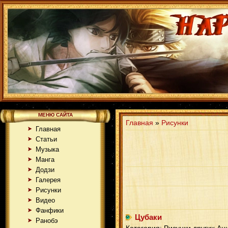
МЕНЮ САЙТА
Главная
»
Рисунки
Главная
Статьи
Музыка
Манга
Додзи
Галерея
Рисунки
Видео
Фанфики
Цубаки
Ранобэ