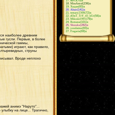
КотЭ
(75)
±
MissAstral
(236)
±
Хидан
(83)
±
Altair
(141)
±
temary2308
(72)
±
dOnT_TrY_tO_hUr
(56)
±
Mikomi1991
(79)
±
Romana
(101)
±
Shizuku
(282)
±
yondaime
(83)
±
Fragaria
(69)
±
ется наиболее древним
е гусли. Первые, в более
онической гаммы,
чатыми) играют, как правило,
алтыревидных, струны
списывал. Вроде неплохо
ажей анимэ "Наруто"...
улыбку на лице... Трагично,