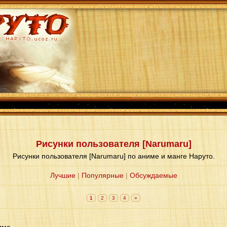
Рисунки пользователя [Narumaru]
Рисунки пользователя [Narumaru] по аниме и манге Наруто.
Лучшие
|
Популярные
|
Обсуждаемые
1
2
3
4
»