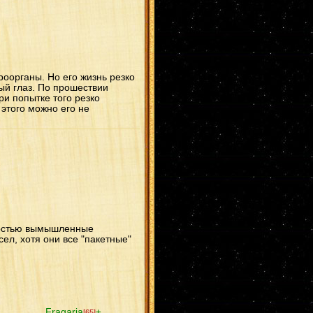
оорганы. Но его жизнь резко
ый глаз. По прошествии
и попытке того резко
 этого можно его не
лностью вымышленные
ел, хотя они все "пакетные"
Fragaria
±
[65]