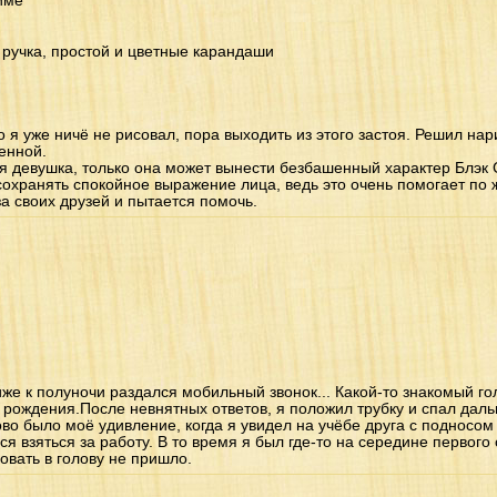
име
 ручка, простой и цветные карандаши
о я уже ничё не рисовал, пора выходить из этого застоя. Решил на
енной.
я девушка, только она может вынести безбашенный характер Блэк 
сохранять спокойное выражение лица, ведь это очень помогает по 
за своих друзей и пытается помочь.
иже к полуночи раздался мобильный звонок... Какой-то знакомый г
рождения.После невнятных ответов, я положил трубку и спал дальш
ово было моё удивление, когда я увидел на учёбе друга с подносом в
я взяться за работу. В то время я был где-то на середине первого 
овать в голову не пришло.