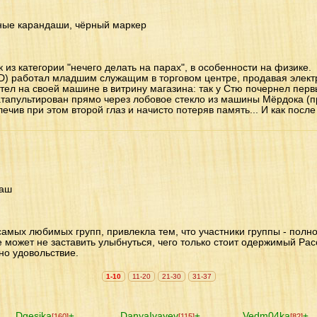
ные карандаши, чёрный маркер
 из категории "нечего делать на парах", в особенности на физике.
D) работал младшим служащим в торговом центре, продавая электр
тел на своей машине в витрину магазина: так у Стю почернел перв
атапультирован прямо через лобовое стекло из машины Мёрдока (пр
ечив при этом второй глаз и начисто потеряв память... И как после
даш
из самых любимых групп, привлекла тем, что участники группы - по
 может не заставить улыбнуться, чего только стоит одержимый Расс
дно удовольствие.
1-10
11-20
21-30
31-37
Dgesika
±
DanyaIvayev
±
Vedm04ka
±
[160]
[115]
[82]