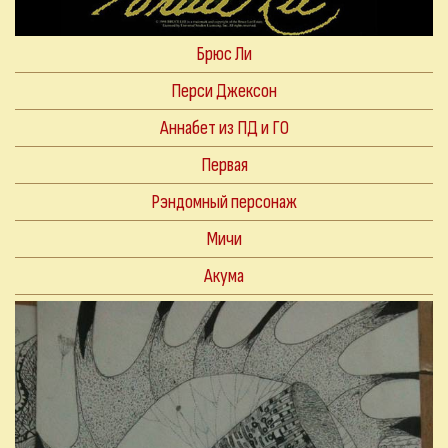
Брюс Ли
Перси Джексон
Аннабет из ПД и ГО
Первая
Рэндомный персонаж
Мичи
Акума