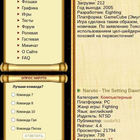
Флэшки
Загрузки: 212
Год выхода: 2005
Графика
Разработчик: Eighting
Игры
Платформа: GameCube (Эмул
Тесты
Игра сделана таким образом, 
новичкам. По заявлению Тояс
Форум
использованием цел-шейдерно
Ролевая
похожей на первоисточник!
Гостевая
Миничат
О Сайте
FAQ
ОПРОС НАРУТО
Лучшая команда?
Naruto - The Setting Daw
Команда 7
Категория:
Компьютерные
Платформа: PC
Команда 8
Жанр игры: Fighting
Язык: английский
Команда 10
Издатель: NTSD
Команда Гая
Публикатор:
sasuke%1
Рейтинг: 4.4
Команда Песка
Просмотры: 21794
Загрузки: 738
Комментарии:
27