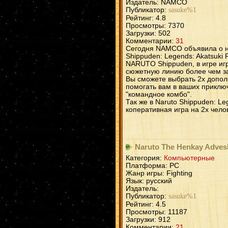
Издатель: NAMCO
Публикатор:
sasuke%1
Рейтинг: 4.8
Просмотры: 7370
Загрузки: 502
Комментарии:
31
Сегодня NAMCO объявила о н
Shippuden: Legends: Akatsuki
NARUTO Shippuden, в игре иг
сюжетную линию более чем за
Вы сможете выбрать 2х допол
помогать вам в ваших приклю
"командное комбо".
Так же в Naruto Shippuden: Le
коперативная игра на 2х чело
Naruto The Henkay Adves
Категория:
Компьютерные
Платформа: PC
Жанр игры: Fighting
Язык: русский
Издатель:
Публикатор:
sasuke%1
Рейтинг: 4.5
Просмотры: 11187
Загрузки: 912
Комментарии:
21