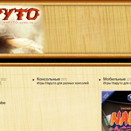
Консольные
Мобильные
[51]
[57]
[21
C.
Игры Наруто для разных консолей.
Игры Наруто для 
ube