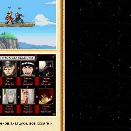
нов акатцуки, все хокаге и