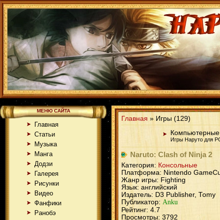
МЕНЮ САЙТА
Главная
» Игры (129)
Главная
Компьютерные
Статьи
Игры Наруто для P
Музыка
Манга
Naruto: Clash of Ninja 2
Додзи
Категория:
Консольные
Платформа: Nintendo GameC
Галерея
Жанр игры: Fighting
Рисунки
Язык: английский
Видео
Издатель: D3 Publisher, Tomy
Публикатор:
Anku
Фанфики
Рейтинг: 4.7
Ранобэ
Просмотры: 3792