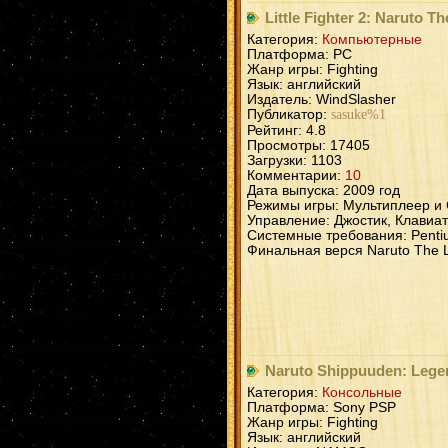
Little Fighter 2: Naruto T
Категория:
Компьютерные
Платформа: PC
Жанр игры: Fighting
Язык: английский
Издатель: WindSlasher
Публикатор:
sasuke%1
Рейтинг: 4.8
Просмотры: 17405
Загрузки: 1103
Комментарии:
10
Дата выпуска: 2009 год
Режимы игры: Мультиплеер и
Управление: Джостик, Клавиа
Системные требования: Penti
Финальная верся Naruto The Le
Naruto Shippuuden: Legen
Категория:
Консольные
Платформа: Sony PSP
Жанр игры: Fighting
Язык: английский