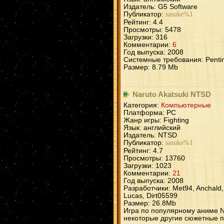
Издатель: G5 Software
Публикатор:
sasuke%1
Рейтинг: 4.4
Просмотры: 5478
Загрузки: 316
Комментарии:
6
Год выпуска: 2008
Системные требования: Pentim
Размер: 8.79 Mb
Naruto Akatsuki NTSD
Категория:
Компьютерные
Платформа: PC
Жанр игры: Fighting
Язык: английский
Издатель: NTSD
Публикатор:
sasuke%1
Рейтинг: 4.7
Просмотры: 13760
Загрузки: 1023
Комментарии:
21
Год выпуска: 2008
Разработчики: Met94, Anchald, K
Lucas, Dirt05599
Размер: 26.8Mb
Игра по популярному аниме Na
некоторые другие сюжетные 