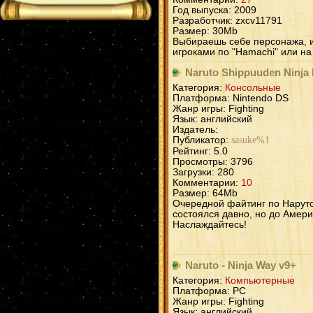
Год выпуска: 2009
Разработчик: zxcv11791
Размер: 30Mb
Выбираешь себе персонажа, и
игроками по "Hamachi" или на
Naruto Shippuuden Ninja 
Категория:
Консольные
Платформа: Nintendo DS
Жанр игры: Fighting
Язык: английский
Издатель:
Публикатор:
sasuke%1
Рейтинг: 5.0
Просмотры: 3796
Загрузки: 280
Комментарии:
10
Размер: 64Mb
Очередной файтинг по Наруто
состоялся давно, но до Амери
Наслаждайтесь!
Naruto - Ninja Way v9+
Категория:
Компьютерные
Платформа: PC
Жанр игры: Fighting
Язык: английский