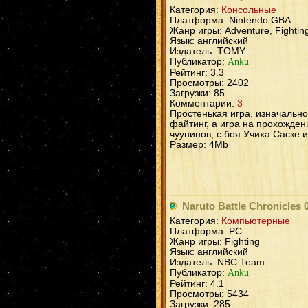
Категория:
Консольные
Платформа: Nintendo GBA
Жанр игры: Adventure, Fightin
Язык: английский
Издатель: TOMY
Публикатор:
Anku
Рейтинг: 3.3
Просмотры: 2402
Загрузки: 85
Комментарии:
3
Простенькая игра, изначально
файтинг, а игра на прохожден
чуунинов, с боя Учиха Саске и
Размер: 4Mb
Naruto Battle Chronicles 0
Категория:
Компьютерные
Платформа: PC
Жанр игры: Fighting
Язык: английский
Издатель: NBC Team
Публикатор:
Anku
Рейтинг: 4.1
Просмотры: 5434
Загрузки: 285