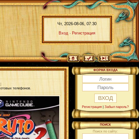
Чт, 2026-08-06, 07:30
Вход
·
Регистрация
ФОРМА ВХОДА
]
сотовых телефонов.
Регистрация
|
Забыл пароль?
ПОИСК
Поиск по сайту: