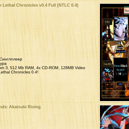
he Lethal Chronicles v0.4 Full (NTLC 0.4)
 Синглплеер
тура
um 3, 512 Mb RAM, 4х CD-ROM, 128MB Video
thal Chronicles 0.4!
ds: Akatsuki Rising