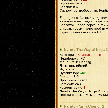
Год выпуска: 2009
Версия: 0.5
Системные требования: Penti
Еще один забавный мод знамен
находится на стадии разработ
неплохой набор персонажей и
открыть новых нужно пройти у
будит прописать в data.txt
Naruto The Way of Ninja 2
Категория:
Компьютерные
Платформа: PC
Жанр игры: Fighting
Язык: английский
Издатель:
Публикатор:
Anku
Рейтинг: 3.0
Просмотры: 7203
Загрузки: 243
Комментарии:
4
Naruto The Way of Ninja 2.0 иг
свежей сборки. Размер: 60.0
Naruto - Ninja Council 2