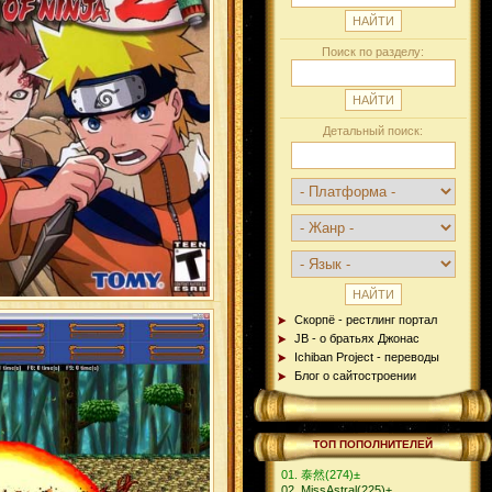
Поиск по разделу:
Детальный поиск:
Скорпё - рестлинг портал
JB - о братьях Джонас
Ichiban Project - переводы
Блог о сайтостроении
ТОП ПОПОЛНИТЕЛЕЙ
泰然
(274)
±
MissAstral
(225)
±