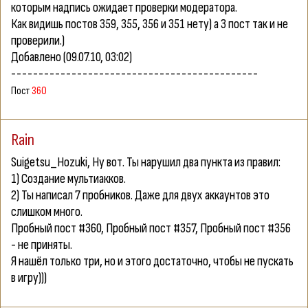
которым надпись ожидает проверки модератора.
Как видишь постов 359, 355, 356 и 351 нету) а 3 пост так и не
проверили.)
Добавлено
(09.07.10, 03:02)
---------------------------------------------
Пост
36О
Rain
Suigetsu_Hozuki
, Ну вот. Ты нарушил два пункта из правил:
1) Создание мультиакков.
2) Ты написал 7 пробников. Даже для двух аккаунтов это
слишком много.
Пробный пост #360, Пробный пост #357, Пробный пост #356
- не приняты.
Я нашёл только три, но и этого достаточно, чтобы не пускать
в игру)))