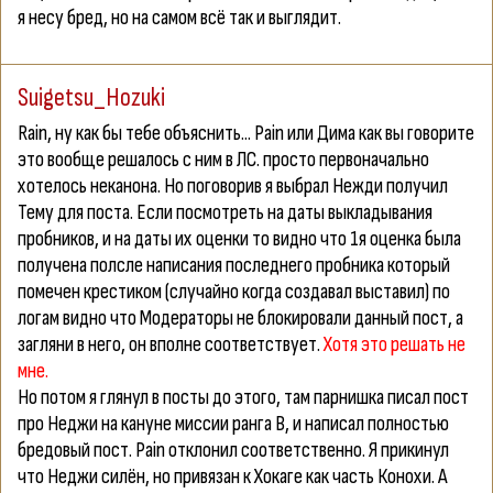
я несу бред, но на самом всё так и выглядит.
Suigetsu_Hozuki
Rain
, ну как бы тебе объяснить... Pain или Дима как вы говорите
это вообще решалось с ним в ЛС. просто первоначально
хотелось неканона. Но поговорив я выбрал Нежди получил
Тему для поста. Если посмотреть на даты выкладывания
пробников, и на даты их оценки то видно что 1я оценка была
получена полсле написания последнего пробника который
помечен крестиком (случайно когда создавал выставил) по
логам видно что Модераторы не блокировали данный пост, а
загляни в него, он вполне соответствует.
Хотя это решать не
мне.
Но потом я глянул в посты до этого, там парнишка писал пост
про Неджи на кануне миссии ранга В, и написал полностью
бредовый пост. Pain отклонил соответственно. Я прикинул
что Неджи силён, но привязан к Хокаге как часть Конохи. А