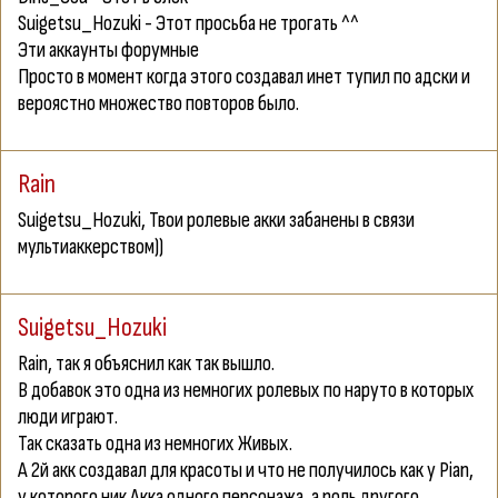
Suigetsu_Hozuki - Этот просьба не трогать ^^
Эти аккаунты форумные
Просто в момент когда этого создавал инет тупил по адски и
вероястно множество повторов было.
Rain
Suigetsu_Hozuki
, Твои ролевые акки забанены в связи
мультиаккерством))
Suigetsu_Hozuki
Rain
, так я объяснил как так вышло.
В добавок это одна из немногих ролевых по наруто в которых
люди играют.
Так сказать одна из немногих Живых.
А 2й акк создавал для красоты и что не получилось как у
Pian
,
y которого ник Акка одного персонажа, а роль другого.