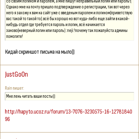
со своим логином и паролем, а мне пишут неправильный логин или пароль!(
вариант решения даже не рассматривается.
Однако мне на почту пришло подтверждение о регистрации, так вот через
А сейчас настоятельно рекомендую не трепать нервы модерам. Они люди
него я захожу к вам на сайт уже с введеным паролем и логином(приветствую
(на случай, если кто-то забыл).
вас такой то такой то).всё бы хорошо но вот куда-либо еще зайти в какой-
нибудь отдел где требуется пароль и логин, всё начинается
заново(неверный логин или пароль) :neji:!почему так пожалуйста админы
помогите!
Кидай скриншот письма на мыло))
JustGoOn
Rain
Мне лень читать ваши посты))
http://hapyto.ucoz.ru/forum/13-7076-3230575-16-12781840
96