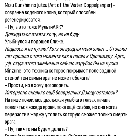
Mizu Bunshin no Jutsu (Art of the Water Doppelganger) -
создание водяного клона, который способен
регенерироватся.
- Ну, а это тоже МультиАКК?
Дожидаться ответа хочу, но не буду
Улыбнулся и подошёл ближе.
Надеюсь я не пугаю? Хотя он вряд ли меня знает... Столько
лет прошло с того момента как я попал к Орочимару. Аргх,
уф, сюда этого змеёныша сейчас изрубил бы на куски.
Minzune-это техника которое покрывает поле водяной
стеной тем самым враг не может сбежать!
- Прости, но я хочу договорить.
Интересно сколько ещё безвредных Дзюцу осталось?
На лице появилась дьяльская улыбка в глазах начала
появляться жажда крови, пока ещё слабая, но она могла
перерасти в жаджу утолить которую сможет только смерть
врага.
- Ну, так что мы будем делать?