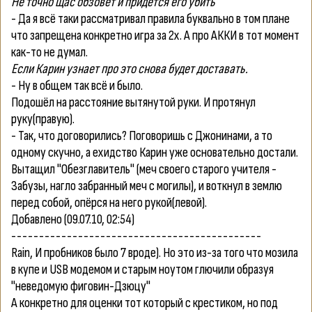
Не точно щас обзовёт и придётся его убить
- Да я всё таки рассматривал правила буквально в том плане
что запрещена конкретно игра за 2х. А про АККИ в тот момент
как-то не думал.
Если Карин узнает про это снова будет доставать.
- Ну в общем так всё и было.
Подошёл на расстояние вытянутой руки. И протянул
руку(правую).
- Так, что договорились? Поговоришь с Джонинами, а то
одному скучно, а ехидство Карин уже основательно достали.
Вытащил "Обезглавитель" (меч своего старого учителя -
Забузы, нагло забранный меч с могилы), и воткнул в землю
перед собой, опёрся на него рукой(левой).
Добавлено
(09.07.10, 02:54)
---------------------------------------------
Rain
, И пробников было 7 вроде). Но это из-за того что мозила
в купе и USB модемом и старым ноутом глючили образуя
"
неведомую фиговин-Дзюцу
"
А конкретно для оценки тот который с крестиком, но под