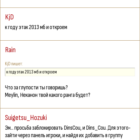
KjD
к году этак 2013 мб и откроем
Rain
KjD
к году этак 2013 мб и откроем
Что за глупости ты говоришь?
Meylin
, Неканон твой какого ранга будет?
Suigetsu_Hozuki
Эм... просьба заблокировать DinsCou, и Dins_Cou. Для этого-
зайти через панель игроки, и найдя их добавить в группу