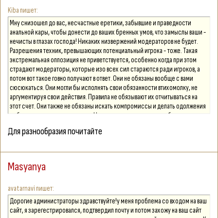
Kiba
Мну снизошел до вас, несчастные еретики, забывшие и праведности
анальной кары, чтобы донести до ваших бренных умов, что замыслы ваши -
нечисты в глазах господа! Никаких низвержений модераторов не будет.
Разрешения техник, превышающих потенциальный игрока - тоже. Такая
экстремальная оппозиция не приветствуется, особенно когда при этом
страдают модераторы, которые изо всех сил стараются ради игроков, а
потом вот такое говно получают в ответ. Они не обязаны вообще с вами
сюсюкаться. Они могли бы исполнять свои обязанности втихомолку, не
аргументируя свои действия. Правила не обязывают их отчитываться на
этот счет. Они также не обязаны искать компромиссы и делать одолжения
на благо игроков против правил. Но они это делают, а вместо благодарности
получают такие выпады от людей, чье нахождение в ролевой зачастую
Для разнообразия почитайте
полностью строится на таких вот одолжениях. А как только их притесняют,
легче всего объявить врагами народа тех, кто следуя правилам, не
выполняет ваши капризы. Они - всего лишь ангелы, выполняющие волю
господню! Не по их прихоти, вас ограничивают в техниках. И наблюдать со
Masyanya
стороны такое отношение к ним просто отвратительно. Возможно, они не
идеальны. И мну прогневан их чрезмерной гуманностью к мультиаккерам.
avatarnavi
Мну еще более неидеален, поскольку нет времени даже вникать, о чем тут
спор. Но мне как бы пох, это сказывается на их нервах, а не на моих. Но пока
Дорогие администраторы здравствуйте!у меня проблема со входом на ваш
нет достойного метода решения проблемы, решаться она не будет. И
сайт, я зарегестрировался, подтвердил почту и потом захожу на ваш сайт
никакой совет гуманных умников с сомнительной адекватностью как