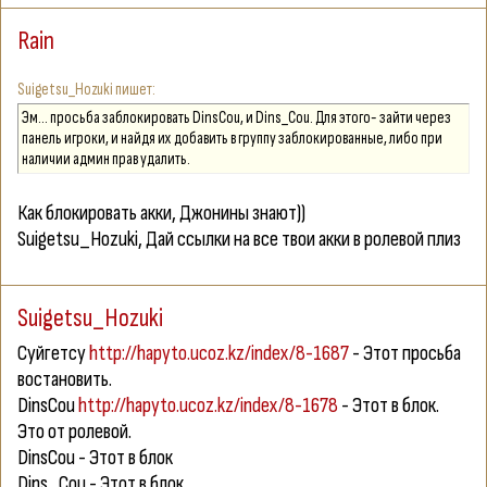
Rain
Suigetsu_Hozuki
Эм... просьба заблокировать DinsCou, и Dins_Cou. Для этого- зайти через
панель игроки, и найдя их добавить в группу заблокированные, либо при
наличии админ прав yдалить.
Как блокировать акки, Джонины знают))
Suigetsu_Hozuki
, Дай ссылки на все твои акки в ролевой плиз
Suigetsu_Hozuki
Cуйгетсу
http://hapyto.ucoz.kz/index/8-1687
- Этот просьба
востановить.
DinsCou
http://hapyto.ucoz.kz/index/8-1678
- Этот в блок.
Это от ролевой.
DinsCou - Этот в блок
Dins_Cou - Этот в блок