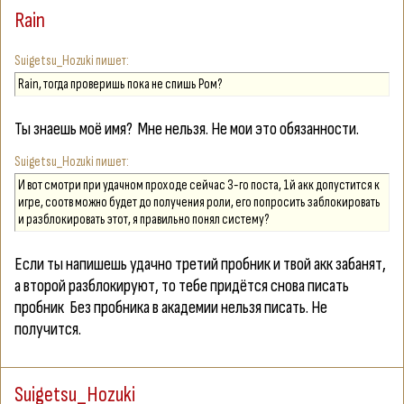
Rain
Suigetsu_Hozuki
Rain, тогда проверишь пока не спишь Ром?
Ты знаешь моё имя?
Мне нельзя. Не мои это обязанности.
Suigetsu_Hozuki
И вот смотри при удачном проходе сейчас 3-го поста, 1й акк допустится к
игре, соотв можно будет до получения роли, его попросить заблокировать
и разблокировать этот, я правильно понял систему?
Если ты напишешь удачно третий пробник и твой акк забанят,
а второй разблокируют, то тебе придётся снова писать
пробник
Без пробника в академии нельзя писать. Не
получится.
Suigetsu_Hozuki