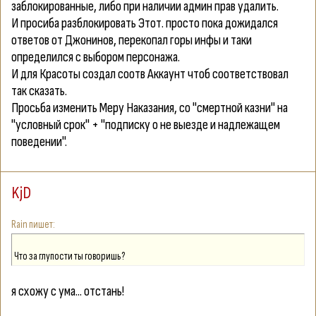
заблокированные, либо при наличии админ прав yдалить.
И просиба разблокировать Этот. просто пока дожидался
ответов от Джонинов, перекопал горы инфы и таки
определился с выбором персонажа.
И для Красоты создал соотв Аккаунт чтоб соответствовал
так сказать.
Просьба изменить Меру Наказания, со "смертной казни" на
"yсловный срок" + "подписку о не выезде и надлежащем
поведении".
KjD
Rain
Что за глупости ты говоришь?
я схожу с ума... отстань!