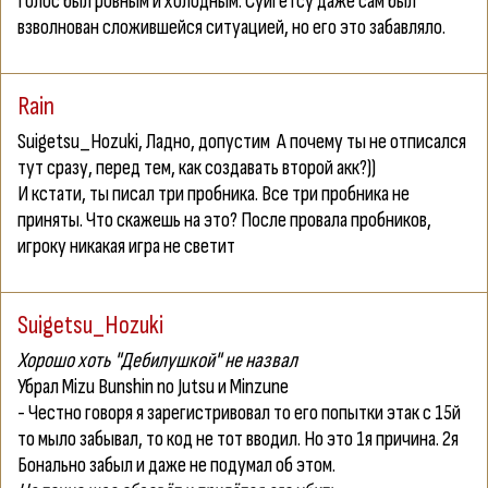
Голос был ровным и холодным. Суйгетсу даже сам был
взволнован сложившейся ситуацией, но его это забавляло.
Rain
Suigetsu_Hozuki
, Ладно, допустим
А почему ты не отписался
тут сразу, перед тем, как создавать второй акк?))
И кстати, ты писал три пробника. Все три пробника не
приняты. Что скажешь на это? После провала пробников,
игроку никакая игра не светит
Suigetsu_Hozuki
Хорошо хоть "Дебилушкой" не назвал
Убрал Mizu Bunshin no Jutsu и Minzune
- Честно говоря я зарегистривовал то его попытки этак с 15й
то мыло забывал, то код не тот вводил. Но это 1я причина. 2я
Бонально забыл и даже не подумал об этом.