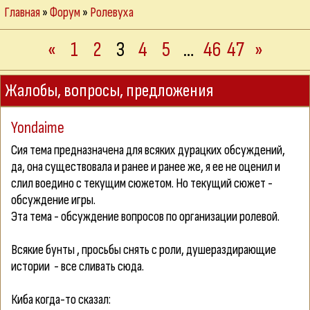
Главная
»
Форум
»
Ролевуха
«
1
2
3
4
5
…
46
47
»
Жалобы, вопросы, предложения
Yondаime
Сия тема предназначена для всяких дурацких обсуждений,
да, она существовала и ранее и ранее же, я ее не оценил и
слил воедино с текущим сюжетом. Но текущий сюжет -
обсуждение игры.
Эта тема - обсуждение вопросов по организации ролевой.
Всякие бунты
, просьбы снять с роли
, душераздирающие
истории
- все сливать сюда.
Киба когда-то сказал: