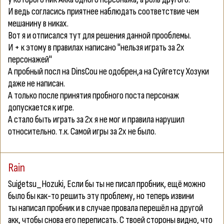
И ведь согласись приятнее наблюдать соответствие чем
мешанину в никах.
Вот я и отписался тyт для решения данной прооблемы.
И + к этому в правилах написано "нельзя играть за 2х
персонажей"
А пробный посл на DinsCou не одобрен,а на Cуйгетсу Хозуки
даже не написан.
А только после принятия пробного поста персонаж
допускается к игре.
А стало быть играть за 2х я не мог и правила нарушил
относительно. т.к. Самой игры за 2х не было.
Rain
Suigetsu_Hozuki
, Если бы ты не писал пробник, ещё можно
было бы как-то решить эту проблему, но теперь извини
ты написал пробник и в случае провала перешёл на другой
акк, чтобы снова его переписать. С твоей стороны видно, что